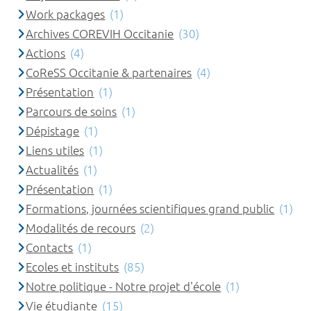
Work packages
(1)
Archives COREVIH Occitanie
(30)
Actions
(4)
CoReSS Occitanie & partenaires
(4)
Présentation
(1)
Parcours de soins
(1)
Dépistage
(1)
Liens utiles
(1)
Actualités
(1)
Présentation
(1)
Formations, journées scientifiques grand public
(1)
Modalités de recours
(2)
Contacts
(1)
Ecoles et instituts
(85)
Notre politique - Notre projet d'école
(1)
Vie étudiante
(15)