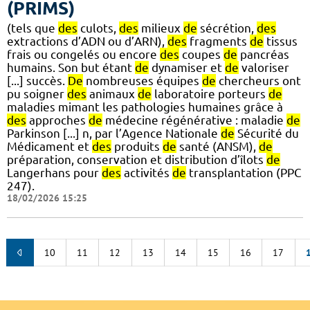
(PRIMS)
(tels que
des
culots,
des
milieux
de
sécrétion,
des
extractions d’ADN ou d’ARN),
des
fragments
de
tissus
frais ou congelés ou encore
des
coupes
de
pancréas
humains. Son but étant
de
dynamiser et
de
valoriser
[...] succès.
De
nombreuses équipes
de
chercheurs ont
pu soigner
des
animaux
de
laboratoire porteurs
de
maladies mimant les pathologies humaines grâce à
des
approches
de
médecine régénérative : maladie
de
Parkinson [...] n, par l’Agence Nationale
de
Sécurité du
Médicament et
des
produits
de
santé (ANSM),
de
préparation, conservation et distribution d’îlots
de
Langerhans pour
des
activités
de
transplantation (PPC
247).
18/02/2026 15:25
10
11
12
13
14
15
16
17