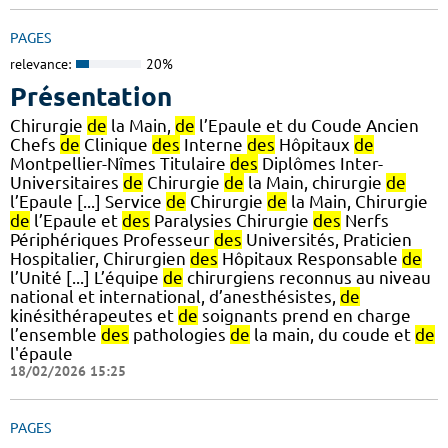
PAGES
relevance:
20%
Présentation
Chirurgie
de
la Main,
de
l’Epaule et du Coude Ancien
Chefs
de
Clinique
des
Interne
des
Hôpitaux
de
Montpellier-Nîmes Titulaire
des
Diplômes Inter-
Universitaires
de
Chirurgie
de
la Main, chirurgie
de
l’Epaule [...] Service
de
Chirurgie
de
la Main, Chirurgie
de
l’Epaule et
des
Paralysies Chirurgie
des
Nerfs
Périphériques Professeur
des
Universités, Praticien
Hospitalier, Chirurgien
des
Hôpitaux Responsable
de
l’Unité [...] L’équipe
de
chirurgiens reconnus au niveau
national et international, d’anesthésistes,
de
kinésithérapeutes et
de
soignants prend en charge
l’ensemble
des
pathologies
de
la main, du coude et
de
l'épaule
18/02/2026 15:25
PAGES