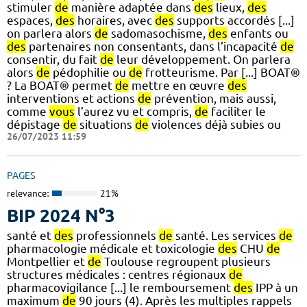
stimuler
de
manière adaptée dans
des
lieux,
des
espaces,
des
horaires, avec
des
supports accordés [...]
on parlera alors
de
sadomasochisme,
des
enfants ou
des
partenaires non consentants, dans l’incapacité
de
consentir, du fait
de
leur développement. On parlera
alors
de
pédophilie ou
de
frotteurisme. Par [...] BOAT®
? La BOAT® permet
de
mettre en œuvre
des
interventions et actions
de
prévention, mais aussi,
comme
vous
l’aurez vu et compris,
de
faciliter le
dépistage
de
situations
de
violences déjà subies ou
26/07/2023 11:59
PAGES
relevance:
21%
BIP 2024 N°3
santé et
des
professionnels
de
santé. Les services
de
pharmacologie médicale et toxicologie
des
CHU
de
Montpellier et
de
Toulouse regroupent plusieurs
structures médicales : centres régionaux
de
pharmacovigilance [...] le remboursement
des
IPP à un
maximum
de
90 jours (4). Après les multiples rappels