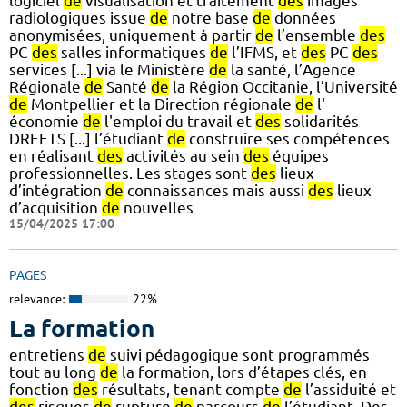
logiciel
de
visualisation et traitement
des
images
radiologiques issue
de
notre base
de
données
anonymisées, uniquement à partir
de
l’ensemble
des
PC
des
salles informatiques
de
l’IFMS, et
des
PC
des
services [...] via le Ministère
de
la santé, l’Agence
Régionale
de
Santé
de
la Région Occitanie, l’Université
de
Montpellier et la Direction régionale
de
l'
économie
de
l'emploi du travail et
des
solidarités
DREETS [...] l’étudiant
de
construire ses compétences
en réalisant
des
activités au sein
des
équipes
professionnelles. Les stages sont
des
lieux
d’intégration
de
connaissances mais aussi
des
lieux
d’acquisition
de
nouvelles
15/04/2025 17:00
PAGES
relevance:
22%
La formation
entretiens
de
suivi pédagogique sont programmés
tout au long
de
la formation, lors d’étapes clés, en
fonction
des
résultats, tenant compte
de
l’assiduité et
des
risques
de
rupture
de
parcours
de
l’étudiant. Des