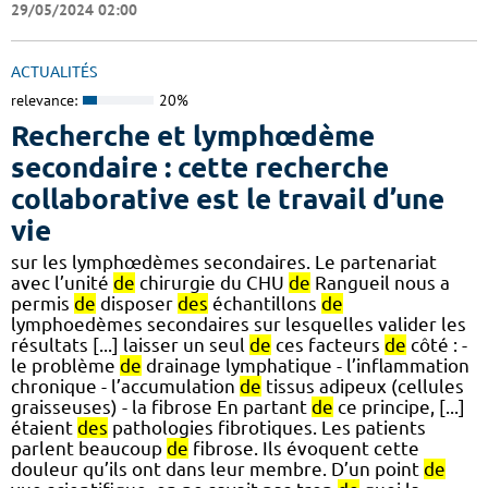
29/05/2024 02:00
ACTUALITÉS
relevance:
20%
Recherche et lymphœdème
secondaire : cette recherche
collaborative est le travail d’une
vie
sur les lymphœdèmes secondaires. Le partenariat
avec l’unité
de
chirurgie du CHU
de
Rangueil nous a
permis
de
disposer
des
échantillons
de
lymphoedèmes secondaires sur lesquelles valider les
résultats [...] laisser un seul
de
ces facteurs
de
côté : -
le problème
de
drainage lymphatique - l’inflammation
chronique - l’accumulation
de
tissus adipeux (cellules
graisseuses) - la fibrose En partant
de
ce principe, [...]
étaient
des
pathologies fibrotiques. Les patients
parlent beaucoup
de
fibrose. Ils évoquent cette
douleur qu’ils ont dans leur membre. D’un point
de