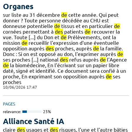
Organes
sur liste au 31 décembre
de
cette année. Qui peut
donner ? Toute personne décédée au CHU est
donneuse potentielle
de
tissus et en particulier
de
cornées permettant à
des
patients
de
recouvrer la
vue. Toute [...] du Don et
de
Prélèvements, ont la
mission
de
recueillir l'expression d'une éventuelle
opposition auprès
des
proches, auprès
de
la famille.
Donc : Si on est opposé au don, l’exprimer auprès
de
ses proches [...] national
des
refus auprès
de
l’Agence
de
la biomédecine, En l’écrivant sur un papier libre
daté, signé et identifié. Ce document sera confié à un
proche, En exprimant son opposition auprès
de
ses
proches
10/06/2026 17:47
PAGES
relevance:
23%
Alliance Santé IA
claire
des
usages et
des
risques, l’une et l’autre bâties