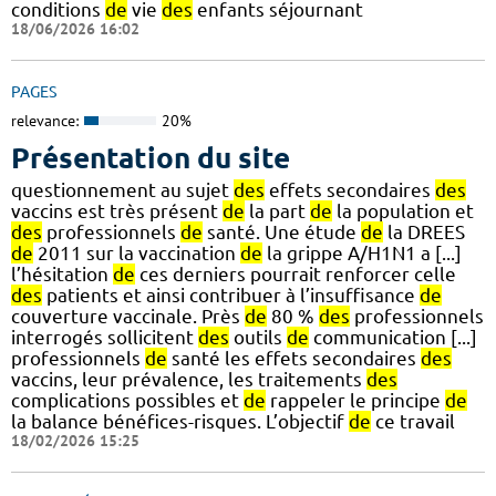
conditions
de
vie
des
enfants séjournant
18/06/2026 16:02
PAGES
relevance:
20%
Présentation du site
questionnement au sujet
des
effets secondaires
des
vaccins est très présent
de
la part
de
la population et
des
professionnels
de
santé. Une étude
de
la DREES
de
2011 sur la vaccination
de
la grippe A/H1N1 a [...]
l’hésitation
de
ces derniers pourrait renforcer celle
des
patients et ainsi contribuer à l’insuffisance
de
couverture vaccinale. Près
de
80 %
des
professionnels
interrogés sollicitent
des
outils
de
communication [...]
professionnels
de
santé les effets secondaires
des
vaccins, leur prévalence, les traitements
des
complications possibles et
de
rappeler le principe
de
la balance bénéfices-risques. L’objectif
de
ce travail
18/02/2026 15:25