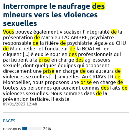
Interrompre le naufrage
des
mineurs vers les violences
sexuelles
Vous
pouvez également visualiser l'intégralité
de
la
présentation
de
Mathieu LACAMBRE, psychiatre
responsable
de
la filière
de
psychiatrie légale au CHU
de
Montpellier et fondateur
de
la BOAT ® , en
cliquant [...] à eux le soutien
des
professionnels qui
participent à la
prise
en charge
des
agresseurs
sexuels, dont quelques équipes qui proposent
directement une
prise
en charge
de
ces auteurs
de
violences sexuelles [...] sexuelles. Au CRIAVS-LR
de
Montpellier, nous proposons une
prise
en charge
de
toutes les personnes qui auraient commis
des
faits
de
violences sexuelles. Nous sommes dans
de
la
prévention tertiaire. Il existe
09/01/2023 12:48
PAGES
relevance:
24%