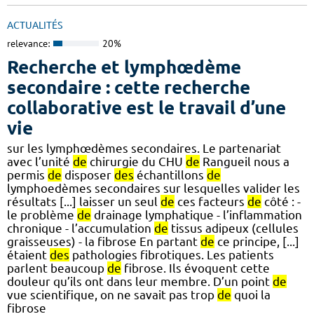
ACTUALITÉS
relevance:
20%
Recherche et lymphœdème
secondaire : cette recherche
collaborative est le travail d’une
vie
sur les lymphœdèmes secondaires. Le partenariat
avec l’unité
de
chirurgie du CHU
de
Rangueil nous a
permis
de
disposer
des
échantillons
de
lymphoedèmes secondaires sur lesquelles valider les
résultats [...] laisser un seul
de
ces facteurs
de
côté : -
le problème
de
drainage lymphatique - l’inflammation
chronique - l’accumulation
de
tissus adipeux (cellules
graisseuses) - la fibrose En partant
de
ce principe, [...]
étaient
des
pathologies fibrotiques. Les patients
parlent beaucoup
de
fibrose. Ils évoquent cette
douleur qu’ils ont dans leur membre. D’un point
de
vue scientifique, on ne savait pas trop
de
quoi la
fibrose