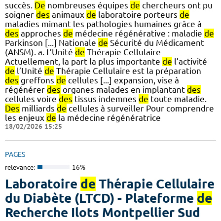
succès.
De
nombreuses équipes
de
chercheurs ont pu
soigner
des
animaux
de
laboratoire porteurs
de
maladies mimant les pathologies humaines grâce à
des
approches
de
médecine régénérative : maladie
de
Parkinson [...] Nationale
de
Sécurité du Médicament
(ANSM). a. L’Unité
de
Thérapie Cellulaire
Actuellement, la part la plus importante
de
l’activité
de
l’Unité
de
Thérapie Cellulaire est la préparation
des
greffons
de
cellules [...] expansion, vise à
régénérer
des
organes malades en implantant
des
cellules voire
des
tissus indemnes
de
toute maladie.
Des
milliards
de
cellules à surveiller Pour comprendre
les enjeux
de
la médecine régénératrice
18/02/2026 15:25
PAGES
relevance:
16%
Laboratoire
de
Thérapie Cellulaire
du Diabète (LTCD) - Plateforme
de
Recherche Ilots Montpellier Sud