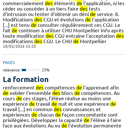
commercialement
des
éléments
de
l’application, ni les
céder ou concéder à un tiers Faire
des
tests
d’intrusion ou tenter d’obtenir un déni
de
service. 8.
Modifications
des
CGU et évolutions
de
l’application
[...] est tenu
de
consulter régulièrement ces CGU. Le
fait
de
continuer à utiliser CHU Montpellier Info après
toute modification
des
CGU entraîne l’acceptation
des
modifications
des
CGU. Le CHU
de
Montpellier
18/02/2026 15:25
PAGES
relevance:
23%
La formation
renforcement
des
compétences
de
l’apprenant afin
de
valider l’ensemble
des
blocs
de
compétences. Au
cours
de
ces stages, l’élève réalise au moins une
expérience
de
travail
de
nuit et une expérience
de
travail [...] en commun
des
connaissances et
expériences
de
chacun
de
façon concomitante sont
privilégiées. Développer la capacité
de
l’élève à faire
face aux évolutions Au vu
de
l’évolution permanente