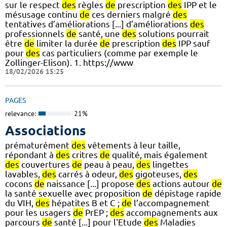
sur le respect
des
règles
de
prescription
des
IPP et le
mésusage continu
de
ces derniers malgré
des
tentatives d’améliorations [...] d’améliorations
des
professionnels
de
santé, une
des
solutions pourrait
être
de
limiter la durée
de
prescription
des
IPP sauf
pour
des
cas particuliers (comme par exemple le
Zollinger-Elison). 1. https://www
18/02/2026 15:25
PAGES
relevance:
21%
Associations
prématurément
des
vêtements à leur taille,
répondant à
des
critres
de
qualité, mais également
des
couvertures
de
peau à peau,
des
lingettes
lavables,
des
carrés à odeur,
des
gigoteuses,
des
cocons
de
naissance [...] propose
des
actions autour
de
la santé sexuelle avec proposition
de
dépistage rapide
du VIH,
des
hépatites B et C ;
de
l’accompagnement
pour les usagers
de
PrEP ;
des
accompagnements aux
parcours
de
santé [...] pour l'Etude
des
Maladies