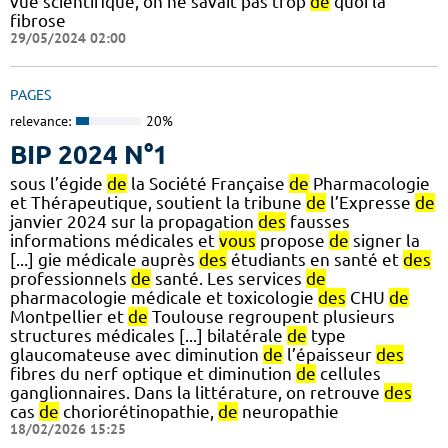
vue scientifique, on ne savait pas trop
de
quoi la
fibrose
29/05/2024 02:00
PAGES
relevance:
20%
BIP 2024 N°1
sous l’égide
de
la Société Française
de
Pharmacologie
et Thérapeutique, soutient la tribune
de
l’Expresse
de
janvier 2024 sur la propagation
des
fausses
informations médicales et
vous
propose
de
signer la
[...] gie médicale auprès
des
étudiants en santé et
des
professionnels
de
santé. Les services
de
pharmacologie médicale et toxicologie
des
CHU
de
Montpellier et
de
Toulouse regroupent plusieurs
structures médicales [...] bilatérale
de
type
glaucomateuse avec diminution
de
l’épaisseur
des
fibres du nerf optique et diminution
de
cellules
ganglionnaires. Dans la littérature, on retrouve
des
cas
de
choriorétinopathie,
de
neuropathie
18/02/2026 15:25