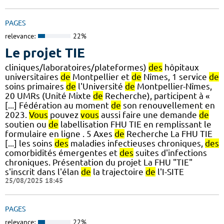
PAGES
relevance:
22%
Le projet TIE
cliniques/laboratoires/plateformes)
des
hôpitaux
universitaires
de
Montpellier et
de
Nîmes, 1 service
de
soins primaires
de
l'Université
de
Montpellier-Nîmes,
20 UMRs (Unité Mixte
de
Recherche), participent à «
[...] Fédération au moment
de
son renouvellement en
2023.
Vous
pouvez
vous
aussi faire une demande
de
soutien ou
de
labellisation FHU TIE en remplissant le
formulaire en ligne . 5 Axes
de
Recherche La FHU TIE
[...] les soins
des
maladies infectieuses chroniques,
des
comorbidités émergentes et
des
suites d'infections
chroniques. Présentation du projet La FHU "TIE"
s'inscrit dans l'élan
de
la trajectoire
de
l'I-SITE
25/08/2025 18:45
PAGES
relevance:
22%