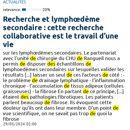
ACTUALITÉS
relevance:
20%
Recherche et lymphœdème
secondaire : cette recherche
collaborative est le travail d’une
vie
sur les lymphœdèmes secondaires. Le partenariat
avec l’unité
de
chirurgie du CHU
de
Rangueil nous a
permis
de
disposer
des
échantillons
de
lymphoedèmes secondaires sur lesquelles valider les
résultats [...] laisser un seul
de
ces facteurs
de
côté : -
le problème
de
drainage lymphatique - l’inflammation
chronique - l’accumulation
de
tissus adipeux (cellules
graisseuses) - la fibrose En partant
de
ce principe, [...]
étaient
des
pathologies fibrotiques. Les patients
parlent beaucoup
de
fibrose. Ils évoquent cette
douleur qu’ils ont dans leur membre. D’un point
de
vue scientifique, on ne savait pas trop
de
quoi la
fibrose
29/05/2024 02:00