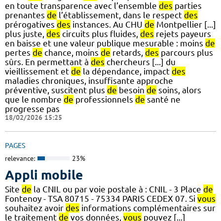
en toute transparence avec l’ensemble
des
parties
prenantes
de
l’établissement, dans le respect
des
prérogatives
des
instances. Au CHU
de
Montpellier [...]
plus juste,
des
circuits plus fluides,
des
rejets payeurs
en baisse et une valeur publique mesurable : moins
de
pertes
de
chance, moins
de
retards,
des
parcours plus
sûrs. En permettant à
des
chercheurs [...] du
vieillissement et
de
la dépendance, impact
des
maladies chroniques, insuffisante approche
préventive, suscitent plus
de
besoin
de
soins, alors
que le nombre
de
professionnels
de
santé ne
progresse pas
18/02/2026 15:25
PAGES
relevance:
23%
Appli mobile
Site
de
la CNIL ou par voie postale à : CNIL - 3 Place
de
Fontenoy - TSA 80715 - 75334 PARIS CEDEX 07. Si
vous
souhaitez avoir
des
informations complémentaires sur
le traitement
de
vos données,
vous
pouvez [...]