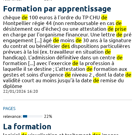
Formation par apprentissage
chèque
de
100 euros à l'ordre du TP CHU
de
Montpellier régie 44 (non remboursable en cas
de
désistement ou d'échec) ou une attestation
de
prise
en charge par l’organisme financeur. Une lettre
de
pré
engagement [...] âgé
de
moins
de
30 ans à la signature
du contrat ou bénéficier
des
dispositions particulières
prévues à la loi (ex. travailleur en situation
de
handicap). L’admission définitive dans un centre
de
formation [...] avec l’exercice
de
la profession à
laquelle il se destine ; L’attestation
de
formation aux
gestes et soins d’urgence
de
niveau 2 , dont la date
de
validité court au moins jusqu’à la date
de
remise du
diplôme
22/01/2026 16:20
PAGES
relevance:
22%
La formation