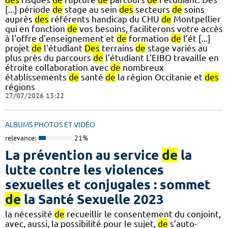
[...] période
de
stage au sein
des
secteurs
de
soins
auprès
des
référents handicap du CHU
de
Montpellier
qui en fonction
de
vos besoins, faciliterons votre accès
à l’offre d’enseignement et
de
formation
de
l’ét [...]
projet
de
l'étudiant
Des
terrains
de
stage variés au
plus près du parcours
de
l’étudiant L’EIBO travaille en
étroite collaboration avec
de
nombreux
établissements
de
santé
de
la région Occitanie et
des
régions
27/07/2026 13:22
ALBUMS PHOTOS ET VIDÉO
relevance:
21%
La prévention au service
de
la
lutte contre les violences
sexuelles et conjugales : sommet
de
la Santé Sexuelle 2023
la nécessité
de
recueillir le consentement du conjoint,
avec, aussi, la possibilité pour le sujet,
de
s’auto-