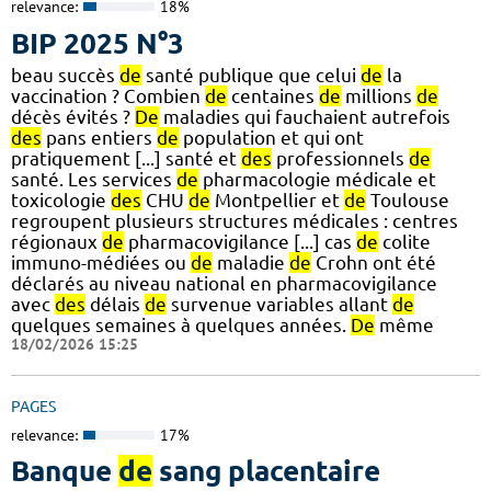
relevance:
18%
BIP 2025 N°3
beau succès
de
santé publique que celui
de
la
vaccination ? Combien
de
centaines
de
millions
de
décès évités ?
De
maladies qui fauchaient autrefois
des
pans entiers
de
population et qui ont
pratiquement [...] santé et
des
professionnels
de
santé. Les services
de
pharmacologie médicale et
toxicologie
des
CHU
de
Montpellier et
de
Toulouse
regroupent plusieurs structures médicales : centres
régionaux
de
pharmacovigilance [...] cas
de
colite
immuno-médiées ou
de
maladie
de
Crohn ont été
déclarés au niveau national en pharmacovigilance
avec
des
délais
de
survenue variables allant
de
quelques semaines à quelques années.
De
même
18/02/2026 15:25
PAGES
relevance:
17%
Banque
de
sang placentaire