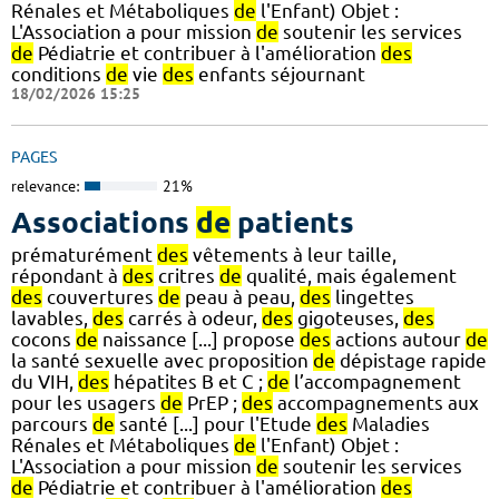
Rénales et Métaboliques
de
l'Enfant) Objet :
L'Association a pour mission
de
soutenir les services
de
Pédiatrie et contribuer à l'amélioration
des
conditions
de
vie
des
enfants séjournant
18/02/2026 15:25
PAGES
relevance:
21%
Associations
de
patients
prématurément
des
vêtements à leur taille,
répondant à
des
critres
de
qualité, mais également
des
couvertures
de
peau à peau,
des
lingettes
lavables,
des
carrés à odeur,
des
gigoteuses,
des
cocons
de
naissance [...] propose
des
actions autour
de
la santé sexuelle avec proposition
de
dépistage rapide
du VIH,
des
hépatites B et C ;
de
l’accompagnement
pour les usagers
de
PrEP ;
des
accompagnements aux
parcours
de
santé [...] pour l'Etude
des
Maladies
Rénales et Métaboliques
de
l'Enfant) Objet :
L'Association a pour mission
de
soutenir les services
de
Pédiatrie et contribuer à l'amélioration
des