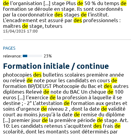
de
l’organisation [...] stage Plus
de
50 % du temps
de
formation se déroule en stage. Ils sont coordonnés
par la coordonnatrice
des
stages
de
l'institut.
L'encadrement est assuré par
des
professionnels :
maîtres
de
stage, tuteurs
15/04/2025 17:00
PAGES
relevance:
23%
Formation initiale / continue
photocopies
des
bulletins scolaires première année
ou relevé
de
note pour les candidats en cours
de
formation BP/DEUST Photocopie du Bac et
des
autres
diplômes Relevé
de
note du BAC Un chèque
de
100
euros [...] l’exercice
de
la profession à laquelle il se
destine ; - 2° L’attestation
de
formation aux gestes et
soins d’urgence
de
niveau 2 , dont la date
de
validité
court au moins jusqu’à la date
de
remise du diplôme
[...] premier jour
de
la première période
de
stage. Art.
10: Les candidats retenus s’acquittent
des
frais
de
scolarité, dont les montants sont déterminés par