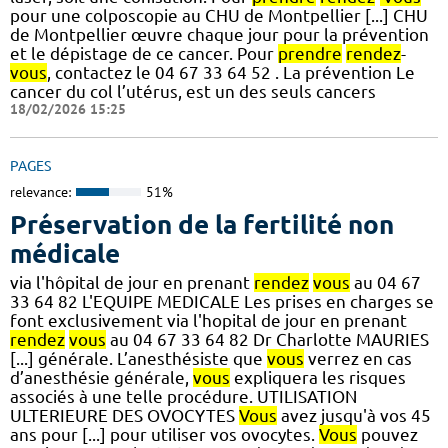
pour une colposcopie au CHU de Montpellier [...] CHU
de Montpellier œuvre chaque jour pour la prévention
et le dépistage de ce cancer. Pour
prendre
rendez
-
vous
, contactez le 04 67 33 64 52 . La prévention Le
cancer du col l’utérus, est un des seuls cancers
18/02/2026 15:25
PAGES
relevance:
51%
Préservation de la fertilité non
médicale
via l'hôpital de jour en prenant
rendez
vous
au 04 67
33 64 82 L'EQUIPE MEDICALE Les prises en charges se
font exclusivement via l'hopital de jour en prenant
rendez
vous
au 04 67 33 64 82 Dr Charlotte MAURIES
[...] générale. L’anesthésiste que
vous
verrez en cas
d’anesthésie générale,
vous
expliquera les risques
associés à une telle procédure. UTILISATION
ULTERIEURE DES OVOCYTES
Vous
avez jusqu'à vos 45
ans pour [...] pour utiliser vos ovocytes.
Vous
pouvez