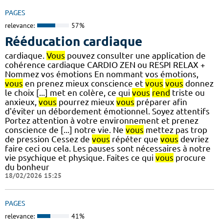
PAGES
relevance:
57%
Rééducation cardiaque
cardiaque.
Vous
pouvez consulter une application de
cohérence cardiaque CARDIO ZEN ou RESPI RELAX +
Nommez vos émotions En nommant vos émotions,
vous
en prenez mieux conscience et
vous
vous
donnez
le choix [...] met en colère, ce qui
vous
rend
triste ou
anxieux,
vous
pourrez mieux
vous
préparer afin
d'éviter un débordement émotionnel. Soyez attentifs
Portez attention à votre environnement et prenez
conscience de [...] notre vie. Ne
vous
mettez pas trop
de pression Cessez de
vous
répéter que
vous
devriez
faire ceci ou cela. Les pauses sont nécessaires à notre
vie psychique et physique. Faites ce qui
vous
procure
du bonheur
18/02/2026 15:25
PAGES
relevance:
41%