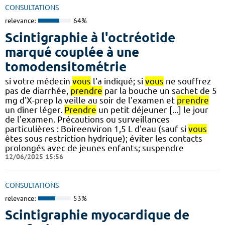
CONSULTATIONS
relevance:
64%
Scintigraphie à l'octréotide
marqué couplée à une
tomodensitométrie
si votre médecin
vous
l'a indiqué; si
vous
ne souffrez
pas de diarrhée,
prendre
par la bouche un sachet de 5
mg d'X-prep la veille au soir de l'examen et
prendre
un dîner léger.
Prendre
un petit déjeuner [...] le jour
de l'examen. Précautions ou surveillances
particulières : Boireenviron 1,5 L d'eau (sauf si
vous
êtes sous restriction hydrique); éviter les contacts
prolongés avec de jeunes enfants; suspendre
12/06/2025 15:56
CONSULTATIONS
relevance:
53%
Scintigraphie myocardique de