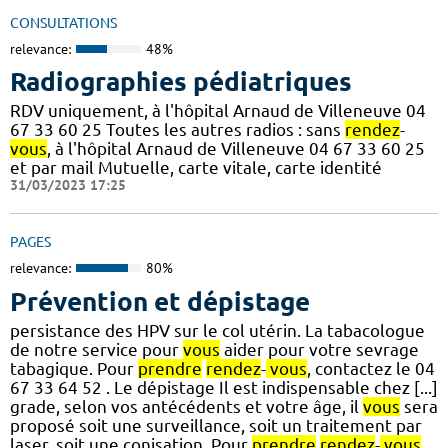
CONSULTATIONS
relevance:
48%
Radiographies pédiatriques
RDV uniquement, à l'hôpital Arnaud de Villeneuve 04
67 33 60 25 Toutes les autres radios : sans
rendez
-
vous
, à l'hôpital Arnaud de Villeneuve 04 67 33 60 25
et par mail Mutuelle, carte vitale, carte identité
31/03/2023 17:25
PAGES
relevance:
80%
Prévention et dépistage
persistance des HPV sur le col utérin. La tabacologue
de notre service pour
vous
aider pour votre sevrage
tabagique. Pour
prendre
rendez
-
vous
, contactez le 04
67 33 64 52 . Le dépistage Il est indispensable chez [...]
grade, selon vos antécédents et votre âge, il
vous
sera
proposé soit une surveillance, soit un traitement par
laser, soit une conisation. Pour
prendre
rendez
-
vous