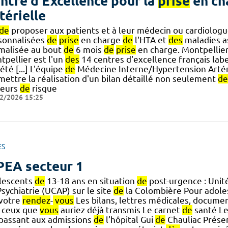
ntre d'Excellence pour la
prise
en ch
térielle
de
proposer aux patients et à leur médecin ou cardiologu
sonnalisées
de
prise
en charge
de
l'HTA et
des
maladies a
malisée au bout
de
6 mois
de
prise
en charge. Montpellie
tpellier est l'un
des
14 centres d'excellence français labe
été [...] L'équipe
de
Médecine Interne/Hypertension Artér
mettre la réalisation d'un bilan détaillé non seulement
de
teurs
de
risque
2/2026 15:25
ES
EA secteur 1
lescents
de
13-18 ans en situation
de
post-urgence : Unit
sychiatrie (UCAP) sur le site
de
la Colombière Pour adol
] votre
rendez
-
vous
Les bilans, lettres médicales, document
 ceux que
vous
auriez déjà transmis Le carnet
de
santé L
] passant aux admissions
de
l’hôpital Gui
de
Chauliac Prése