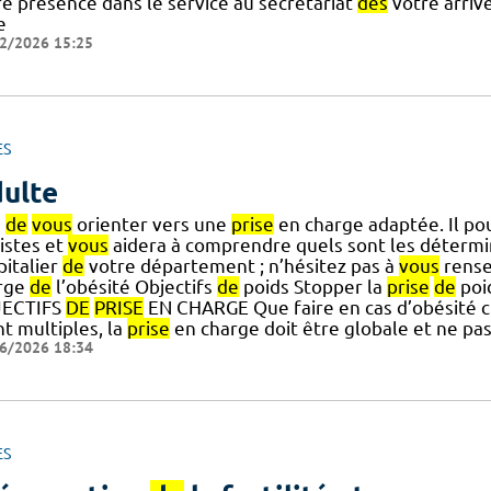
re présence dans le service au secrétariat
dès
votre arriv
e
2/2026 15:25
ES
ulte
s
de
vous
orienter vers une
prise
en charge adaptée. Il po
istes et
vous
aidera à comprendre quels sont les déterm
pitalier
de
votre département ; n’hésitez pas à
vous
rense
rge
de
l’obésité Objectifs
de
poids Stopper la
prise
de
poi
ECTIFS
DE
PRISE
EN CHARGE Que faire en cas d’obésité ch
t multiples, la
prise
en charge doit être globale et ne pa
6/2026 18:34
ES