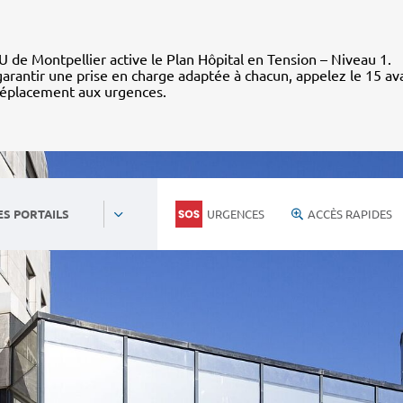
 de Montpellier active le Plan Hôpital en Tension – Niveau 1.
arantir une prise en charge adaptée à chacun, appelez le 15 av
déplacement aux urgences.
URGENCES
ACCÈS RAPIDES
ES PORTAILS