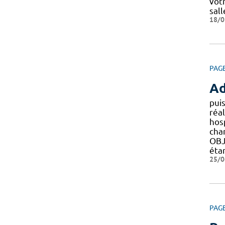
vot
sall
18/0
PAG
Ad
pui
réal
hos
cha
OBJ
étan
25/0
PAG