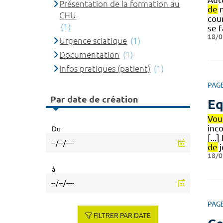
Présentation de la formation au
de
n
CHU
cou
(1)
se f
18/0
Urgence sciatique
(1)
Documentation
(1)
Infos pratiques (patient)
(1)
PAG
Par date de création
Eq
Vou
inc
Du
[...
de
j
18/0
à
PAG
FILTRER PAR DATE