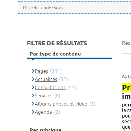
FILTRE DE RÉSULTATS
Résu
Par type de contenu
Pages
(341)
ACT
Actualités
(52)
Pr
Consultations
(45)
im
Services
(8)
Albums photos et vidéo
(3)
per
la r
Agenda
(2)
pou
secr
ques
Par rubrique