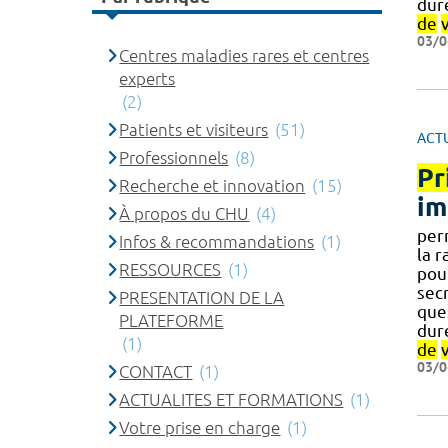
duré
de
03/0
Centres maladies rares et centres
experts
(2)
Patients et visiteurs
(51)
ACT
Professionnels
(8)
Pr
Recherche et innovation
(15)
im
À propos du CHU
(4)
per
Infos & recommandations
(1)
la r
RESSOURCES
(1)
pou
secr
PRESENTATION DE LA
ques
PLATEFORME
duré
(1)
de
03/0
CONTACT
(1)
ACTUALITES ET FORMATIONS
(1)
Votre prise en charge
(1)