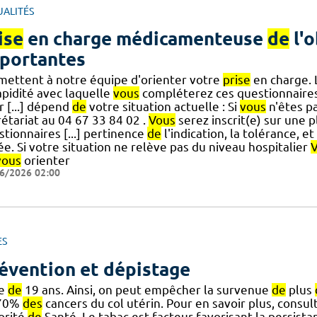
UALITÉS
ise
en charge médicamenteuse
de
l'o
portantes
mettent à notre équipe d'orienter votre
prise
en charge. 
apidité avec laquelle
vous
compléterez ces questionnaires
r [...] dépend
de
votre situation actuelle : Si
vous
n'êtes pa
étariat au 04 67 33 84 02 .
Vous
serez inscrit(e) sur une 
tionnaires [...] pertinence
de
l'indication, la tolérance, et
e. Si votre situation ne relève pas du niveau hospitalier
vous
orienter
6/2026 02:00
ES
évention et dépistage
ge
de
19 ans. Ainsi, on peut empêcher la survenue
de
plus
70%
des
cancers du col utérin. Pour en savoir plus, consult
orité
de
Santé. Le tabac est facteur favorisant la persist