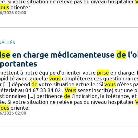
e. Si votre situation ne relève pas du niveau hospitalier
vous
orienter
6/2026 02:00
UALITÉS
ise
en charge médicamenteuse
de
l'o
portantes
mettent à notre équipe d'orienter votre
prise
en charge. 
apidité avec laquelle
vous
compléterez ces questionnaires
r [...] dépend
de
votre situation actuelle : Si
vous
n'êtes pa
étariat au 04 67 33 84 02 .
Vous
serez inscrit(e) sur une 
tionnaires [...] pertinence
de
l'indication, la tolérance, et
e. Si votre situation ne relève pas du niveau hospitalier
vous
orienter
6/2026 02:00