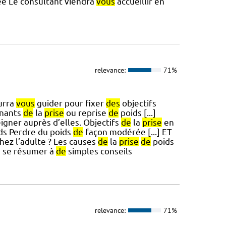
ée Le consultant viendra
vous
accueillir en
relevance:
71%
urra
vous
guider pour fixer
des
objectifs
inants
de
la
prise
ou reprise
de
poids [...]
igner auprès d’elles. Objectifs
de
la
prise
en
ds Perdre du poids
de
façon modérée [...] ET
ez l’adulte ? Les causes
de
la
prise
de
poids
s se résumer à
de
simples conseils
relevance:
71%