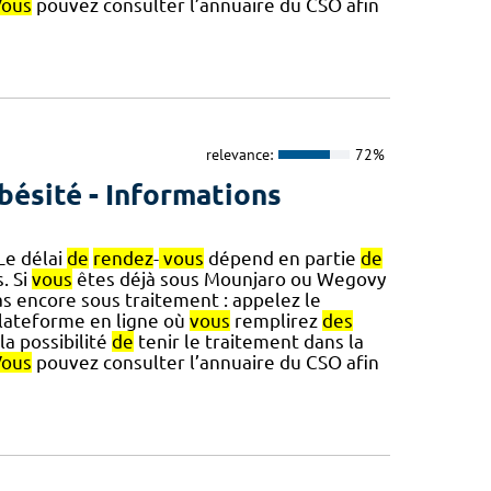
Vous
pouvez consulter l’annuaire du CSO afin
relevance:
72%
bésité - Informations
Le délai
de
rendez
-
vous
dépend en partie
de
. Si
vous
êtes déjà sous Mounjaro ou Wegovy
s encore sous traitement : appelez le
plateforme en ligne où
vous
remplirez
des
 la possibilité
de
tenir le traitement dans la
Vous
pouvez consulter l’annuaire du CSO afin