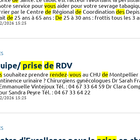
otre service pour
vous
aider pour votre sevrage tabagiq
rrier par le Centre
de
Régional
de
Coordination
des
Depis
ait
de
25 ans à 65 ans :
De
25 à 30 ans : frottis tous les 3
2/2026 15:25
ES
uipe/
prise
de
RDV
s
souhaitez prendre
rendez
-
vous
au CHU
de
Montpellier 
ontinence urinaire ? Chirurgiens gynécologues Dr Sarah Fr
] Emmanuelle Vintejoux Tél. : 04 67 33 64 59 Dr Clara Comp
our Sandra Peyre Tél. : 04 67 33 64 22
2/2026 15:25
ES