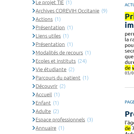
Le projet TIE
(1)
ACT
Archives COREVIH Occitanie
(9)
Pr
Actions
(1)
im
Présentation
(1)
per
Liens utiles
(1)
la r
Présentation
(1)
pou
secr
Modalités de recours
(1)
ques
Ecoles et instituts
(24)
duré
de
Vie étudiante
(2)
03/0
Parcours du patient
(1)
Découvrir
(2)
Accueil
(1)
PAG
Enfant
(1)
Adulte
(2)
Pr
Espace professionnels
(3)
l’â
Annuaire
(1)
de
Aut