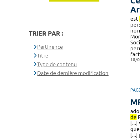
Ce
Ar
est
per
nor
TRIER PAR :
Mon
Soci
Pertinence
per
fac
Titre
18/0
Type de contenu
Date de dernière modification
PAG
MP
ado
de
P
[...
que
[...