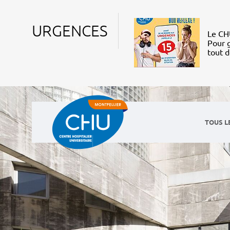
URGENCES
Le CHU
Pour g
tout 
TOUS L