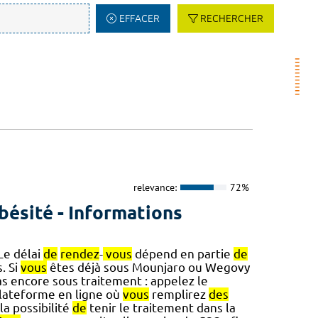
EFFACER
RECHERCHER
relevance:
72%
bésité - Informations
Le délai
de
rendez
-
vous
dépend en partie
de
. Si
vous
êtes déjà sous Mounjaro ou Wegovy
s encore sous traitement : appelez le
plateforme en ligne où
vous
remplirez
des
 la possibilité
de
tenir le traitement dans la