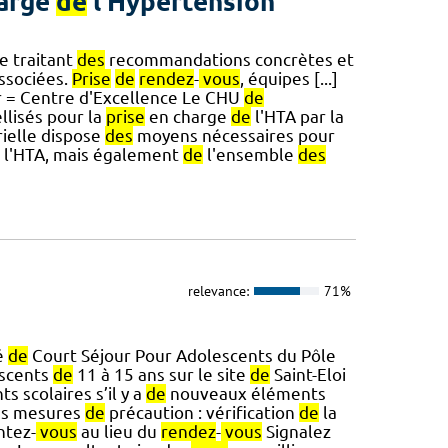
arge
de
l'Hypertension
e traitant
des
recommandations concrètes et
ssociées.
Prise
de
rendez
-
vous
, équipes [...]
r = Centre d'Excellence Le CHU
de
llisés pour la
prise
en charge
de
l'HTA par la
ielle dispose
des
moyens nécessaires pour
l'HTA, mais également
de
l'ensemble
des
relevance:
71%
é
de
Court Séjour Pour Adolescents du Pôle
escents
de
11 à 15 ans sur le site
de
Saint-Eloi
s scolaires s’il y a
de
nouveaux éléments
es mesures
de
précaution : vérification
de
la
ntez-
vous
au lieu du
rendez
-
vous
Signalez