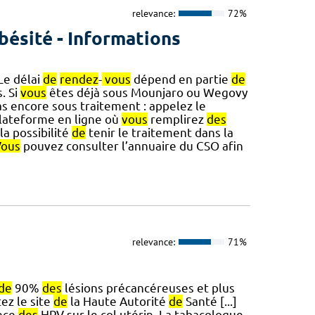
relevance:
72%
bésité - Informations
Le délai
de
rendez
-
vous
dépend en partie
de
. Si
vous
êtes déjà sous Mounjaro ou Wegovy
s encore sous traitement : appelez le
plateforme en ligne où
vous
remplirez
des
 la possibilité
de
tenir le traitement dans la
Vous
pouvez consulter l’annuaire du CSO afin
relevance:
71%
de
90%
des
lésions précancéreuses et plus
ez le site
de
la Haute Autorité
de
Santé [...]
ance
des
HPV sur le col utérin. La tabacologue