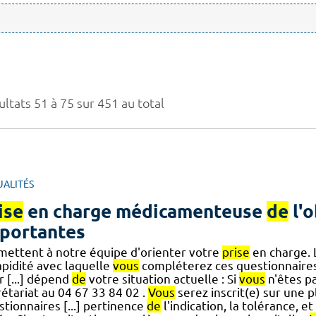
ltats 51 à 75 sur 451 au total
UALITÉS
ise
en charge médicamenteuse
de
l'o
portantes
mettent à notre équipe d'orienter votre
prise
en charge. 
apidité avec laquelle
vous
compléterez ces questionnaires
r [...] dépend
de
votre situation actuelle : Si
vous
n'êtes pa
étariat au 04 67 33 84 02 .
Vous
serez inscrit(e) sur une 
tionnaires [...] pertinence
de
l'indication, la tolérance, et