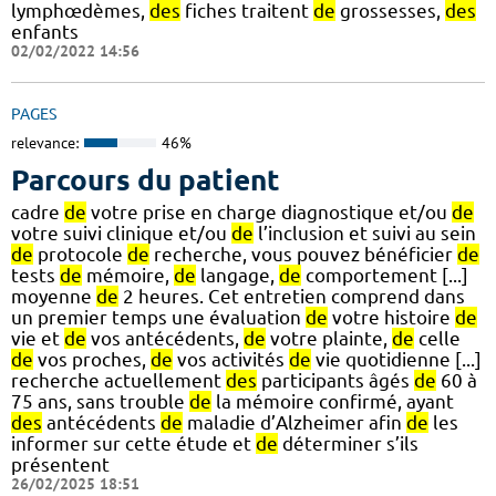
lymphœdèmes,
des
fiches traitent
de
grossesses,
des
enfants
02/02/2022 14:56
PAGES
relevance:
46%
Parcours du patient
cadre
de
votre prise en charge diagnostique et/ou
de
votre suivi clinique et/ou
de
l’inclusion et suivi au sein
de
protocole
de
recherche, vous pouvez bénéficier
de
tests
de
mémoire,
de
langage,
de
comportement [...]
moyenne
de
2 heures. Cet entretien comprend dans
un premier temps une évaluation
de
votre histoire
de
vie et
de
vos antécédents,
de
votre plainte,
de
celle
de
vos proches,
de
vos activités
de
vie quotidienne [...]
recherche actuellement
des
participants âgés
de
60 à
75 ans, sans trouble
de
la mémoire confirmé, ayant
des
antécédents
de
maladie d’Alzheimer afin
de
les
informer sur cette étude et
de
déterminer s’ils
présentent
26/02/2025 18:51