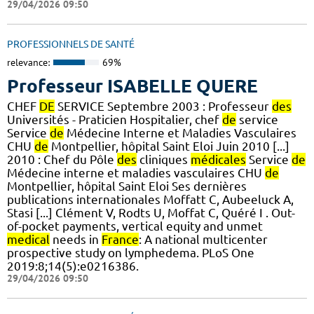
29/04/2026 09:50
PROFESSIONNELS DE SANTÉ
relevance:
69%
Professeur ISABELLE QUERE
CHEF
DE
SERVICE Septembre 2003 : Professeur
des
Universités - Praticien Hospitalier, chef
de
service
Service
de
Médecine Interne et Maladies Vasculaires
CHU
de
Montpellier, hôpital Saint Eloi Juin 2010 [...]
2010 : Chef du Pôle
des
cliniques
médicales
Service
de
Médecine interne et maladies vasculaires CHU
de
Montpellier, hôpital Saint Eloi Ses dernières
publications internationales Moffatt C, Aubeeluck A,
Stasi [...] Clément V, Rodts U, Moffat C, Quéré I . Out-
of-pocket payments, vertical equity and unmet
medical
needs in
France
: A national multicenter
prospective study on lymphedema. PLoS One
2019:8;14(5):e0216386.
29/04/2026 09:50