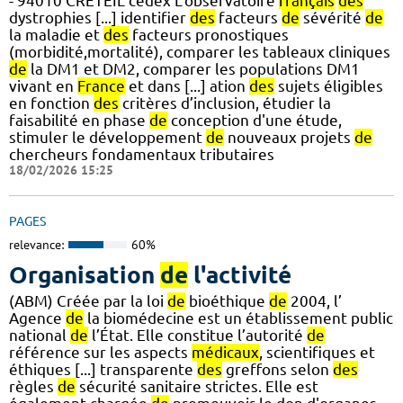
- 94010 CRETEIL cedex L’observatoire
français
des
dystrophies [...] identifier
des
facteurs
de
sévérité
de
la maladie et
des
facteurs pronostiques
(morbidité,mortalité), comparer les tableaux cliniques
de
la DM1 et DM2, comparer les populations DM1
vivant en
France
et dans [...] ation
des
sujets éligibles
en fonction
des
critères d’inclusion, étudier la
faisabilité en phase
de
conception d'une étude,
stimuler le développement
de
nouveaux projets
de
chercheurs fondamentaux tributaires
18/02/2026 15:25
PAGES
relevance:
60%
Organisation
de
l'activité
(ABM) Créée par la loi
de
bioéthique
de
2004, l’
Agence
de
la biomédecine est un établissement public
national
de
l’État. Elle constitue l’autorité
de
référence sur les aspects
médicaux
, scientifiques et
éthiques [...] transparente
des
greffons selon
des
règles
de
sécurité sanitaire strictes. Elle est