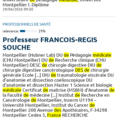
Montpellier I. Diplôme
29/04/2026 09:50
PROFESSIONNELS DE SANTÉ
relevance:
29%
Professeur FRANCOIS-REGIS
SOUCHE
Montpellier (Hubner Lab) DU
de
Pédagogie
médicale
(CHU Montpellier) DU
de
Recherche clinique (CHU
Montpellier) DESC
de
chirurgie digestive DIU
de
chirurgie digestive cancérologique
DES
de
chirurgie
générale Ecole [...] DIU
de
traumatologie viscérale DU
d’anatomie et dissection coelioscopique DU
d’anatomie et dissection Master 1 Science et biologie
médicale
Certificat
de
maitrise (MSBM) d’Anatomie
de
la Faculté
de
médecine [...] Institut
de
Recherche en
Cancérologie
de
Montpellier, Inserm U1194 –
Université Montpellier, Institut du Cancer
de
Montpellier 208 Avenue
des
Apothicaires, F-34298
Montpellier Cedex 5,
France
RECHERCHE