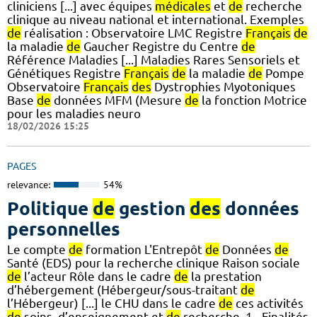
cliniciens [...] avec équipes
médicales
et
de
recherche
clinique au niveau national et international. Exemples
de
réalisation : Observatoire LMC Registre
Français
de
la maladie
de
Gaucher Registre du Centre
de
Référence Maladies [...] Maladies Rares Sensoriels et
Génétiques Registre
Français
de
la maladie
de
Pompe
Observatoire
Français
des
Dystrophies Myotoniques
Base
de
données MFM (Mesure
de
la fonction Motrice
pour les maladies neuro
18/02/2026 15:25
PAGES
relevance:
54%
Politique
de
gestion
des
données
personnelles
Le compte
de
formation L'Entrepôt
de
Données
de
Santé (EDS) pour la recherche clinique Raison sociale
de
l’acteur Rôle dans le cadre
de
la prestation
d’hébergement (Hébergeur/sous-traitant
de
l’Hébergeur) [...] le CHU dans le cadre
de
ces activités
de
soins, d’enseignement et
de
recherche. 1 - Finalités