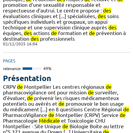
promotion d'une sexualité responsable et
respectueuse d'autrui. Le centre propose :
des
évaluations cliniques et [...] spécialisées,
des
soins
spécifiques individuels et groupaux, un appui
technique et une supervision clinique auprès
des
équipes,
des
actions
de
formation et
de
prévention à
destination
des
professionnels
02/12/2025 16:04
PAGES
relevance:
49%
Présentation
CRPV
de
Montpellier Les centres régionaux
de
pharmacovigilance ont pour mission
de
surveiller,
d'évaluer,
de
prévenir les risques médicamenteux
potentiels ou avérés et
de
promouvoir le bon usage
du médicament [...] en 8 questions Centre Régional
de
PharmacoVigilance
de
Montpellier (CRPV) Service
de
Pharmacologie
Médicale
et Toxicologie CHU
Montpellier - Site Unique
de
Biologie Boite au lettre
n°5 371 avenue du Doyen [...] Universitaire
de