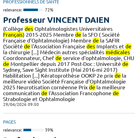
PROFESSIONNELS DE SANTÉ
relevance:
72%
Professeur VINCENT DAIEN
(Collège
des
Ophtalmologistes Universitaires
Français
) 2015-2025 Membre
de
la SFO ( Société
Française d'Ophtalmologie) Membre
de
la SAFIR
(Société
de
l'Association Française
des
Implants et
de
la chirurgie [...] Médecin autres spécialités
médicales
Coordonnateur, Chef
de
service d'ophtalmologie, CHU
de
Montpellier depuis 2017 Post-Doc : Université
de
Sydney, Save Sight Institute (Mai 2016-mi 2017)
Habilitation [...] Kératoprothèse OOKP 2e prix
de
la
meilleure vidéo Société Française d'Ophtalmologie
2025 Neurotisation cornéenne Prix
de
la meilleure
communication
de
l'Association Francophone
de
Strabologie et Ophtalmologie
29/04/2026 09:50
PAGES
relevance:
39%