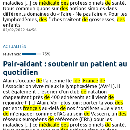
maladies [...] ce
médicale
des
professionnels
de
santé.
Nous communiquons sur
des
notions simples dans
différents domaines du « Faire - Ne pas faire ». Pour les
lymphœdèmes,
des
fiches traitent
de
grossesses,
des
enfants
02/02/2022 14:56
ACTUALITÉS
relevance:
73%
Pair-aidant : soutenir un patient au
quotidien
Alain s’occupe
de
l’antenne Ile-
de
-
France
de
l’Association vivre mieux le lymphœdème (AVML). Il
est également trésorier d’un club
de
natation
chapeautant près
de
400 adhérents et il vient
de
rejoindre l’ [...] Alain. Voir plus loin : porter la voix
des
patients
français
au-delà
de
nos frontières « Je viens
de
m’engager comme ePAG au sein
de
Vascern, un
des
réseaux européens
de
référence (ERN) pour les
maladies [...] ce
médicale
des
professionnels
de
santé.