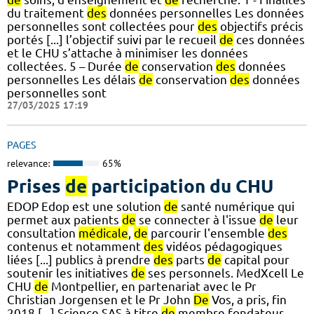
du traitement
des
données personnelles Les données
personnelles sont collectées pour
des
objectifs précis
portés [...] l’objectif suivi par le recueil
de
ces données
et le CHU s’attache à minimiser les données
collectées. 5 – Durée
de
conservation
des
données
personnelles Les délais
de
conservation
des
données
personnelles sont
27/03/2025 17:19
PAGES
relevance:
65%
Prises
de
participation du CHU
EDOP Edop est une solution
de
santé numérique qui
permet aux patients
de
se connecter à l'issue
de
leur
consultation
médicale
,
de
parcourir l'ensemble
des
contenus et notamment
des
vidéos pédagogiques
liées [...] publics à prendre
des
parts
de
capital pour
soutenir les initiatives
de
ses personnels. MedXcell Le
CHU
de
Montpellier, en partenariat avec le Pr
Christian Jorgensen et le Pr John
De
Vos, a pris, fin
2018 [...] Science SAS à titre
de
membre fondateur.