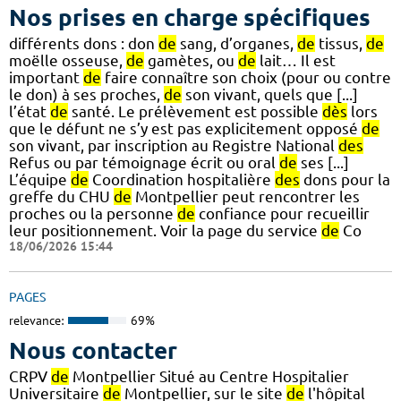
Nos prises en charge spécifiques
différents dons : don
de
sang, d’organes,
de
tissus,
de
moëlle osseuse,
de
gamètes, ou
de
lait… Il est
important
de
faire connaître son choix (pour ou contre
le don) à ses proches,
de
son vivant, quels que [...]
l’état
de
santé. Le prélèvement est possible
dès
lors
que le défunt ne s’y est pas explicitement opposé
de
son vivant, par inscription au Registre National
des
Refus ou par témoignage écrit ou oral
de
ses [...]
L’équipe
de
Coordination hospitalière
des
dons pour la
greffe du CHU
de
Montpellier peut rencontrer les
proches ou la personne
de
confiance pour recueillir
leur positionnement. Voir la page du service
de
Co
18/06/2026 15:44
PAGES
relevance:
69%
Nous contacter
CRPV
de
Montpellier Situé au Centre Hospitalier
Universitaire
de
Montpellier, sur le site
de
l'hôpital