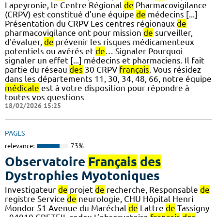
Lapeyronie, le Centre Régional
de
Pharmacovigilance
(CRPV) est constitué d’une équipe
de
médecins [...]
Présentation du CRPV Les centres régionaux
de
pharmacovigilance ont pour mission
de
surveiller,
d'évaluer,
de
prévenir les risques médicamenteux
potentiels ou avérés et
de
… Signaler Pourquoi
signaler un effet [...] médecins et pharmaciens. Il fait
partie du réseau
des
30 CRPV
français
. Vous résidez
dans les départements 11, 30, 34, 48, 66, notre équipe
médicale
est à votre disposition pour répondre à
toutes vos questions
18/02/2026 15:25
PAGES
relevance:
73%
Observatoire
Français
des
Dystrophies Myotoniques
Investigateur
de
projet
de
recherche, Responsable
de
registre Service
de
neurologie, CHU Hôpital Henri
Mondor 51 Avenue du Maréchal
de
Lattre
de
Tassigny