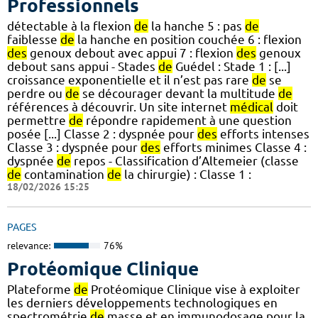
Professionnels
détectable à la flexion
de
la hanche 5 : pas
de
faiblesse
de
la hanche en position couchée 6 : flexion
des
genoux debout avec appui 7 : flexion
des
genoux
debout sans appui - Stades
de
Guédel : Stade 1 : [...]
croissance exponentielle et il n’est pas rare
de
se
perdre ou
de
se décourager devant la multitude
de
références à découvrir. Un site internet
médical
doit
permettre
de
répondre rapidement à une question
posée [...] Classe 2 : dyspnée pour
des
efforts intenses
Classe 3 : dyspnée pour
des
efforts minimes Classe 4 :
dyspnée
de
repos - Classification d’Altemeier (classe
de
contamination
de
la chirurgie) : Classe 1 :
18/02/2026 15:25
PAGES
relevance:
76%
Protéomique Clinique
Plateforme
de
Protéomique Clinique vise à exploiter
les derniers développements technologiques en
spectrométrie
de
masse et en immunodosage pour la