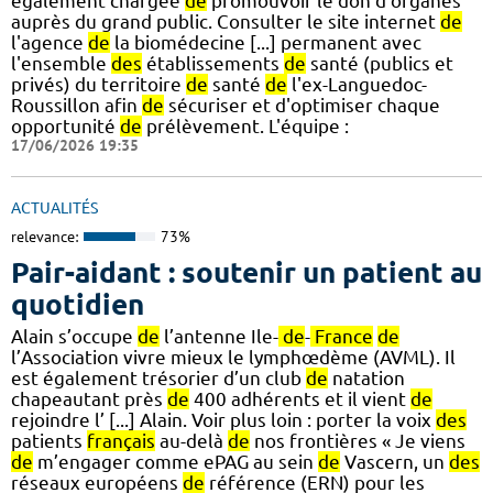
également chargée
de
promouvoir le don d'organes
auprès du grand public. Consulter le site internet
de
l'agence
de
la biomédecine [...] permanent avec
l'ensemble
des
établissements
de
santé (publics et
privés) du territoire
de
santé
de
l'ex-Languedoc-
Roussillon afin
de
sécuriser et d'optimiser chaque
opportunité
de
prélèvement. L'équipe :
17/06/2026 19:35
ACTUALITÉS
relevance:
73%
Pair-aidant : soutenir un patient au
quotidien
Alain s’occupe
de
l’antenne Ile-
de
-
France
de
l’Association vivre mieux le lymphœdème (AVML). Il
est également trésorier d’un club
de
natation
chapeautant près
de
400 adhérents et il vient
de
rejoindre l’ [...] Alain. Voir plus loin : porter la voix
des
patients
français
au-delà
de
nos frontières « Je viens
de
m’engager comme ePAG au sein
de
Vascern, un
des
réseaux européens
de
référence (ERN) pour les