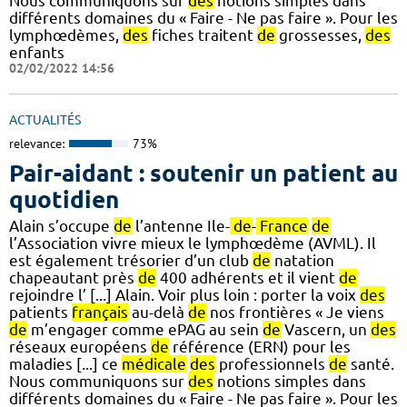
Nous communiquons sur
des
notions simples dans
différents domaines du « Faire - Ne pas faire ». Pour les
lymphœdèmes,
des
fiches traitent
de
grossesses,
des
enfants
02/02/2022 14:56
ACTUALITÉS
relevance:
73%
Pair-aidant : soutenir un patient au
quotidien
Alain s’occupe
de
l’antenne Ile-
de
-
France
de
l’Association vivre mieux le lymphœdème (AVML). Il
est également trésorier d’un club
de
natation
chapeautant près
de
400 adhérents et il vient
de
rejoindre l’ [...] Alain. Voir plus loin : porter la voix
des
patients
français
au-delà
de
nos frontières « Je viens
de
m’engager comme ePAG au sein
de
Vascern, un
des
réseaux européens
de
référence (ERN) pour les
maladies [...] ce
médicale
des
professionnels
de
santé.
Nous communiquons sur
des
notions simples dans
différents domaines du « Faire - Ne pas faire ». Pour les