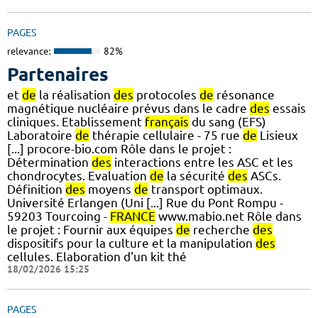
PAGES
relevance:
82%
Partenaires
et
de
la réalisation
des
protocoles
de
résonance
magnétique nucléaire prévus dans le cadre
des
essais
cliniques. Etablissement
français
du sang (EFS)
Laboratoire
de
thérapie cellulaire - 75 rue
de
Lisieux
[...] procore-bio.com Rôle dans le projet :
Détermination
des
interactions entre les ASC et les
chondrocytes. Evaluation
de
la sécurité
des
ASCs.
Définition
des
moyens
de
transport optimaux.
Université Erlangen (Uni [...] Rue du Pont Rompu -
59203 Tourcoing -
FRANCE
www.mabio.net Rôle dans
le projet : Fournir aux équipes
de
recherche
des
dispositifs pour la culture et la manipulation
des
cellules. Elaboration d'un kit thé
18/02/2026 15:25
PAGES