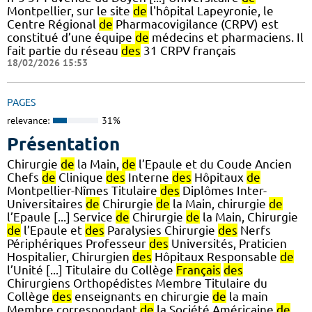
Montpellier, sur le site
de
l'hôpital Lapeyronie, le
Centre Régional
de
Pharmacovigilance (CRPV) est
constitué d’une équipe
de
médecins et pharmaciens. Il
fait partie du réseau
des
31 CRPV français
18/02/2026 15:53
PAGES
relevance:
31%
Présentation
Chirurgie
de
la Main,
de
l’Epaule et du Coude Ancien
Chefs
de
Clinique
des
Interne
des
Hôpitaux
de
Montpellier-Nîmes Titulaire
des
Diplômes Inter-
Universitaires
de
Chirurgie
de
la Main, chirurgie
de
l’Epaule [...] Service
de
Chirurgie
de
la Main, Chirurgie
de
l’Epaule et
des
Paralysies Chirurgie
des
Nerfs
Périphériques Professeur
des
Universités, Praticien
Hospitalier, Chirurgien
des
Hôpitaux Responsable
de
l’Unité [...] Titulaire du Collège
Français
des
Chirurgiens Orthopédistes Membre Titulaire du
Collège
des
enseignants en chirurgie
de
la main
Membre correspondant
de
la Société Américaine
de