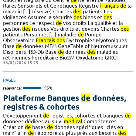
Rares Sensoriels et Génétiques Registre
français
de
la
maladie [...] réservé) Chartes
des
patients Les
vigilances Assurer la sécurité
des
biens et
des
personnes Le respect
de
vos droits La qualité et la
gestion
des
risques Vos droits et devoirs Chartes
des
patients Personnel [...] maladie
de
Pompe
Observatoire
Français
des
Dystrophies Myotoniques
Base
de
données MFM GeneTable of Neuromuscular
Disorders IRD-Db Base
de
données
des
maladies
rétiniennes héréditaire Bio2M Oxydatome GIRCI
18/02/2026 15:25
PAGES
relevance:
93%
Plateforme Banques
de
données,
registres & cohortes
Développement
de
registres, cohortes et banques
de
données dédiées au suivi
médical
Compétences
Création
de
bases
de
données spécifiques "clés en
main" afin
de
répondre au plus près aux besoins
des