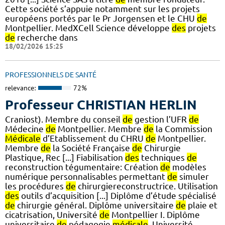
Cette société s’appuie notamment sur les projets
européens portés par le Pr Jorgensen et le CHU
de
Montpellier. MedXCell Science développe
des
projets
de
recherche dans
18/02/2026 15:25
PROFESSIONNELS DE SANTÉ
relevance:
72%
Professeur CHRISTIAN HERLIN
Craniost). Membre du conseil
de
gestion l’UFR
de
Médecine
de
Montpellier. Membre
de
la Commission
Médicale
d’Etablissement du CHRU
de
Montpellier.
Membre
de
la Société Française
de
Chirurgie
Plastique, Rec [...] Fiabilisation
des
techniques
de
reconstruction tégumentaire: Création
de
modèles
numérique personnalisables permettant
de
simuler
les procédures
de
chirurgiereconstructrice. Utilisation
des
outils d’acquisition [...] Diplôme d’étude spécialisé
de
chirurgie général. Diplôme universitaire
de
plaie et
cicatrisation, Université
de
Montpellier I. Diplôme
universitaire
de
pédagogie
médicale
, Université