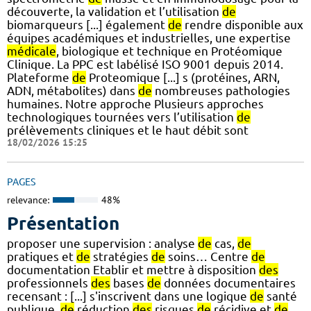
découverte, la validation et l’utilisation
de
biomarqueurs [...] également
de
rendre disponible aux
équipes académiques et industrielles, une expertise
médicale
, biologique et technique en Protéomique
Clinique. La PPC est labélisé ISO 9001 depuis 2014.
Plateforme
de
Proteomique [...] s (protéines, ARN,
ADN, métabolites) dans
de
nombreuses pathologies
humaines. Notre approche Plusieurs approches
technologiques tournées vers l’utilisation
de
prélèvements cliniques et le haut débit sont
18/02/2026 15:25
PAGES
relevance:
48%
Présentation
proposer une supervision : analyse
de
cas,
de
pratiques et
de
stratégies
de
soins… Centre
de
documentation Etablir et mettre à disposition
des
professionnels
des
bases
de
données documentaires
recensant : [...] s'inscrivent dans une logique
de
santé
publique,
de
réduction
des
risques
de
récidive et
de