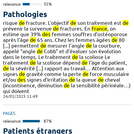
relevance:
35%
Pathologies
risque
de
fracture. L'objectif
de
son traitement est
de
prévenir la survenue
de
fractures. En
France
, on
estime que 39%
des
femmes souffres d’ostéoporose
après l’âge
de
65 ans. Chez les femmes âgées
de
80
[...] permettent
de
mesurer l’angle
de
la courbure,
appelé “angle
de
Cobb” et d’évaluer son évolution
dans le temps. Le traitement
de
la scoliose Le
traitement
de
la scoliose dépend
de
l’âge du patient,
de
la sévérité [...] rapport au travail… Attention aux
signes
de
gravité comme la perte
de
force musculaire
et/ou
des
signes d'irritation
de
la queue
de
cheval
(incontinence, diminution
de
la sensibilité périnéale…)
qui doivent
24/01/2025 11:49
PAGES
relevance:
87%
Patients étrangers