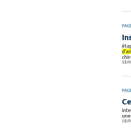
PAG
In
éta
d'a
chir
18/0
PAG
Ce
inte
une
18/0