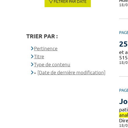
FILTRER PAR DATE
18/0
PAG
TRIER PAR :
25
Pertinence
et a
Titre
515
18/0
Type de contenu
[Date de dernière modification]
PAG
Jo
pat
ana
Dir
18/0