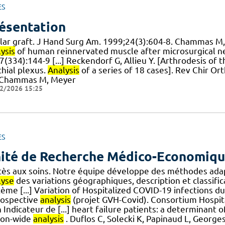
ES
ésentation
lar graft. J Hand Surg Am. 1999;24(3):604-8. Chammas M, M
ysis
of human reinnervated muscle after microsurgical ner
(334):144-9 [...] Reckendorf G, Allieu Y. [Arthrodesis of 
chial plexus.
Analysis
of a series of 18 cases]. Rev Chir O
 Chammas M, Meyer
2/2026 15:25
ES
ité de Recherche Médico-Economiq
ccès aux soins. Notre équipe développe des méthodes ada
lyse
des variations géographiques, description et classifi
ème [...] Variation of Hospitalized COVID-19 infections d
rospective
analysis
(projet GVH-Covid). Consortium Hospit
 Indicateur de [...] heart failure patients: a determinant
ion-wide
analysis
. Duflos C, Solecki K, Papinaud L, George