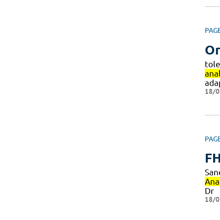
PAG
Or
tole
anal
ada
18/0
PAG
F
San
Ana
Dr
18/0