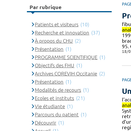
PAG
Par rubrique
Pr
fibu
Patients et visiteurs
(10)
anal
Recherche et innovation
(37)
1997
bra
À propos du CHU
(2)
95.
Présentation
(1)
18/0
PROGRAMME SCIENTIFIQUE
(1)
Objectifs des FHU
(1)
Archives COREVIH Occitanie
(2)
PAG
Présentation
(1)
Un
Modalités de recours
(1)
Ecoles et instituts
(21)
l’a
ana
Vie étudiante
(1)
Syst
Parcours du patient
(1)
ret
d’un
Découvrir
(1)
reg
Accueil
(1)