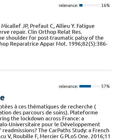
relevance:
16%
icallef JP, Prefaut C, Allieu Y. Fatigue
ve repair. Clin Orthop Relat Res.
the shoulder for post-traumatic palsy of the
rthop Reparatrice Appar Mot. 1996;82(5):386-
relevance:
57%
ue
ptées à ces thématiques de recherche (
cation des parcours de soins). Plateforme
uring the lockdown across France: a
alo-Universitaire pour le Développement
 of readmissions? The CarPaths Study: a French
scu V, Roubille F, Mercier G PLoS One. 2016;11