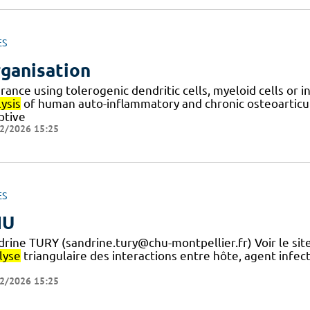
ES
ganisation
rance using tolerogenic dendritic cells, myeloid cells or i
ysis
of human auto-inflammatory and chronic osteoarticula
ptive
2/2026 15:25
ES
HU
drine TURY (sandrine.tury@chu-montpellier.fr) Voir le sit
lyse
triangulaire des interactions entre hôte, agent infe
2/2026 15:25