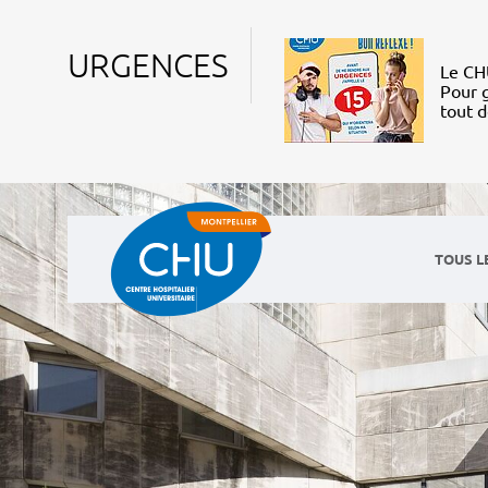
URGENCES
Le CHU
Pour g
tout 
TOUS L