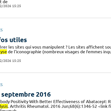
t de
2/2026 15:25
ES
fos utiles
érer les sites qui vous manipulent ? Les sites affichent s
lyse
de l’iconographie (nombreux visages de femmes inqui
2/2026 15:25
ES
 septembre 2016
ibody Positivity With Better Effectiveness of Abatacept:
lysis
. Arthritis Rheumatol. 2016 Jun;68(6):1346-52 <link 
limumab