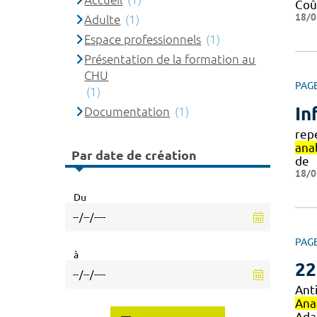
Coû
18/0
Adulte
(1)
Espace professionnels
(1)
Présentation de la formation au
CHU
PAG
(1)
In
Documentation
(1)
rep
ana
Par date de création
de
18/0
Du
PAG
à
22
Ant
Ana
Ada