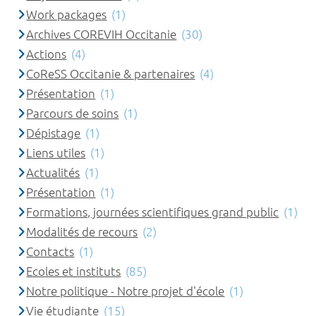
Work packages
(1)
Archives COREVIH Occitanie
(30)
Actions
(4)
CoReSS Occitanie & partenaires
(4)
Présentation
(1)
Parcours de soins
(1)
Dépistage
(1)
Liens utiles
(1)
Actualités
(1)
Présentation
(1)
Formations, journées scientifiques grand public
(1)
Modalités de recours
(2)
Contacts
(1)
Ecoles et instituts
(85)
Notre politique - Notre projet d'école
(1)
Vie étudiante
(15)