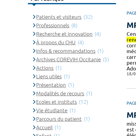
PAG
Patients et visiteurs
(32)
MP
Professionnels
(8)
Cen
Recherche et innovation
(4)
ren
À propos du CHU
(4)
cor
Infos & recommandations
(1)
méd
car
Archives COREVIH Occitanie
(5)
per
Actions
(1)
Ado
18/0
Liens utiles
(1)
Présentation
(1)
Modalités de recours
(1)
Ecoles et instituts
(12)
PAG
Vie étudiante
(1)
MP
Parcours du patient
(1)
mis
Accueil
(1)
est
élém
Enfant
(1)