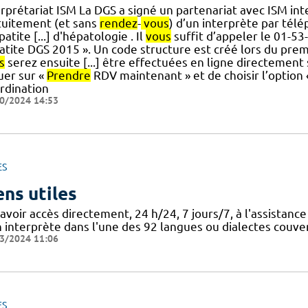
rprétariat ISM La DGS a signé un partenariat avec ISM inte
tuitement (et sans
rendez
-
vous
) d’un interprète par tél
patite [...] d'hépatologie . Il
vous
suffit d’appeler le 01-53
atite DGS 2015 ». Un code structure est créé lors du prem
s
serez ensuite [...] être effectuées en ligne directement s
uer sur «
Prendre
RDV maintenant » et de choisir l’option 
rdination
0/2024 14:53
ES
ens utiles
'avoir accès directement, 24 h/24, 7 jours/7, à l'assista
 interprète dans l'une des 92 langues ou dialectes couvert
3/2024 11:06
ES