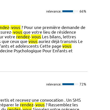
relevance:
66%
endez
-
vous
? Pour une première demande de
ssurez-
vous
que votre lieu de résidence
our votre
rendez
-
vous
Les bilans, lettres
ts que ceux que
vous
auriez déjà transmis Le
nfants et adolescents Cette page
vous
decine Psychologique Pour Enfants et
relevance:
72%
ertis et recevez une convocation . Un SMS
réparer le
rendez
-
vous
? Rassemblez les
u du
rendez
-
vous
Signalez votre présence