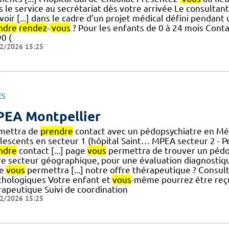
 le service au secrétariat dès votre arrivée Le consultan
voir [...] dans le cadre d’un projet médical défini pendan
ndre
rendez
-
vous
? Pour les enfants de 0 à 24 mois Conta
0 (
2/2026 15:25
ES
EA Montpellier
mettra de
prendre
contact avec un pédopsychiatre en Mé
lescents en secteur 1 (hôpital Saint… MPEA secteur 2 - 
ndre
contact [...] page
vous
permettra de trouver un pédop
re secteur géographique, pour une évaluation diagnostiqu
ge
vous
permettra [...] notre offre thérapeutique ? Consul
chologiques Votre enfant et
vous
-même pourrez être reçu
rapeutique Suivi de coordination
2/2026 15:25