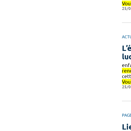
Vou
25/0
ACT
L’
lu
enf
ren
cett
Vou
25/0
PAG
Li