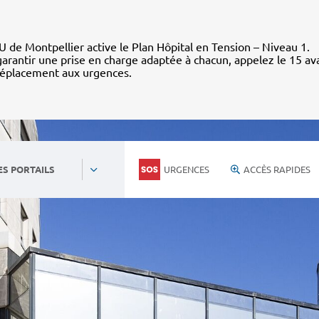
 de Montpellier active le Plan Hôpital en Tension – Niveau 1.
arantir une prise en charge adaptée à chacun, appelez le 15 av
déplacement aux urgences.
URGENCES
ACCÈS RAPIDES
ES PORTAILS