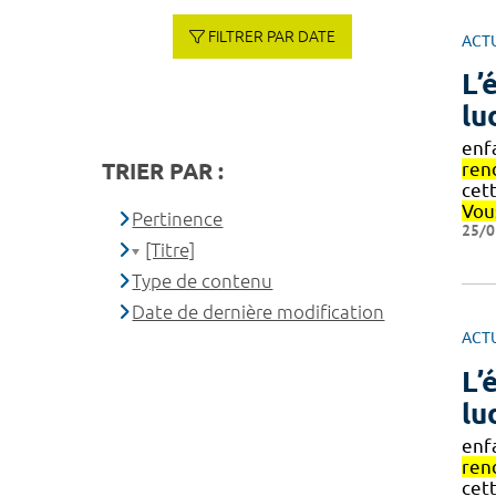
FILTRER PAR DATE
ACT
L’
lu
enf
TRIER PAR :
ren
cett
Vou
Pertinence
25/0
[Titre]
Type de contenu
Date de dernière modification
ACT
L’
lu
enf
ren
cett