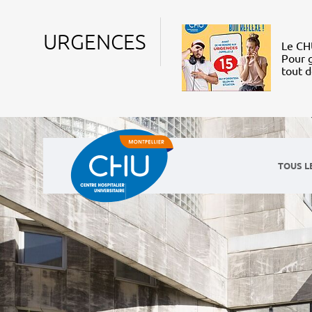
URGENCES
Le CHU
Pour g
tout 
TOUS L