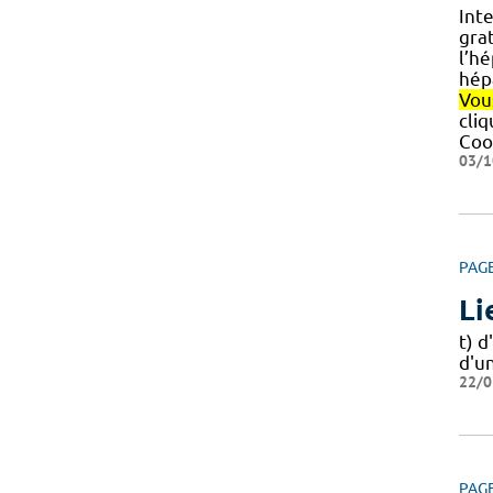
Inte
gra
l’hé
hép
Vou
cliq
Coo
03/1
PAG
Li
t) d
d'un
22/0
PAG