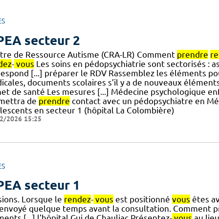
ES
EA secteur 2
tre de Ressource Autisme (CRA-LR) Comment
prendre
r
dez
-
vous
Les soins en pédopsychiatrie sont sectorisés : a
respond [...] préparer le RDV Rassemblez les éléments p
icales, documents scolaires s’il y a de nouveaux élémen
net de santé Les mesures [...] Médecine psychologique e
mettra de
prendre
contact avec un pédopsychiatre en Mé
lescents en secteur 1 (hôpital La Colombière)
2/2026 15:25
ES
EA secteur 1
sions. Lorsque le
rendez
-
vous
est positionné
vous
êtes av
 envoyé quelque temps avant la consultation. Comment p
ents [...] l’hôpital Gui de Chauliac Présentez-
vous
au lie