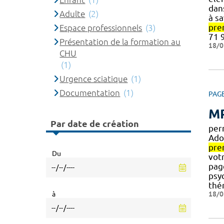
dans
Adulte
(2)
à sa
pre
Espace professionnels
(3)
71 9
Présentation de la formation au
18/0
CHU
(1)
Urgence sciatique
(1)
Documentation
(1)
PAG
MP
Par date de création
per
Ado
pre
Du
vot
pa
psy
thé
18/0
à