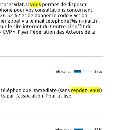
rprétariat. Il
vous
permet de disposer
éphone pour vos consultations concernant
-26-52-62 et de donner le code « action
ier appel via le mail telephone@ism-mail.fr .
ur le site internet du Centre. Il suffit de
« CVP ». Flyer Fédération des Acteurs de la
relevance:
38%
nce téléphonique immédiate (sans
rendez
-
vous
)
s par l'association. Pour utiliser
relevance:
47%