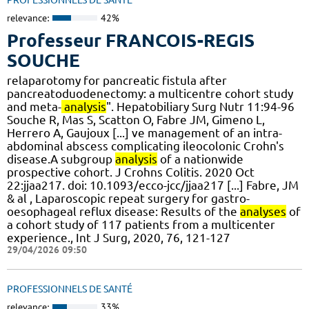
relevance:
42%
Professeur FRANCOIS-REGIS
SOUCHE
relaparotomy for pancreatic fistula after
pancreatoduodenectomy: a multicentre cohort study
and meta-
analysis
". Hepatobiliary Surg Nutr 11:94-96
Souche R, Mas S, Scatton O, Fabre JM, Gimeno L,
Herrero A, Gaujoux [...] ve management of an intra-
abdominal abscess complicating ileocolonic Crohn's
disease.A subgroup
analysis
of a nationwide
prospective cohort. J Crohns Colitis. 2020 Oct
22:jjaa217. doi: 10.1093/ecco-jcc/jjaa217 [...] Fabre, JM
& al , Laparoscopic repeat surgery for gastro-
oesophageal reflux disease: Results of the
analyses
of
a cohort study of 117 patients from a multicenter
experience., Int J Surg, 2020, 76, 121-127
29/04/2026 09:50
PROFESSIONNELS DE SANTÉ
relevance:
33%