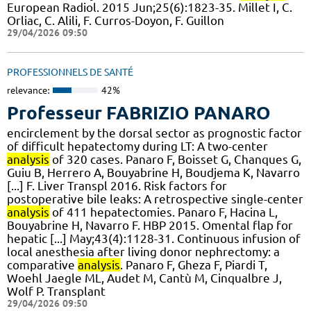
European Radiol. 2015 Jun;25(6):1823-35. Millet I, C.
Orliac, C. Alili, F. Curros-Doyon, F. Guillon
29/04/2026 09:50
PROFESSIONNELS DE SANTÉ
relevance:
42%
Professeur FABRIZIO PANARO
encirclement by the dorsal sector as prognostic factor
of difficult hepatectomy during LT: A two-center
analysis
of 320 cases. Panaro F, Boisset G, Chanques G,
Guiu B, Herrero A, Bouyabrine H, Boudjema K, Navarro
[...] F. Liver Transpl 2016. Risk factors for
postoperative bile leaks: A retrospective single-center
analysis
of 411 hepatectomies. Panaro F, Hacina L,
Bouyabrine H, Navarro F. HBP 2015. Omental flap for
hepatic [...] May;43(4):1128-31. Continuous infusion of
local anesthesia after living donor nephrectomy: a
comparative
analysis
. Panaro F, Gheza F, Piardi T,
Woehl Jaegle ML, Audet M, Cantù M, Cinqualbre J,
Wolf P. Transplant
29/04/2026 09:50