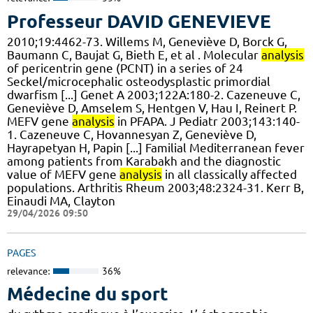
Professeur DAVID GENEVIEVE
2010;19:4462-73. Willems M, Geneviève D, Borck G,
Baumann C, Baujat G, Bieth E, et al . Molecular
analysis
of pericentrin gene (PCNT) in a series of 24
Seckel/microcephalic osteodysplastic primordial
dwarfism [...] Genet A 2003;122A:180-2. Cazeneuve C,
Geneviève D, Amselem S, Hentgen V, Hau I, Reinert P.
MEFV gene
analysis
in PFAPA. J Pediatr 2003;143:140-
1. Cazeneuve C, Hovannesyan Z, Geneviève D,
Hayrapetyan H, Papin [...] Familial Mediterranean fever
among patients from Karabakh and the diagnostic
value of MEFV gene
analysis
in all classically affected
populations. Arthritis Rheum 2003;48:2324-31. Kerr B,
Einaudi MA, Clayton
29/04/2026 09:50
PAGES
relevance:
36%
Médecine du sport