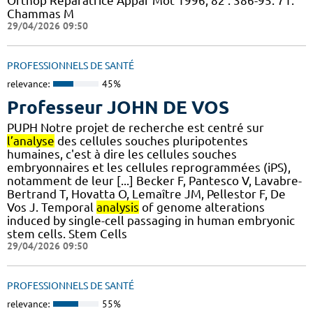
Orthop Reparatrice Appar Mot 1996; 82 : 386-95. 71.
Chammas M
29/04/2026 09:50
PROFESSIONNELS DE SANTÉ
relevance:
45%
Professeur JOHN DE VOS
PUPH Notre projet de recherche est centré sur
l’analyse
des cellules souches pluripotentes
humaines, c'est à dire les cellules souches
embryonnaires et les cellules reprogrammées (iPS),
notamment de leur [...] Becker F, Pantesco V, Lavabre-
Bertrand T, Hovatta O, Lemaître JM, Pellestor F, De
Vos J. Temporal
analysis
of genome alterations
induced by single-cell passaging in human embryonic
stem cells. Stem Cells
29/04/2026 09:50
PROFESSIONNELS DE SANTÉ
relevance:
55%