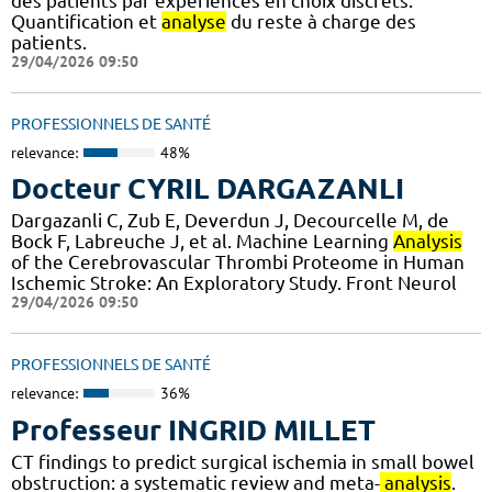
des patients par expériences en choix discrets.
Quantification et
analyse
du reste à charge des
patients.
29/04/2026 09:50
PROFESSIONNELS DE SANTÉ
relevance:
48%
Docteur CYRIL DARGAZANLI
Dargazanli C, Zub E, Deverdun J, Decourcelle M, de
Bock F, Labreuche J, et al. Machine Learning
Analysis
of the Cerebrovascular Thrombi Proteome in Human
Ischemic Stroke: An Exploratory Study. Front Neurol
29/04/2026 09:50
PROFESSIONNELS DE SANTÉ
relevance:
36%
Professeur INGRID MILLET
CT findings to predict surgical ischemia in small bowel
obstruction: a systematic review and meta-
analysis
.