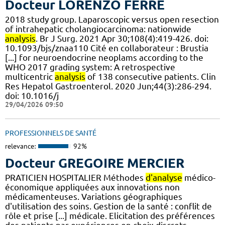
Docteur LORENZO FERRE
2018 study group. Laparoscopic versus open resection
of intrahepatic cholangiocarcinoma: nationwide
analysis
. Br J Surg. 2021 Apr 30;108(4):419-426. doi:
10.1093/bjs/znaa110 Cité en collaborateur : Brustia
[...] for neuroendocrine neoplams according to the
WHO 2017 grading system: A retrospective
multicentric
analysis
of 138 consecutive patients. Clin
Res Hepatol Gastroenterol. 2020 Jun;44(3):286-294.
doi: 10.1016/j
29/04/2026 09:50
PROFESSIONNELS DE SANTÉ
relevance:
92%
Docteur GREGOIRE MERCIER
PRATICIEN HOSPITALIER Méthodes
d'analyse
médico-
économique appliquées aux innovations non
médicamenteuses. Variations géographiques
d'utilisation des soins. Gestion de la santé : conflit de
rôle et prise [...] médicale. Elicitation des préférences