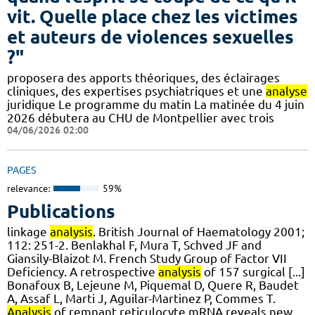
vit. Quelle place chez les victimes
et auteurs de violences sexuelles
?"
proposera des apports théoriques, des éclairages
cliniques, des expertises psychiatriques et une
analyse
juridique Le programme du matin La matinée du 4 juin
2026 débutera au CHU de Montpellier avec trois
04/06/2026 02:00
PAGES
relevance:
59%
Publications
linkage
analysis
. British Journal of Haematology 2001;
112: 251-2. Benlakhal F, Mura T, Schved JF and
Giansily-Blaizot M. French Study Group of Factor VII
Deficiency. A retrospective
analysis
of 157 surgical [...]
Bonafoux B, Lejeune M, Piquemal D, Quere R, Baudet
A, Assaf L, Marti J, Aguilar-Martinez P, Commes T.
Analysis
of remnant reticulocyte mRNA reveals new