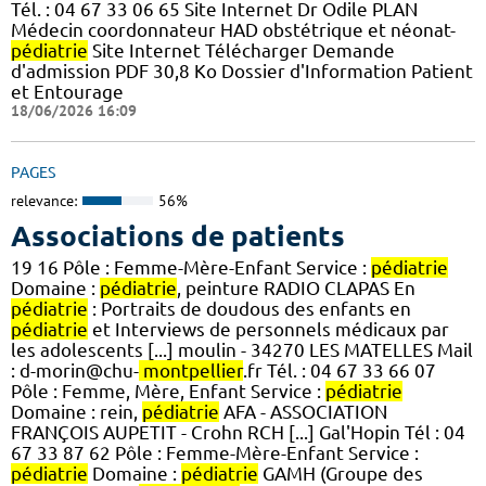
Tél. : 04 67 33 06 65 Site Internet Dr Odile PLAN
Médecin coordonnateur HAD obstétrique et néonat-
pédiatrie
Site Internet Télécharger Demande
d'admission PDF 30,8 Ko Dossier d'Information Patient
et Entourage
18/06/2026 16:09
PAGES
relevance:
56%
Associations de patients
19 16 Pôle : Femme-Mère-Enfant Service :
pédiatrie
Domaine :
pédiatrie
, peinture RADIO CLAPAS En
pédiatrie
: Portraits de doudous des enfants en
pédiatrie
et Interviews de personnels médicaux par
les adolescents [...] moulin - 34270 LES MATELLES Mail
: d-morin@chu-
montpellier
.fr Tél. : 04 67 33 66 07
Pôle : Femme, Mère, Enfant Service :
pédiatrie
Domaine : rein,
pédiatrie
AFA - ASSOCIATION
FRANÇOIS AUPETIT - Crohn RCH [...] Gal'Hopin Tél : 04
67 33 87 62 Pôle : Femme-Mère-Enfant Service :
pédiatrie
Domaine :
pédiatrie
GAMH (Groupe des