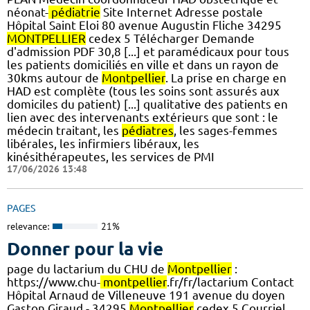
néonat-
pédiatrie
Site Internet Adresse postale
Hôpital Saint Eloi 80 avenue Augustin Fliche 34295
MONTPELLIER
cedex 5 Télécharger Demande
d'admission PDF 30,8 [...] et paramédicaux pour tous
les patients domiciliés en ville et dans un rayon de
30kms autour de
Montpellier
. La prise en charge en
HAD est complète (tous les soins sont assurés aux
domiciles du patient) [...] qualitative des patients en
lien avec des intervenants extérieurs que sont : le
médecin traitant, les
pédiatres
, les sages-femmes
libérales, les infirmiers libéraux, les
kinésithérapeutes, les services de PMI
17/06/2026 13:48
PAGES
relevance:
21%
Donner pour la vie
page du lactarium du CHU de
Montpellier
:
https://www.chu-
montpellier
.fr/fr/lactarium Contact
Hôpital Arnaud de Villeneuve 191 avenue du doyen
Gaston Giraud - 34295
Montpellier
cedex 5 Courriel