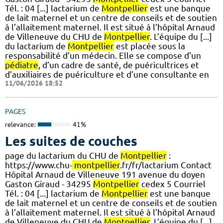
Tél. : 04 [...] lactarium de
Montpellier
est une banque
de lait maternel et un centre de conseils et de soutien
à l’allaitement maternel. Il est situé à l’hôpital Arnaud
de Villeneuve du CHU de
Montpellier
. L’équipe du [...]
du lactarium de
Montpellier
est placée sous la
responsabilité d’un médecin. Elle se compose d’un
pédiatre
, d’un cadre de santé, de puéricultrices et
d’auxiliaires de puériculture et d’une consultante en
11/06/2026 18:52
PAGES
relevance:
41%
Les suites de couches
page du lactarium du CHU de
Montpellier
:
https://www.chu-
montpellier
.fr/fr/lactarium Contact
Hôpital Arnaud de Villeneuve 191 avenue du doyen
Gaston Giraud - 34295
Montpellier
cedex 5 Courriel
Tél. : 04 [...] lactarium de
Montpellier
est une banque
de lait maternel et un centre de conseils et de soutien
à l’allaitement maternel. Il est situé à l’hôpital Arnaud
de Villeneuve du CHU de
Montpellier
. L’équipe du [...]