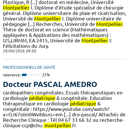
Plastique, R [...] doctorat en médecine, Université
Montpellier
I. Diplôme d’étude spécialisé de chirurgie
général. Diplôme universitaire de plaie et cicatrisation,
Université de
Montpellier
I. Diplôme universitaire de
pédagogie [...] Recherches, Université de
Montpellier
.
Thèse de doctorat en science (Mathématiques
appliquées & Applications des mathématiques) :
I2S,LIRMM, EA 2415, Université de
Montpellier
I:
Félicitations du Jury.
29/04/2026 09:50
PROFESSIONNELS DE SANTÉ
relevance:
25%
Docteur PASCAL AMEDRO
cardiopathies congénitales. Essais thérapeutiques en
cardiologie
pédiatrique
& congénitale. Education
thérapeutique en cardiologie
pédiatrique
&
congénitale : https://www.youtube.com/watch?
v=OJ67oIm0Wv8&sns=em [...] dro-pascal/ Attachés de
Recherche Clinique : Tél 04 67 33 66 32 ou recherche-
clinique-ccp@chu-
montpellier
.fr