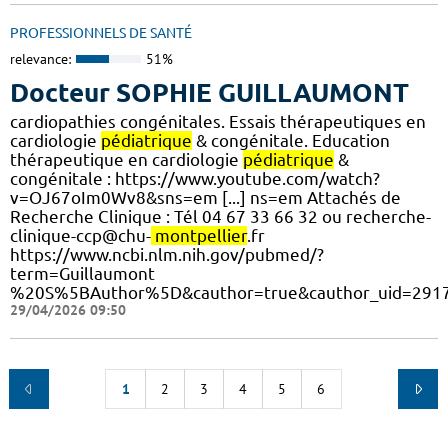
PROFESSIONNELS DE SANTÉ
relevance:
51%
Docteur SOPHIE GUILLAUMONT
cardiopathies congénitales. Essais thérapeutiques en
cardiologie
pédiatrique
& congénitale. Education
thérapeutique en cardiologie
pédiatrique
&
congénitale : https://www.youtube.com/watch?
v=OJ67oIm0Wv8&sns=em [...] ns=em Attachés de
Recherche Clinique : Tél 04 67 33 66 32 ou recherche-
clinique-ccp@chu-
montpellier
.fr
https://www.ncbi.nlm.nih.gov/pubmed/?
term=Guillaumont
%20S%5BAuthor%5D&cauthor=true&cauthor_uid=291
29/04/2026 09:50
1
2
3
4
5
6