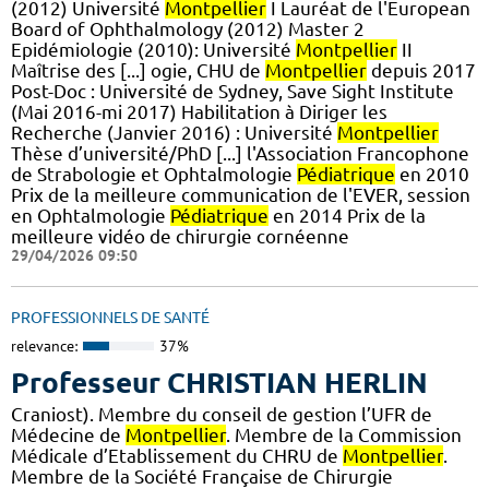
(2012) Université
Montpellier
I Lauréat de l'European
Board of Ophthalmology (2012) Master 2
Epidémiologie (2010): Université
Montpellier
II
Maîtrise des [...] ogie, CHU de
Montpellier
depuis 2017
Post-Doc : Université de Sydney, Save Sight Institute
(Mai 2016-mi 2017) Habilitation à Diriger les
Recherche (Janvier 2016) : Université
Montpellier
Thèse d’université/PhD [...] l'Association Francophone
de Strabologie et Ophtalmologie
Pédiatrique
en 2010
Prix de la meilleure communication de l'EVER, session
en Ophtalmologie
Pédiatrique
en 2014 Prix de la
meilleure vidéo de chirurgie cornéenne
29/04/2026 09:50
PROFESSIONNELS DE SANTÉ
relevance:
37%
Professeur CHRISTIAN HERLIN
Craniost). Membre du conseil de gestion l’UFR de
Médecine de
Montpellier
. Membre de la Commission
Médicale d’Etablissement du CHRU de
Montpellier
.
Membre de la Société Française de Chirurgie