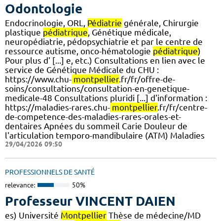
Odontologie
Endocrinologie, ORL,
Pédiatrie
générale, Chirurgie
plastique
pédiatrique
, Génétique médicale,
neuropédiatrie, pédopsychiatrie et par le centre de
ressource autisme, onco-hématologie
pédiatrique
)
Pour plus d' [...] e, etc.) Consultations en lien avec le
service de Génétique Médicale du CHU :
https://www.chu-
montpellier
.fr/fr/offre-de-
soins/consultations/consultation-en-genetique-
medicale-48 Consultations pluridi [...] d'information :
https://maladies-rares.chu-
montpellier
.fr/fr/centre-
de-competence-des-maladies-rares-orales-et-
dentaires Apnées du sommeil Carie Douleur de
l'articulation temporo-mandibulaire (ATM) Maladies
29/04/2026 09:50
PROFESSIONNELS DE SANTÉ
relevance:
50%
Professeur VINCENT DAIEN
es) Université
Montpellier
Thèse de médecine/MD