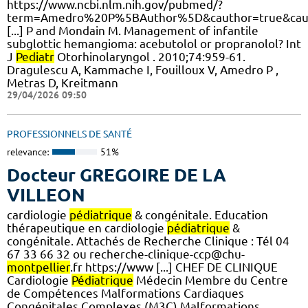
https://www.ncbi.nlm.nih.gov/pubmed/?
term=Amedro%20P%5BAuthor%5D&cauthor=true&cau
[...] P and Mondain M. Management of infantile
subglottic hemangioma: acebutolol or propranolol? Int
J
Pediatr
Otorhinolaryngol . 2010;74:959-61.
Dragulescu A, Kammache I, Fouilloux V, Amedro P ,
Metras D, Kreitmann
29/04/2026 09:50
PROFESSIONNELS DE SANTÉ
relevance:
51%
Docteur GREGOIRE DE LA
VILLEON
cardiologie
pédiatrique
& congénitale. Education
thérapeutique en cardiologie
pédiatrique
&
congénitale. Attachés de Recherche Clinique : Tél 04
67 33 66 32 ou recherche-clinique-ccp@chu-
montpellier
.fr https://www [...] CHEF DE CLINIQUE
Cardiologie
Pédiatrique
Médecin Membre du Centre
de Compétences Malformations Cardiaques
Congénitales Complexes (M3C) Malformations