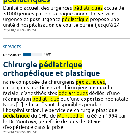
L'unité d'accueil des urgences
pédiatriques
accueille
31000 jeunes patients chaque année. Le service
urgence et post-urgence
pédiatrique
propose une
unité d'hospitalisation de courte durée (jusqu'à 24
29/04/2026 09:50
SERVICES
relevance:
46%
Chirurgie
pédiatrique
orthopédique et plastique
naire composée de chirurgiens
pédiatriques
,
chirurgiens plasticiens et chirurgiens de maxillo-
faciale, d'anesthésistes
pédiatriques
dédiés, d'une
réanimation
pédiatrique
et d'une expertise néonatale.
Nous [...] éducatif sont disponibles pendant
l’hospitalisation. Le service de chirurgie plastique
pédiatrique
du CHU de
Montpellier
, créé en 1994 par
le Dr Montoya, bénéficie de plus de 30 ans
d'expérience dans la prise
29/04/2026 09:50