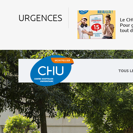
URGENCES
Le CHU
Pour g
tout 
TOUS L