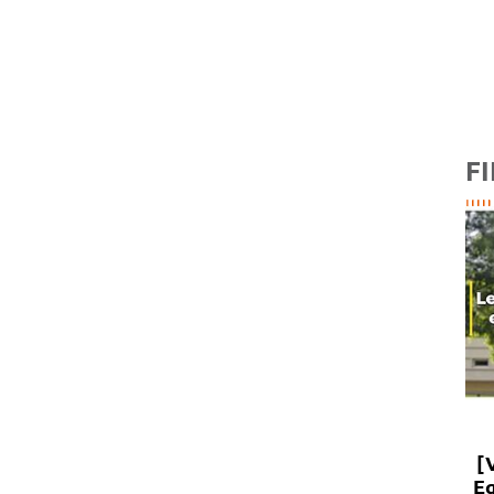
FI
[
Eq