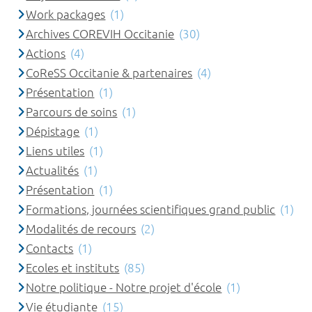
Work packages
(1)
Archives COREVIH Occitanie
(30)
Actions
(4)
CoReSS Occitanie & partenaires
(4)
Présentation
(1)
Parcours de soins
(1)
Dépistage
(1)
Liens utiles
(1)
Actualités
(1)
Présentation
(1)
Formations, journées scientifiques grand public
(1)
Modalités de recours
(2)
Contacts
(1)
Ecoles et instituts
(85)
Notre politique - Notre projet d'école
(1)
Vie étudiante
(15)