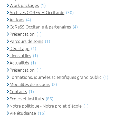
Work packages
(1)
Archives COREVIH Occitanie
(30)
Actions
(4)
CoReSS Occitanie & partenaires
(4)
Présentation
(1)
Parcours de soins
(1)
Dépistage
(1)
Liens utiles
(1)
Actualités
(1)
Présentation
(1)
Formations, journées scientifiques grand public
(1)
Modalités de recours
(2)
Contacts
(1)
Ecoles et instituts
(85)
Notre politique - Notre projet d'école
(1)
Vie étudiante
(15)