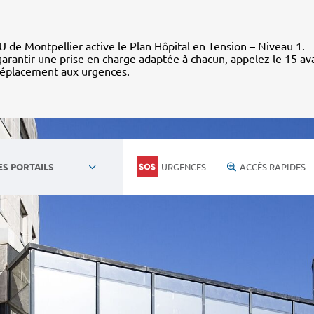
 de Montpellier active le Plan Hôpital en Tension – Niveau 1.
arantir une prise en charge adaptée à chacun, appelez le 15 av
déplacement aux urgences.
URGENCES
ACCÈS RAPIDES
ES PORTAILS