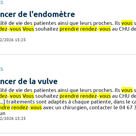
ES
ncer de l'endomètre
ité de vie des patientes ainsi que leurs proches. Ils
vous
s
dez
-
vous
Vous
souhaitez
prendre
rendez
-
vous
au CHU de 
2/2026 15:25
ES
ncer de la vulve
ité de vie des patientes ainsi que leurs proches. Ils
vous
s
dez
-
vous
Vous
souhaitez
prendre
rendez
-
vous
au CHU de 
[...] traitements sont adaptés à chaque patiente, dans le
ndre
rendez
-
vous
avec un chirurgien, contacter le 04 67 
 un
2/2026 15:25