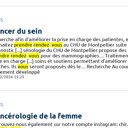
ES
ncer du sein
herche afin d'améliorer la prise en charge des patientes
haitez
prendre
rendez
-
vous
au CHU de Montpellier suite 
nostic [...] sénologie du CHU de Montpellier propose des 
ndre
rendez
-
vous
pour des mammographies… Traitements 
e en charge [...] soins et soutiens permettant d’améliorer 
hes. Ils
vous
seront proposés dès le… Recherche Au cours
tement développé
2/2026 15:25
ES
ncérologie de la femme
rouvez-nous également sur notre compte instagram: chir.