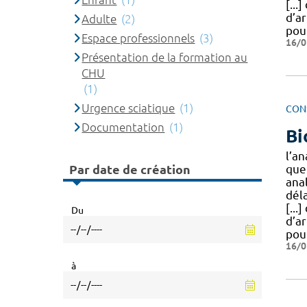
[...
d’a
Adulte
(2)
pou
Espace professionnels
(3)
16/0
Présentation de la formation au
CHU
(1)
Urgence sciatique
(1)
CON
Documentation
(1)
Bi
l’an
Par date de création
que
ana
dél
[...
Du
d’a
pou
16/0
à