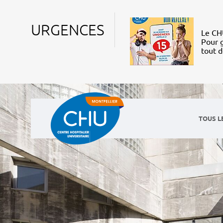
URGENCES
Le CHU
Pour g
tout 
TOUS L