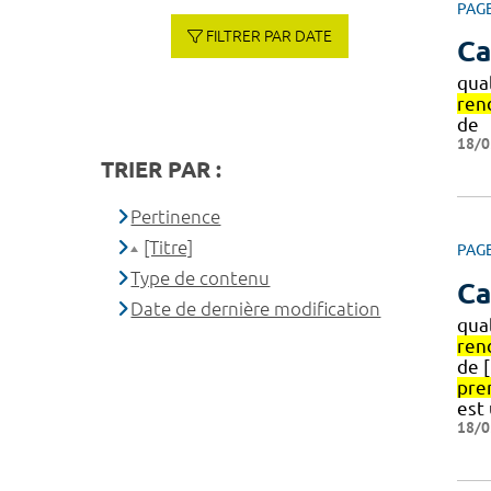
PAG
FILTRER PAR DATE
Ca
qual
ren
de
18/0
TRIER PAR :
Pertinence
[Titre]
PAG
Type de contenu
Ca
Date de dernière modification
qual
ren
de 
pre
est
18/0