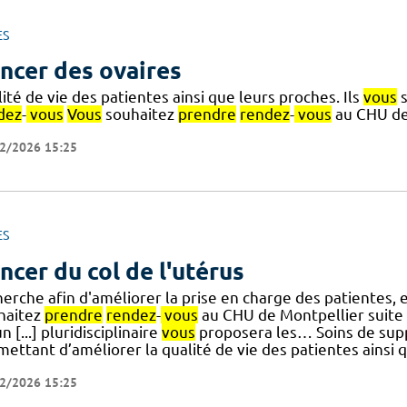
ES
ncer des ovaires
ité de vie des patientes ainsi que leurs proches. Ils
vous
s
dez
-
vous
Vous
souhaitez
prendre
rendez
-
vous
au CHU de 
2/2026 15:25
ES
ncer du col de l'utérus
herche afin d'améliorer la prise en charge des patientes
haitez
prendre
rendez
-
vous
au CHU de Montpellier suite à
n [...] pluridisciplinaire
vous
proposera les… Soins de supp
ettant d’améliorer la qualité de vie des patientes ainsi q
2/2026 15:25