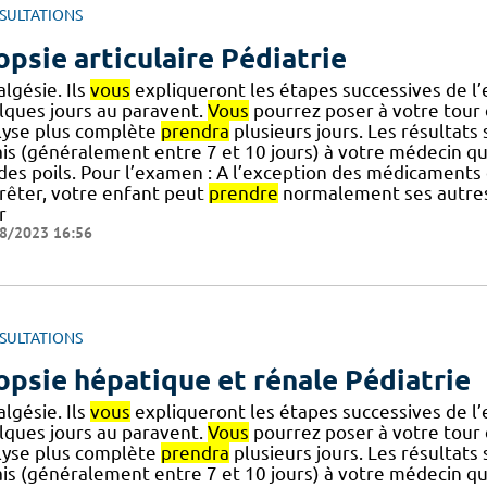
SULTATIONS
opsie articulaire Pédiatrie
algésie. Ils
vous
expliqueront les étapes successives de 
lques jours au paravent.
Vous
pourrez poser à votre tour 
lyse plus complète
prendra
plusieurs jours. Les résultats
ais (généralement entre 7 et 10 jours) à votre médecin qu
] des poils. Pour l’examen : A l’exception des médicaments
rrêter, votre enfant peut
prendre
normalement ses autres 
r
8/2023 16:56
SULTATIONS
opsie hépatique et rénale Pédiatrie
algésie. Ils
vous
expliqueront les étapes successives de 
lques jours au paravent.
Vous
pourrez poser à votre tour 
lyse plus complète
prendra
plusieurs jours. Les résultats
ais (généralement entre 7 et 10 jours) à votre médecin qu