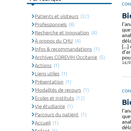
CON
Bi
Patients et visiteurs
(32)
l’an
Professionnels
(8)
que
Recherche et innovation
(4)
ana
dél
À propos du CHU
(4)
[...
Infos & recommandations
(1)
d’a
Archives COREVIH Occitanie
(5)
pou
16/0
Actions
(1)
Liens utiles
(1)
Présentation
(1)
Modalités de recours
(1)
CON
Ecoles et instituts
(12)
Bi
Vie étudiante
(1)
l’an
Parcours du patient
(1)
que
ana
Accueil
(1)
dél
Enfant
(1)