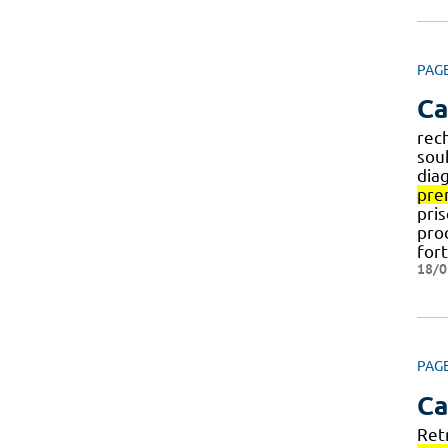
PAG
Ca
rec
sou
diag
pre
pris
proc
for
18/0
PAG
Ca
Ret