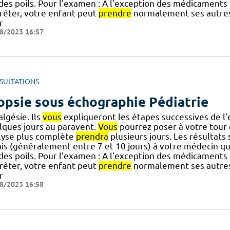
] des poils. Pour l’examen : A l’exception des médicaments
rrêter, votre enfant peut
prendre
normalement ses autres 
r
8/2023 16:57
SULTATIONS
opsie sous échographie Pédiatrie
algésie. Ils
vous
expliqueront les étapes successives de 
lques jours au paravent.
Vous
pourrez poser à votre tour 
lyse plus complète
prendra
plusieurs jours. Les résultats
ais (généralement entre 7 et 10 jours) à votre médecin qu
] des poils. Pour l’examen : A l’exception des médicaments
rrêter, votre enfant peut
prendre
normalement ses autres 
r
8/2023 16:58