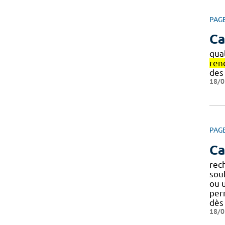
PAG
Ca
qual
ren
des
18/0
PAG
Ca
rec
sou
ou u
perm
dès
18/0