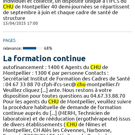
individuel et collectif, un dispositif unique à l’IFCS du
CHU
de Montpellier 40 demi-journées se répartissent
de septembre à juin et chaque cadre de santé de
structure
15/04/2025 17:00
PAGES
relevance:
68%
La formation continue
autofinancement : 1400 € Agents du
CHU
de
Montpellier : 1300 € par personne Contacts :
Secrétariat Institut de Formation des Cadres de Santé
: 04 67 33 88 70 cfph-ifcs-sec@
chu
-montpellier.fr
Veuillez cliquez [...] ante. Nous restons à votre
disposition pour toutes questions au 04.67.33.88.70
Pour les agents du
CHU
de Montpellier, veuillez suivre
la procédure habituelle de demande de formation
continue auprès du [...] (MERM, Technicien de
laboratoire) et de rééducation (ergothérapeute) issus
de divers établissements (
CHU
de Nîmes et
Montpellier, CH Alès les Cévennes, Narbonne,