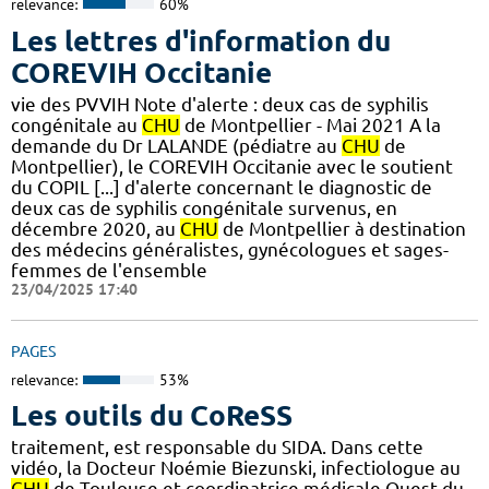
relevance:
60%
Les lettres d'information du
COREVIH Occitanie
vie des PVVIH Note d'alerte : deux cas de syphilis
congénitale au
CHU
de Montpellier - Mai 2021 A la
demande du Dr LALANDE (pédiatre au
CHU
de
Montpellier), le COREVIH Occitanie avec le soutient
du COPIL [...] d'alerte concernant le diagnostic de
deux cas de syphilis congénitale survenus, en
décembre 2020, au
CHU
de Montpellier à destination
des médecins généralistes, gynécologues et sages-
femmes de l'ensemble
23/04/2025 17:40
PAGES
relevance:
53%
Les outils du CoReSS
traitement, est responsable du SIDA. Dans cette
vidéo, la Docteur Noémie Biezunski, infectiologue au
CHU
de Toulouse et coordinatrice médicale Ouest du