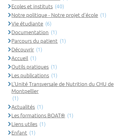
Ecoles et instituts
(40)
Notre politique - Notre projet d'école
(1)
Vie étudiante
(6)
Documentation
(1)
Parcours du patient
(1)
Découvrir
(1)
Accueil
(1)
Outils pratiques
(1)
Les publications
(1)
L'Unité Transversale de Nutrition du CHU de
Montpellier
(1)
Actualités
(1)
Les formations BOAT®
(1)
Liens utiles
(1)
Enfant
(1)