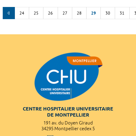
24
25
26
27
28
29
30
31
CENTRE HOSPITALIER UNIVERSITAIRE
DE MONTPELLIER
191 av. du Doyen Giraud
34295 Montpellier cedex 5