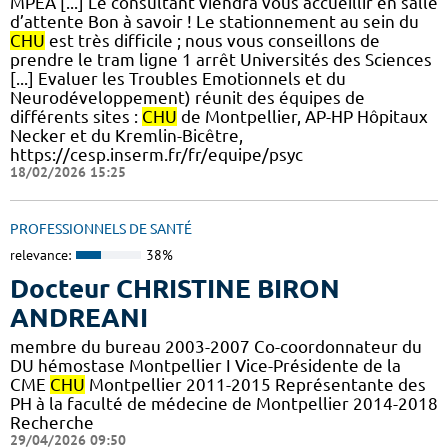
MPEA [...] Le consultant viendra vous accueillir en salle
d’attente Bon à savoir ! Le stationnement au sein du
CHU
est très difficile ; nous vous conseillons de
prendre le tram ligne 1 arrêt Universités des Sciences
[...] Evaluer les Troubles Emotionnels et du
Neurodéveloppement) réunit des équipes de
différents sites :
CHU
de Montpellier, AP-HP Hôpitaux
Necker et du Kremlin-Bicêtre,
https://cesp.inserm.fr/fr/equipe/psyc
18/02/2026 15:25
PROFESSIONNELS DE SANTÉ
relevance:
38%
Docteur CHRISTINE BIRON
ANDREANI
membre du bureau 2003-2007 Co-coordonnateur du
DU hémostase Montpellier I Vice-Présidente de la
CME
CHU
Montpellier 2011-2015 Représentante des
PH à la faculté de médecine de Montpellier 2014-2018
Recherche
29/04/2026 09:50