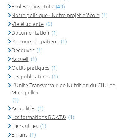
Ecoles et instituts
(40)
Notre politique - Notre projet d'école
(1)
Vie étudiante
(6)
Documentation
(1)
Parcours du patient
(1)
Découvrir
(1)
Accueil
(1)
Outils pratiques
(1)
Les publications
(1)
L'Unité Transversale de Nutrition du CHU de
Montpellier
(1)
Actualités
(1)
Les formations BOAT®
(1)
Liens utiles
(1)
Enfant
(1)