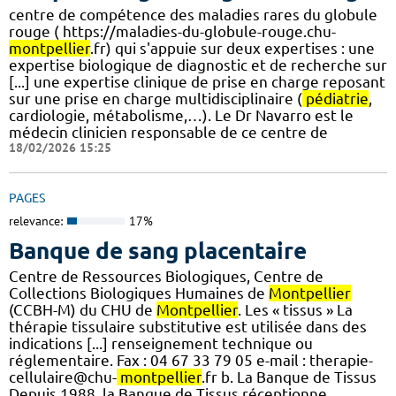
centre de compétence des maladies rares du globule
rouge ( https://maladies-du-globule-rouge.chu-
montpellier
.fr) qui s'appuie sur deux expertises : une
expertise biologique de diagnostic et de recherche sur
[...] une expertise clinique de prise en charge reposant
sur une prise en charge multidisciplinaire (
pédiatrie
,
cardiologie, métabolisme,…). Le Dr Navarro est le
médecin clinicien responsable de ce centre de
18/02/2026 15:25
PAGES
relevance:
17%
Banque de sang placentaire
Centre de Ressources Biologiques, Centre de
Collections Biologiques Humaines de
Montpellier
(CCBH-M) du CHU de
Montpellier
. Les « tissus » La
thérapie tissulaire substitutive est utilisée dans des
indications [...] renseignement technique ou
réglementaire. Fax : 04 67 33 79 05 e-mail : therapie-
cellulaire@chu-
montpellier
.fr b. La Banque de Tissus
Depuis 1988, la Banque de Tissus réceptionne,