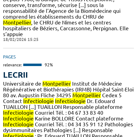
conserve, transforme, sécurise [...] sous la
responsabilité de l’Agence de la Biomédecine qui
comprend les établissements du CHRU de
Montpellier
, le CHRU de Nîmes et les centres
hospitaliers de Béziers, Carcassonne, Perpignan. Elle
s’appuie
18/02/2026 15:25
PAGES
relevance:
92%
LECRII
Universitaire de
Montpellier
Institut de Médecine
Régénérative et Biothérapies (IRMB) Hôpital Saint-Eloi
80 av. Augustin Fliche 34295
Montpellier
Cedex 5
Contact
Infectiologie
Infectiologie
Dr. Edouard
TUAILLON [...] TUAILLON Responsable plateforme
Infectiologie
Courriel Tél. : 04 67 33 83 40
Infectiologie
Karine BOLLORE Contact plateforme
Infectiologie
Courriel Tél. : 04 34 35 91 12 Pathologies
dysimmunitaires Pathologies [...] Responsable
Infectiologie
: Pr. Edouard TUAILLON Responsable