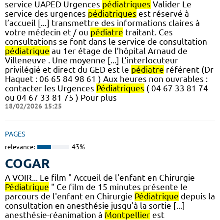
service UAPED Urgences
pédiatriques
Valider Le
service des urgences
pédiatriques
est réservé à
l’accueil [...] transmettre des informations claires à
votre médecin et / ou
pédiatre
traitant. Ces
consultations se font dans le service de consultation
pédiatrique
au 1er étage de l’hôpital Arnaud de
Villeneuve . Une moyenne [...] L’interlocuteur
privilégié et direct du GED est le
pédiatre
référent (Dr
Haquet : 06 65 84 98 61 ) Aux heures non ouvrables :
contacter les Urgences
Pédiatriques
( 04 67 33 81 74
ou 04 67 33 81 75 ) Pour plus
18/02/2026 15:25
PAGES
relevance:
43%
COGAR
A VOIR... Le film " Accueil de l'enfant en Chirurgie
Pédiatrique
" Ce film de 15 minutes présente le
parcours de l'enfant en Chirurgie
Pédiatrique
depuis la
consultation en anesthésie jusqu'à la sortie [...]
anesthésie-réanimation à
Montpellier
est