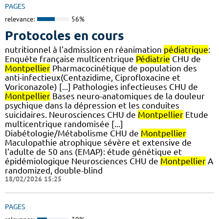
PAGES
relevance:
56%
Protocoles en cours
nutritionnel à l'admission en réanimation
pédiatrique
:
Enquête française multicentrique
Pédiatrie
CHU de
Montpellier
Pharmacocinétique de population des
anti-infectieux(Centazidime, Ciprofloxacine et
Voriconazole) [...] Pathologies infectieuses CHU de
Montpellier
Bases neuro-anatomiques de la douleur
psychique dans la dépression et les conduites
suicidaires. Neurosciences CHU de
Montpellier
Etude
multicentrique randomisée [...]
Diabétologie/Métabolisme CHU de
Montpellier
Maculopathie atrophique sévère et extensive de
l'adulte de 50 ans (EMAP): étude génétique et
épidémiologique Neurosciences CHU de
Montpellier
A
randomized, double-blind
18/02/2026 15:25
PAGES