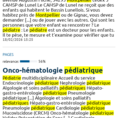
CAMSP de Lunel Le CAMSP de Lunel ne reçoit que des
enfants qui habitent le Bassin Lunellois. Si vous
habitez près de
Montpellier
ou de Gignac, vous devez
demander [...] ou de jouer avec les autres. Qui sont les
personnes que votre enfant va rencontrer ? Le
pédiatre
: Le
pédiatre
est un docteur pour les enfants.
Il te pèse, te mesure et t’examine pour vérifier que tu
18/02/2026 15:25
PAGES
relevance:
56%
Onco-hématologie
pédiatrique
Pédiatrie
multidisciplinaire Accueil du service
Endocrinologie
pédiatrique
Nephrologie
pédiatrique
Algologie et soins palliatifs
pédiatriques
Hépato-
gastro-entérologie
pédiatrique
Pneumologie
pédiatrique [...] Algologie et soins palliatifs
pédiatriques
Hépato-gastro-entérologie
pédiatrique
Pneumologie
pédiatrique
Cardiologie
pédiatrique
Mucoviscidose (CRCM) Onco-hématologie
pédiatrique
Valider Présentation de l'onc [...] Cardiologie