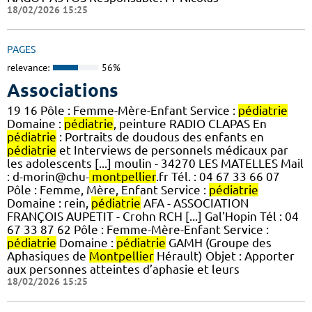
18/02/2026 15:25
PAGES
relevance:
56%
Associations
19 16 Pôle : Femme-Mère-Enfant Service :
pédiatrie
Domaine :
pédiatrie
, peinture RADIO CLAPAS En
pédiatrie
: Portraits de doudous des enfants en
pédiatrie
et Interviews de personnels médicaux par
les adolescents [...] moulin - 34270 LES MATELLES Mail
: d-morin@chu-
montpellier
.fr Tél. : 04 67 33 66 07
Pôle : Femme, Mère, Enfant Service :
pédiatrie
Domaine : rein,
pédiatrie
AFA - ASSOCIATION
FRANÇOIS AUPETIT - Crohn RCH [...] Gal'Hopin Tél : 04
67 33 87 62 Pôle : Femme-Mère-Enfant Service :
pédiatrie
Domaine :
pédiatrie
GAMH (Groupe des
Aphasiques de
Montpellier
Hérault) Objet : Apporter
aux personnes atteintes d’aphasie et leurs
18/02/2026 15:25