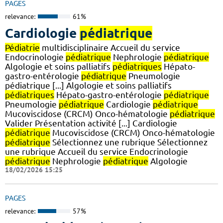
PAGES
relevance:
61%
Cardiologie
pédiatrique
Pédiatrie
multidisciplinaire Accueil du service
Endocrinologie
pédiatrique
Nephrologie
pédiatrique
Algologie et soins palliatifs
pédiatriques
Hépato-
gastro-entérologie
pédiatrique
Pneumologie
pédiatrique [...] Algologie et soins palliatifs
pédiatriques
Hépato-gastro-entérologie
pédiatrique
Pneumologie
pédiatrique
Cardiologie
pédiatrique
Mucoviscidose (CRCM) Onco-hématologie
pédiatrique
Valider Présentation activité [...] Cardiologie
pédiatrique
Mucoviscidose (CRCM) Onco-hématologie
pédiatrique
Sélectionnez une rubrique Sélectionnez
une rubrique Accueil du service Endocrinologie
pédiatrique
Nephrologie
pédiatrique
Algologie
18/02/2026 15:25
PAGES
relevance:
57%