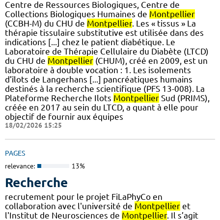
Centre de Ressources Biologiques, Centre de
Collections Biologiques Humaines de
Montpellier
(CCBH-M) du CHU de
Montpellier
. Les « tissus » La
thérapie tissulaire substitutive est utilisée dans des
indications [...] chez le patient diabétique. Le
Laboratoire de Thérapie Cellulaire du Diabète (LTCD)
du CHU de
Montpellier
(CHUM), créé en 2009, est un
laboratoire à double vocation : 1. Les isolements
d’îlots de Langerhans [...] pancréatiques humains
destinés à la recherche scientifique (PFS 13-008). La
Plateforme Recherche Ilots
Montpellier
Sud (PRIMS),
créée en 2017 au sein du LTCD, a quant à elle pour
objectif de fournir aux équipes
18/02/2026 15:25
PAGES
relevance:
13%
Recherche
recrutement pour le projet FiLaPhyCo en
collaboration avec l'université de
Montpellier
et
l'Institut de Neurosciences de
Montpellier
. Il s’agit