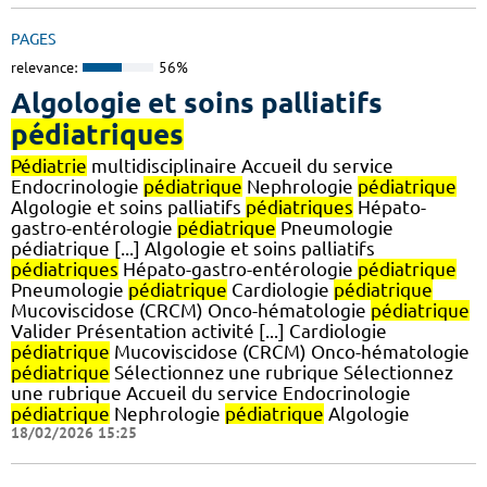
PAGES
relevance:
56%
Algologie et soins palliatifs
pédiatriques
Pédiatrie
multidisciplinaire Accueil du service
Endocrinologie
pédiatrique
Nephrologie
pédiatrique
Algologie et soins palliatifs
pédiatriques
Hépato-
gastro-entérologie
pédiatrique
Pneumologie
pédiatrique [...] Algologie et soins palliatifs
pédiatriques
Hépato-gastro-entérologie
pédiatrique
Pneumologie
pédiatrique
Cardiologie
pédiatrique
Mucoviscidose (CRCM) Onco-hématologie
pédiatrique
Valider Présentation activité [...] Cardiologie
pédiatrique
Mucoviscidose (CRCM) Onco-hématologie
pédiatrique
Sélectionnez une rubrique Sélectionnez
une rubrique Accueil du service Endocrinologie
pédiatrique
Nephrologie
pédiatrique
Algologie
18/02/2026 15:25