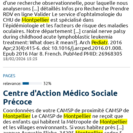
d’une recherche observationnelle, pour laquelle nous
analyserons [...] détaillés Infos pro Recherche Prendre
RDV en ligne Valider Le service d'ophtalmologie du
CHU de
Montpellier
est spécialisé dans
l'épidémiologie et les facteurs de risque des maladies
oculaires. Notre département [...] cranial nerve palsy
during childhood acute lymphoblastic leukemia
treatment: What does it mean?]. Arch
Pediatr
. 2016
Apr;23(4):415-6. doi: 10.1016/j.arcped.2016.01.008.
Epub 2016 Mar 8. French. PubMed PMID: 26968305
18/02/2026 15:25
PAGES
relevance:
32%
Centre d'Action Médico Sociale
Précoce
Coordonnées de votre CAMSP de proximité CAMSP de
Montpellier
Le CAMSP de
Montpellier
ne reçoit que
des enfants qui habitent la Métropole de
Montpellier
et les villages environnants. Si vous habitez près [...]
avenue Augustin Fliche, 34295
Montpellier
cedex 5