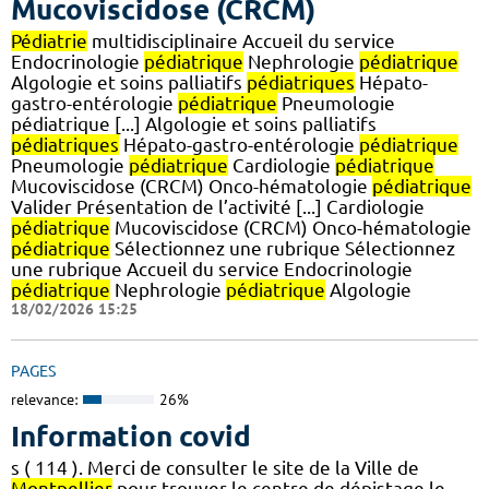
Mucoviscidose (CRCM)
Pédiatrie
multidisciplinaire Accueil du service
Endocrinologie
pédiatrique
Nephrologie
pédiatrique
Algologie et soins palliatifs
pédiatriques
Hépato-
gastro-entérologie
pédiatrique
Pneumologie
pédiatrique [...] Algologie et soins palliatifs
pédiatriques
Hépato-gastro-entérologie
pédiatrique
Pneumologie
pédiatrique
Cardiologie
pédiatrique
Mucoviscidose (CRCM) Onco-hématologie
pédiatrique
Valider Présentation de l’activité [...] Cardiologie
pédiatrique
Mucoviscidose (CRCM) Onco-hématologie
pédiatrique
Sélectionnez une rubrique Sélectionnez
une rubrique Accueil du service Endocrinologie
pédiatrique
Nephrologie
pédiatrique
Algologie
18/02/2026 15:25
PAGES
relevance:
26%
Information covid
s ( 114 ). Merci de consulter le site de la Ville de
Montpellier
pour trouver le centre de dépistage le