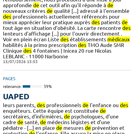
approfondie
de
cet outil afin qu'il réponde à
de
nouveaux critères
de
qualité [...] adressé à l'ensemble
des
professionnels actuellement référencés pour
mieux apprécier leur pratique auprès
des
patients
de
tout âge en situation d'obésité. La carte rencontre
des
lenteurs d'affichage [...] pour l'ouvrir directement .
Voir en plein écran Liste
des
établissements
médicaux
habilités à la primo prescription
des
TMO Aude SMR
Clinique
des
4 fontaines | Inicea 20 rue Nicolas
LEBLANC - 11000 Narbonne
15/07/2026 15:53
PAGES
relevance:
39%
UAPED
leurs parents,
des
professionnels
de
l’enfance ou
des
enquêteurs. Cette équipe est constituée
de
secrétaires, d’infirmières,
de
psychologues, d’une
cadre
de
santé,
de
médecins légistes et d’une
pédiatre - [...] en place
de
mesures
de
prévention et
protection
de
l’enfance. Elle assure la mise en place