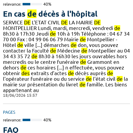
relevance:
40%
En cas
de
décès à l'hôpital
SERVICE
DE
L’ETAT CIVIL
DE
LA MAIRIE
DE
MONTPELLIER Lundi, mardi, mercredi, vendredi
de
8h30 à 17h30 Jeudi
de
10h à 19h Téléphone : 04 67 34
70 00 Fax : 04 99 06 06 79 Mairie
de
Montpellier -
Hôtel
de
ville [...] démarches
de
don, vous pouvez
contacter la Faculté
de
Médecine
de
Montpellier au 04
34 43 35 72
de
8h30 à 16h30 les jours ouvrables hors
mercredis ou le centre funéraire
de
Grammont en
dehors
de
ces horaires [...] n effectuée, vous pouvez
obtenir
des
extraits d’actes
de
décès auprès
de
l’opérateur funéraire ou du service
de
l’état civil
de
la
mairie sur présentation du livret
de
famille. Les biens
appartenant au
18/06/2026 15:57
PAGES
relevance:
40%
FAQ