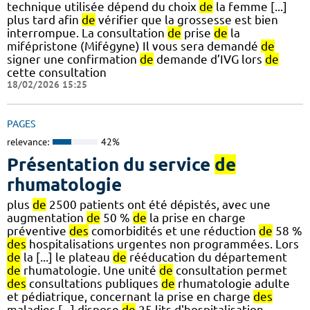
technique utilisée dépend du choix
de
la femme [...]
plus tard afin
de
vérifier que la grossesse est bien
interrompue. La consultation
de
prise
de
la
mifépristone (Mifégyne) Il vous sera demandé
de
signer une confirmation
de
demande d’IVG lors
de
cette consultation
18/02/2026 15:25
PAGES
relevance:
42%
Présentation du service
de
rhumatologie
plus
de
2500 patients ont été dépistés, avec une
augmentation
de
50 %
de
la prise en charge
préventive
des
comorbidités et une réduction
de
58 %
des
hospitalisations urgentes non programmées. Lors
de
la [...] le plateau
de
rééducation du département
de
rhumatologie. Une unité
de
consultation permet
des
consultations publiques
de
rhumatologie adulte
et pédiatrique, concernant la prise en charge
des
maladies [...] dispose
de
25 lits d'hospitalisation