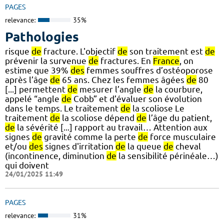
PAGES
relevance:
35%
Pathologies
risque
de
fracture. L'objectif
de
son traitement est
de
prévenir la survenue
de
fractures. En
France
, on
estime que 39%
des
femmes souffres d’ostéoporose
après l’âge
de
65 ans. Chez les femmes âgées
de
80
[...] permettent
de
mesurer l’angle
de
la courbure,
appelé “angle
de
Cobb” et d’évaluer son évolution
dans le temps. Le traitement
de
la scoliose Le
traitement
de
la scoliose dépend
de
l’âge du patient,
de
la sévérité [...] rapport au travail… Attention aux
signes
de
gravité comme la perte
de
force musculaire
et/ou
des
signes d'irritation
de
la queue
de
cheval
(incontinence, diminution
de
la sensibilité périnéale…)
qui doivent
24/01/2025 11:49
PAGES
relevance:
31%