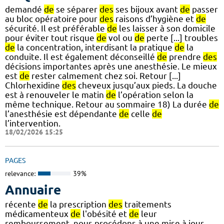
demandé
de
se séparer
des
ses bijoux avant
de
passer
au bloc opératoire pour
des
raisons d’hygiène et
de
sécurité. Il est préférable
de
les laisser à son domicile
pour éviter tout risque
de
vol ou
de
perte [...] troubles
de
la concentration, interdisant la pratique
de
la
conduite. Il est également déconseillé
de
prendre
des
décisions importantes après une anesthésie. Le mieux
est
de
rester calmement chez soi. Retour [...]
Chlorhexidine
des
cheveux jusqu’aux pieds. La douche
est à renouveler le matin
de
l’opération selon la
même technique. Retour au sommaire 18) La durée
de
l’anesthésie est dépendante
de
celle
de
l’intervention.
18/02/2026 15:25
PAGES
relevance:
39%
Annuaire
récente
de
la prescription
des
traitements
médicamenteux
de
l'obésité et
de
leur
remboursement, nous procédons à une mise à jour