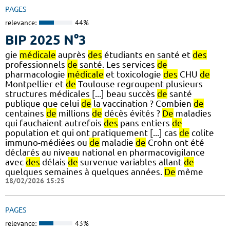
PAGES
relevance:
44%
BIP 2025 N°3
gie
médicale
auprès
des
étudiants en santé et
des
professionnels
de
santé. Les services
de
pharmacologie
médicale
et toxicologie
des
CHU
de
Montpellier et
de
Toulouse regroupent plusieurs
structures médicales [...] beau succès
de
santé
publique que celui
de
la vaccination ? Combien
de
centaines
de
millions
de
décès évités ?
De
maladies
qui fauchaient autrefois
des
pans entiers
de
population et qui ont pratiquement [...] cas
de
colite
immuno-médiées ou
de
maladie
de
Crohn ont été
déclarés au niveau national en pharmacovigilance
avec
des
délais
de
survenue variables allant
de
quelques semaines à quelques années.
De
même
18/02/2026 15:25
PAGES
relevance:
43%