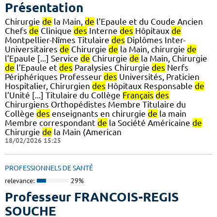
Présentation
Chirurgie
de
la Main,
de
l’Epaule et du Coude Ancien
Chefs
de
Clinique
des
Interne
des
Hôpitaux
de
Montpellier-Nîmes Titulaire
des
Diplômes Inter-
Universitaires
de
Chirurgie
de
la Main, chirurgie
de
l’Epaule [...] Service
de
Chirurgie
de
la Main, Chirurgie
de
l’Epaule et
des
Paralysies Chirurgie
des
Nerfs
Périphériques Professeur
des
Universités, Praticien
Hospitalier, Chirurgien
des
Hôpitaux Responsable
de
l’Unité [...] Titulaire du Collège
Français
des
Chirurgiens Orthopédistes Membre Titulaire du
Collège
des
enseignants en chirurgie
de
la main
Membre correspondant
de
la Société Américaine
de
Chirurgie
de
la Main (American
18/02/2026 15:25
PROFESSIONNELS DE SANTÉ
relevance:
29%
Professeur FRANCOIS-REGIS
SOUCHE