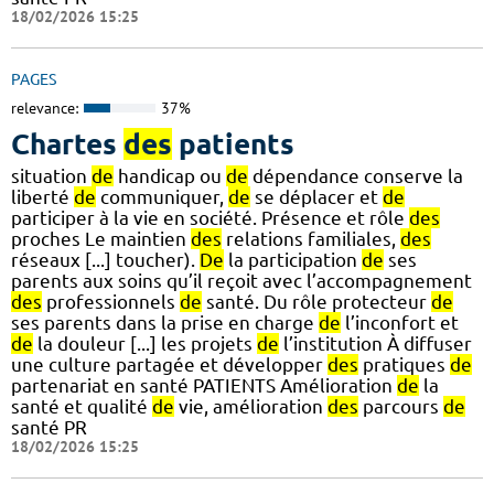
18/02/2026 15:25
PAGES
relevance:
37%
Chartes
des
patients
situation
de
handicap ou
de
dépendance conserve la
liberté
de
communiquer,
de
se déplacer et
de
participer à la vie en société. Présence et rôle
des
proches Le maintien
des
relations familiales,
des
réseaux [...] toucher).
De
la participation
de
ses
parents aux soins qu’il reçoit avec l’accompagnement
des
professionnels
de
santé. Du rôle protecteur
de
ses parents dans la prise en charge
de
l’inconfort et
de
la douleur [...] les projets
de
l’institution À diffuser
une culture partagée et développer
des
pratiques
de
partenariat en santé PATIENTS Amélioration
de
la
santé et qualité
de
vie, amélioration
des
parcours
de
santé PR
18/02/2026 15:25