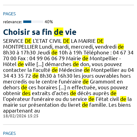
PAGES
relevance:
40%
Choisir sa fin
de
vie
SERVICE
DE
L’ETAT CIVIL
DE
LA MAIRIE
DE
MONTPELLIER Lundi, mardi, mercredi, vendredi
de
8h30 à 17h30 Jeudi
de
10h à 19h Téléphone : 04 67 34
70 00 Fax : 04 99 06 06 79 Mairie
de
Montpellier -
Hôtel
de
ville [...] démarches
de
don, vous pouvez
contacter la Faculté
de
Médecine
de
Montpellier au 04
34 43 35 72
de
8h30 à 16h30 les jours ouvrables hors
mercredis ou le centre funéraire
de
Grammont en
dehors
de
ces horaires [...] n effectuée, vous pouvez
obtenir
des
extraits d’actes
de
décès auprès
de
l’opérateur funéraire ou du service
de
l’état civil
de
la
mairie sur présentation du livret
de
famille. Les biens
appartenant au
18/02/2026 15:25
PAGES