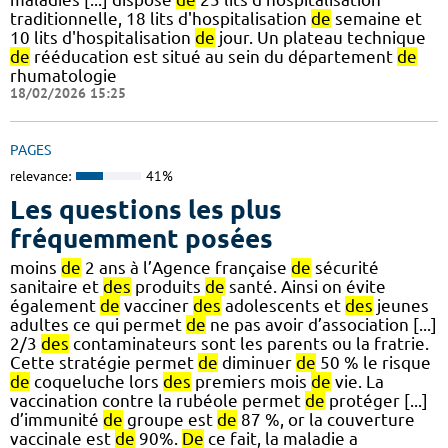
traditionnelle, 18 lits d'hospitalisation
de
semaine et
10 lits d'hospitalisation
de
jour. Un plateau technique
de
rééducation est situé au sein du département
de
rhumatologie
18/02/2026 15:25
PAGES
relevance:
41%
Les questions les plus
fréquemment posées
moins
de
2 ans à l’Agence française
de
sécurité
sanitaire et
des
produits
de
santé. Ainsi on évite
également
de
vacciner
des
adolescents et
des
jeunes
adultes ce qui permet
de
ne pas avoir d’association [...]
2/3
des
contaminateurs sont les parents ou la fratrie.
Cette stratégie permet
de
diminuer
de
50 % le risque
de
coqueluche lors
des
premiers mois
de
vie. La
vaccination contre la rubéole permet
de
protéger [...]
d’immunité
de
groupe est
de
87 %, or la couverture
vaccinale est
de
90%.
De
ce fait, la maladie a