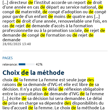
[...] directeur
de
l'institut accorde un report
de
droit
d'une année en cas
de
départ au service national,
de
congé
de
maternité,
de
congé d'adoption ou
de
congé
pour garde d'un enfant
de
moins
de
quatre ans [...]
report
de
droit d'une année, renouvelable une fois, en
cas
de
rejet
de
demande d'accès à la formation
professionnelle ou à la promotion sociale,
de
rejet
de
demande
de
congé
de
formation ou
de
rejet
de
demande
28/05/2025 13:40
PAGES
relevance:
42%
Choix
de
la méthode
choix
de
la femme La femme est seule juge
des
raisons
de
sa demande d’IVG et elle est libre
de
sa
décision. Il n’y a plus
de
délai
de
réflexion obligatoire
entre la consultation
de
demande d’IVG
de
la femme
[...] écrite
de
sa décision lui sera demandée. Le délai
de
prise en charge va dépendre
des
disponibilités du
lieu d’accueil
de
la femme. Le choix
de
la méthode La