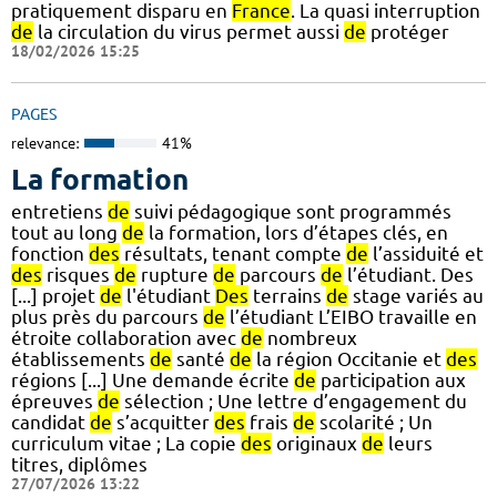
pratiquement disparu en
France
. La quasi interruption
de
la circulation du virus permet aussi
de
protéger
18/02/2026 15:25
PAGES
relevance:
41%
La formation
entretiens
de
suivi pédagogique sont programmés
tout au long
de
la formation, lors d’étapes clés, en
fonction
des
résultats, tenant compte
de
l’assiduité et
des
risques
de
rupture
de
parcours
de
l’étudiant. Des
[...] projet
de
l'étudiant
Des
terrains
de
stage variés au
plus près du parcours
de
l’étudiant L’EIBO travaille en
étroite collaboration avec
de
nombreux
établissements
de
santé
de
la région Occitanie et
des
régions [...] Une demande écrite
de
participation aux
épreuves
de
sélection ; Une lettre d’engagement du
candidat
de
s’acquitter
des
frais
de
scolarité ; Un
curriculum vitae ; La copie
des
originaux
de
leurs
titres, diplômes
27/07/2026 13:22