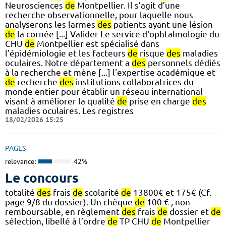
Neurosciences
de
Montpellier. Il s’agit d’une
recherche observationnelle, pour laquelle nous
analyserons les larmes
des
patients ayant une lésion
de
la cornée [...] Valider Le service d'ophtalmologie du
CHU
de
Montpellier est spécialisé dans
l'épidémiologie et les facteurs
de
risque
des
maladies
oculaires. Notre département a
des
personnels dédiés
à la recherche et mène [...] l'expertise académique et
de
recherche
des
institutions collaboratrices du
monde entier pour établir un réseau international
visant à améliorer la qualité
de
prise en charge
des
maladies oculaires. Les registres
18/02/2026 15:25
PAGES
relevance:
42%
Le concours
totalité
des
frais
de
scolarité
de
13800€ et 175€ (Cf.
page 9/8 du dossier). Un chèque
de
100 € , non
remboursable, en règlement
des
frais
de
dossier et
de
sélection, libellé à l’ordre
de
TP CHU
de
Montpellier