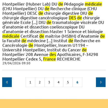
Montpellier (Hubner Lab) DU
de
Pédagogie
médicale
(CHU Montpellier) DU
de
Recherche clinique (CHU
Montpellier) DESC
de
chirurgie digestive DIU
de
chirurgie digestive cancérologique
DES
de
chirurgie
générale Ecole [...] DIU
de
traumatologie viscérale DU
d’anatomie et dissection coelioscopique DU
d’anatomie et dissection Master 1 Science et biologie
médicale
Certificat
de
maitrise (MSBM) d’Anatomie
de
la Faculté
de
médecine [...] Institut
de
Recherche en
Cancérologie
de
Montpellier, Inserm U1194 –
Université Montpellier, Institut du Cancer
de
Montpellier 208 Avenue
des
Apothicaires, F-34298
Montpellier Cedex 5,
France
RECHERCHE
29/04/2026 09:50
1
2
3
4
5
6