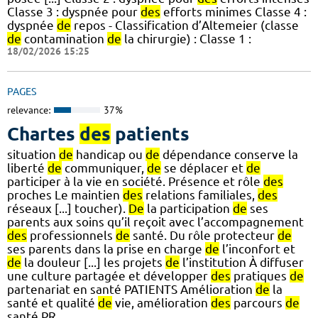
Classe 3 : dyspnée pour
des
efforts minimes Classe 4 :
dyspnée
de
repos - Classification d’Altemeier (classe
de
contamination
de
la chirurgie) : Classe 1 :
18/02/2026 15:25
PAGES
relevance:
37%
Chartes
des
patients
situation
de
handicap ou
de
dépendance conserve la
liberté
de
communiquer,
de
se déplacer et
de
participer à la vie en société. Présence et rôle
des
proches Le maintien
des
relations familiales,
des
réseaux [...] toucher).
De
la participation
de
ses
parents aux soins qu’il reçoit avec l’accompagnement
des
professionnels
de
santé. Du rôle protecteur
de
ses parents dans la prise en charge
de
l’inconfort et
de
la douleur [...] les projets
de
l’institution À diffuser
une culture partagée et développer
des
pratiques
de
partenariat en santé PATIENTS Amélioration
de
la
santé et qualité
de
vie, amélioration
des
parcours
de
santé PR