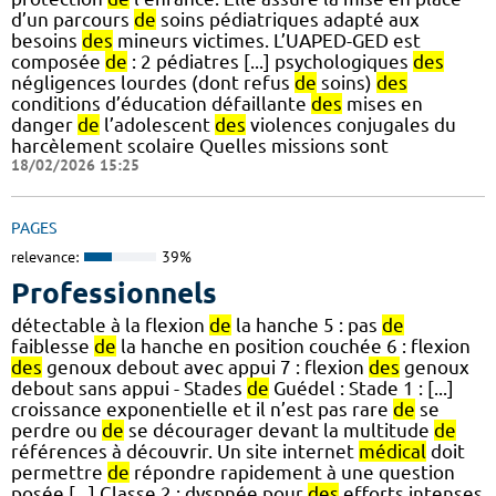
d’un parcours
de
soins pédiatriques adapté aux
besoins
des
mineurs victimes. L’UAPED-GED est
composée
de
: 2 pédiatres [...] psychologiques
des
négligences lourdes (dont refus
de
soins)
des
conditions d’éducation défaillante
des
mises en
danger
de
l’adolescent
des
violences conjugales du
harcèlement scolaire Quelles missions sont
18/02/2026 15:25
PAGES
relevance:
39%
Professionnels
détectable à la flexion
de
la hanche 5 : pas
de
faiblesse
de
la hanche en position couchée 6 : flexion
des
genoux debout avec appui 7 : flexion
des
genoux
debout sans appui - Stades
de
Guédel : Stade 1 : [...]
croissance exponentielle et il n’est pas rare
de
se
perdre ou
de
se décourager devant la multitude
de
références à découvrir. Un site internet
médical
doit
permettre
de
répondre rapidement à une question
posée [...] Classe 2 : dyspnée pour
des
efforts intenses