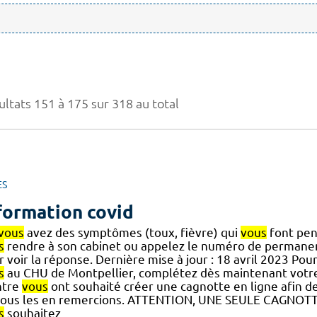
ultats 151 à 175 sur 318 au total
ES
formation covid
vous
avez des symptômes (toux, fièvre) qui
vous
font pen
s
rendre à son cabinet ou appelez le numéro de permanen
 voir la réponse. Dernière mise à jour : 18 avril 2023 Po
s
au CHU de Montpellier, complétez dès maintenant votre do
ntre
vous
ont souhaité créer une cagnotte en ligne afin d
nous les en remercions. ATTENTION, UNE SEULE CAGNOTT
s
souhaitez