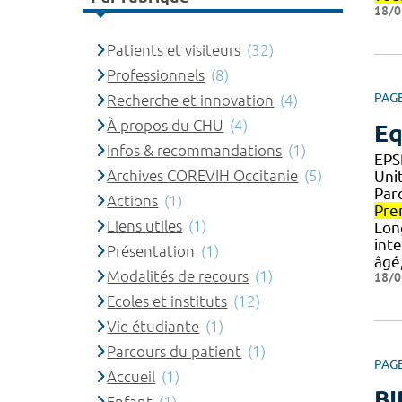
18/0
Patients et visiteurs
(32)
Professionnels
(8)
PAG
Recherche et innovation
(4)
À propos du CHU
(4)
Eq
Infos & recommandations
(1)
EPS
Archives COREVIH Occitanie
(5)
Uni
Par
Actions
(1)
Pre
Liens utiles
(1)
Lon
int
Présentation
(1)
âgé,
Modalités de recours
(1)
18/0
Ecoles et instituts
(12)
Vie étudiante
(1)
Parcours du patient
(1)
PAG
Accueil
(1)
BI
Enfant
(1)