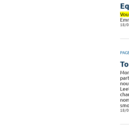
Eq
Vou
Emm
18/0
PAG
To
Mon
par
nouv
Leet
cha
nom
smo
18/0