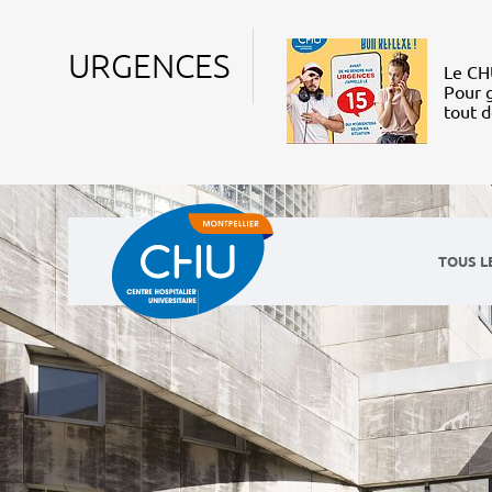
URGENCES
Le CHU
Pour g
tout 
TOUS L