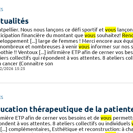
ES
tualités
tpellier. Nous nous lançons ce défi sportif et
vous
lançons
ticipation financière du montant que
vous
souhaitez!
Ren
eloppement [...] large de femmes ! Merci encore aux équi
 nombreux et nombreuses à venir
vous
informer sur nos s
thie !! Ventoux [...] infirmière ETP afin de cerner vos be
iers collectifs qui répondent à vos attentes. 8 ateliers col
 cancer (Connaitre son
2/2026 15:25
ES
ucation thérapeutique de la patient
irmière ETP afin de cerner vos besoins et de
vous
permettre
ndent à vos attentes. 8 ateliers collectifs ou individuels
 [...] complémentaires, Esthétique et reconstruction: à ch