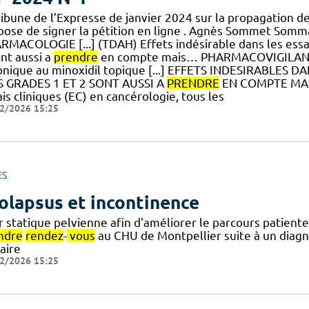
tribune de l’Expresse de janvier 2024 sur la propagation 
pose de signer la pétition en ligne . Agnès Sommet So
RMACOLOGIE [...] (TDAH) Effets indésirable dans les essai
nt aussi a
prendre
en compte mais… PHARMACOVIGILANCE 
onique au minoxidil topique [...] EFFETS INDESIRABLES
ES GRADES 1 ET 2 SONT AUSSI A
PRENDRE
EN COMPTE MAIS…
is cliniques (EC) en cancérologie, tous les
2/2026 15:25
ES
olapsus et incontinence
r statique pelvienne afin d'améliorer le parcours patient
ndre
rendez
-
vous
au CHU de Montpellier suite à un diagn
aire
2/2026 15:25