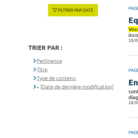
PAG
FILTRER PAR DATE
Eq
Vou
inc
18/0
TRIER PAR :
Pertinence
Titre
PAG
Type de contenu
En
[Date de dernière modification]
sont
dia
18/0
PAG