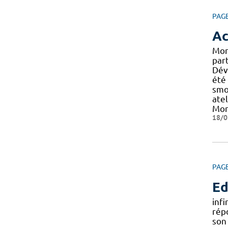
PAG
Ac
Mon
par
Dév
été
smoo
atel
Mon
18/0
PAG
Ed
inf
répo
son