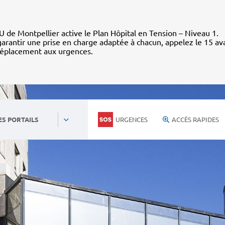
 de Montpellier active le Plan Hôpital en Tension – Niveau 1.
arantir une prise en charge adaptée à chacun, appelez le 15 av
déplacement aux urgences.
URGENCES
ACCÈS RAPIDES
ES PORTAILS