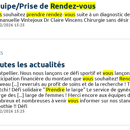
uipe/Prise de
Rendez-vous
s
souhaitez
prendre
rendez
-
vous
suite à un diagnostic de
anuelle Vintejoux Dr Claire Vincens Chirurgie sans désir d
2/2026 15:25
ES
utes les actualités
tpellier. Nous nous lançons ce défi sportif et
vous
lançons
ticipation financière du montant que
vous
souhaitez!
Ren
eau [...] reversés au profit de soins et de la recherche !
chi ! Défi solidaire "
Prendre
le large" Le service de gyn
rge des [...] large de femmes ! Merci encore aux équipes 
breux et nombreuses à venir
vous
informer sur nos stand
othie !! Défi
2/2026 15:25