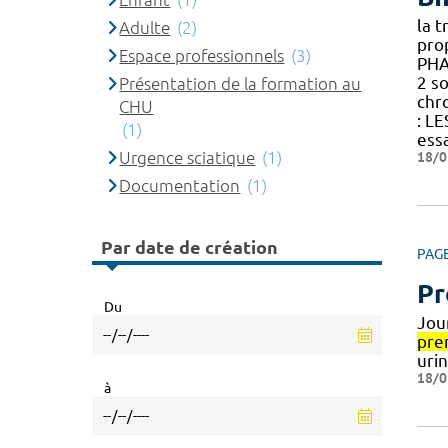
la 
Adulte
(2)
pro
Espace professionnels
(3)
PHA
2 so
Présentation de la formation au
chr
CHU
: L
(1)
essa
Urgence sciatique
(1)
18/0
Documentation
(1)
Par date de création
PAG
Pr
Du
Jou
pre
urin
18/0
à