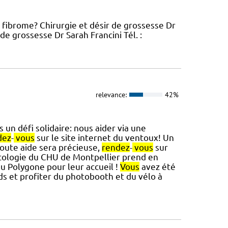
 fibrome? Chirurgie et désir de grossesse Dr
e grossesse Dr Sarah Francini Tél. :
relevance:
42%
 un défi solidaire: nous aider via une
dez
-
vous
sur le site internet du ventoux! Un
 Toute aide sera précieuse,
rendez
-
vous
sur
écologie du CHU de Montpellier prend en
du Polygone pour leur accueil !
Vous
avez été
s et profiter du photobooth et du vélo à