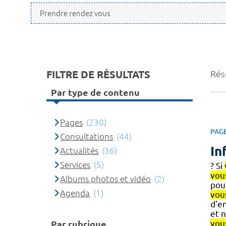
FILTRE DE RÉSULTATS
Rés
Par type de contenu
Pages
(230)
PAG
Consultations
(44)
In
Actualités
(36)
Services
(5)
? Si
vou
Albums photos et vidéo
(2)
pour
Agenda
(1)
vou
d'e
et 
vou
Par rubrique