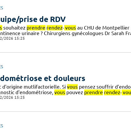
ES
uipe/prise de RDV
s
souhaitez
prendre
rendez
-
vous
au CHU de Montpellier s
ontinence urinaire ? Chirurgiens gynécologues Dr Sarah Fr
2/2026 15:25
ES
dométriose et douleurs
 d'origine mutlifactorielle. Si
vous
pensez souffrir d'endo
gnostic d'endométriose,
vous
pouvez
prendre
rendez
-
vou
2/2026 15:25
ES