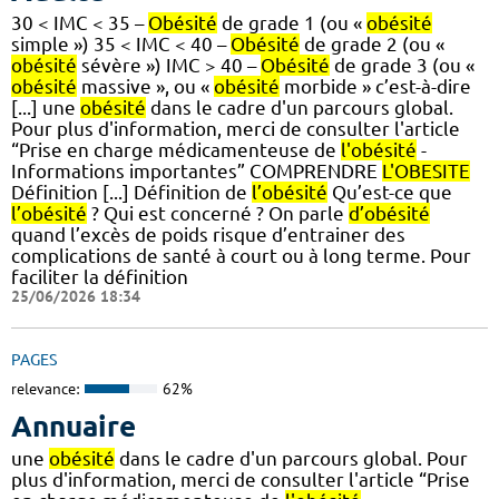
30 < IMC < 35 –
Obésité
de grade 1 (ou «
obésité
simple ») 35 < IMC < 40 –
Obésité
de grade 2 (ou «
obésité
sévère ») IMC > 40 –
Obésité
de grade 3 (ou «
obésité
massive », ou «
obésité
morbide » c’est-à-dire
[...] une
obésité
dans le cadre d'un parcours global.
Pour plus d'information, merci de consulter l'article
“Prise en charge médicamenteuse de
l'obésité
-
Informations importantes” COMPRENDRE
L'OBESITE
Définition [...] Définition de
l’obésité
Qu’est-ce que
l’obésité
? Qui est concerné ? On parle
d’obésité
quand l’excès de poids risque d’entrainer des
complications de santé à court ou à long terme. Pour
faciliter la définition
25/06/2026 18:34
PAGES
relevance:
62%
Annuaire
une
obésité
dans le cadre d'un parcours global. Pour
plus d'information, merci de consulter l'article “Prise