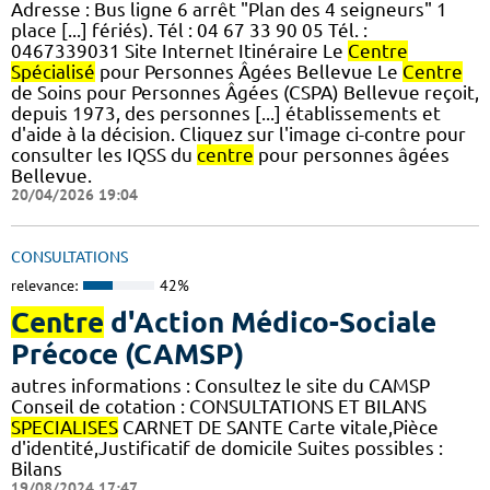
Adresse : Bus ligne 6 arrêt "Plan des 4 seigneurs" 1
place [...] fériés). Tél : 04 67 33 90 05 Tél. :
0467339031 Site Internet Itinéraire Le
Centre
Spécialisé
pour Personnes Âgées Bellevue Le
Centre
de Soins pour Personnes Âgées (CSPA) Bellevue reçoit,
depuis 1973, des personnes [...] établissements et
d'aide à la décision. Cliquez sur l'image ci-contre pour
consulter les IQSS du
centre
pour personnes âgées
Bellevue.
20/04/2026 19:04
CONSULTATIONS
relevance:
42%
Centre
d'Action Médico-Sociale
Précoce (CAMSP)
autres informations : Consultez le site du CAMSP
Conseil de cotation : CONSULTATIONS ET BILANS
SPECIALISES
CARNET DE SANTE Carte vitale,Pièce
d'identité,Justificatif de domicile Suites possibles :
Bilans
19/08/2024 17:47