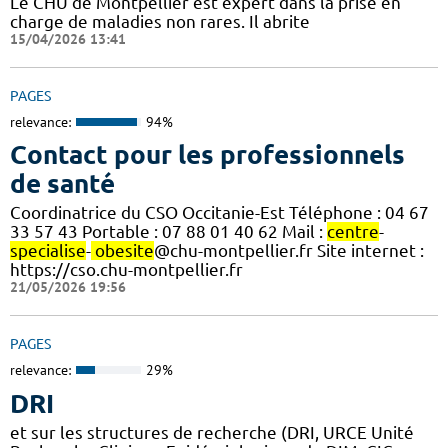
Le CHU de Montpellier est expert dans la prise en
charge de maladies non rares. Il abrite
15/04/2026 13:41
PAGES
relevance:
94%
Contact pour les professionnels
de santé
Coordinatrice du CSO Occitanie-Est Téléphone : 04 67
33 57 43 Portable : 07 88 01 40 62 Mail :
centre
-
specialise
-
obesite
@chu-montpellier.fr Site internet :
https://cso.chu-montpellier.fr
21/05/2026 19:56
PAGES
relevance:
29%
DRI
et sur les structures de recherche (DRI, URCE Unité