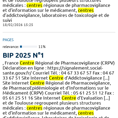
et de Toulouse regroupent plusieurs structures
médicales :
centres
régionaux de pharmacovigilance
et d’information sur le médicament,
centres
d’addictovigilance, laboratoires de toxicologie et de
suivi
18/02/2026 15:25
PAGES
relevance:
11%
BIP 2025 N°1
, France
Centre
Régional de Pharmacovigilance (CRPV)
Déclaration en ligne : https://signalement.social-
sante.gouv.fr/ Courriel Tél. : 04 67 33 67 57 Fax : 04 67
33 67 51 Site Internet
Centre
d’Addictovigilance [...]
Site Internet
Centre
Régional de Pharmacovigilance,
de PharmacoEpidémiologie et d’Informations sur le
Médicament (CRPV) Courriel Tél. : 05 61 25 51 12 Fax :
05 61 25 51 16 Site Internet
Centre
d’Evaluation [...]
et de Toulouse regroupent plusieurs structures
médicales :
centres
régionaux de pharmacovigilance
et d’information sur le médicament,
centres
d’addictovigilance, laboratoires de toxicologie et de