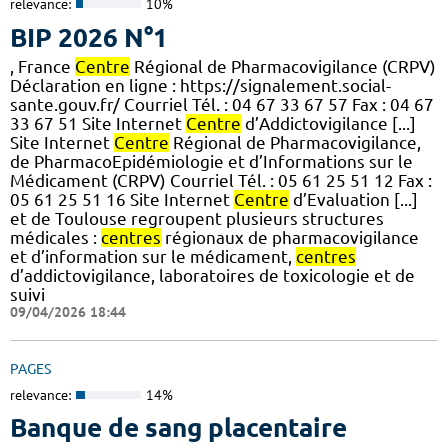
relevance:
10%
BIP 2026 N°1
, France
Centre
Régional de Pharmacovigilance (CRPV)
Déclaration en ligne : https://signalement.social-
sante.gouv.fr/ Courriel Tél. : 04 67 33 67 57 Fax : 04 67
33 67 51 Site Internet
Centre
d’Addictovigilance [...]
Site Internet
Centre
Régional de Pharmacovigilance,
de PharmacoEpidémiologie et d’Informations sur le
Médicament (CRPV) Courriel Tél. : 05 61 25 51 12 Fax :
05 61 25 51 16 Site Internet
Centre
d’Evaluation [...]
et de Toulouse regroupent plusieurs structures
médicales :
centres
régionaux de pharmacovigilance
et d’information sur le médicament,
centres
d’addictovigilance, laboratoires de toxicologie et de
suivi
09/04/2026 18:44
PAGES
relevance:
14%
Banque de sang placentaire