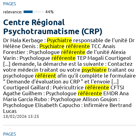
PAGES
relevance:
44%
Centre Régional
Psychotraumatisme (CRP)
Dr Hala Kerbage :
Psychiatre
responsable de l’unité Dr
Hélène Denis :
Psychiatre
référente
TCC Anais
Forestier : Psychologue
référente
de l’unité Alexia
Varin : Psychologue
référente
TEP Magali Courtigeol
[...] demande, la démarche est la suivante : Contactez
votre médecin traitant ou votre
psychiatre
traitant ou
psychologue
référent
afin qu’il complète le formulaire
“ Demande d'évaluation au CRP ” et l'envoie [...]
Courtigeol Gaillard : Puéricultrice
référente
CFTSI
Agathe Guilhem : Psychologue
référente
EMDR Ana
Maria Garcia Rubo : Psychologue Allison Goujon :
Psychologue Elisabeth Capucho : Infirmière Bertrand
Lucas
18/02/2026 15:25
PAGES