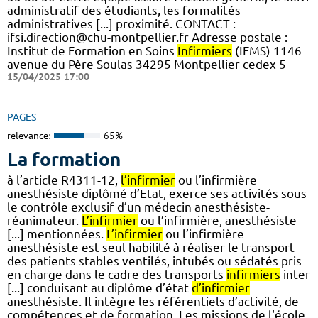
administratif des étudiants, les formalités
administratives [...] proximité. CONTACT :
ifsi.direction@chu-montpellier.fr Adresse postale :
Institut de Formation en Soins
Infirmiers
(IFMS) 1146
avenue du Père Soulas 34295 Montpellier cedex 5
15/04/2025 17:00
PAGES
relevance:
65%
La formation
à l’article R4311-12,
l’infirmier
ou l’infirmière
anesthésiste diplômé d’Etat, exerce ses activités sous
le contrôle exclusif d’un médecin anesthésiste-
réanimateur.
L’infirmier
ou l’infirmière, anesthésiste
[...] mentionnées.
L’infirmier
ou l’infirmière
anesthésiste est seul habilité à réaliser le transport
des patients stables ventilés, intubés ou sédatés pris
en charge dans le cadre des transports
infirmiers
inter
[...] conduisant au diplôme d’état
d’infirmier
anesthésiste. Il intègre les référentiels d’activité, de
compétences et de formation. Les missions de l'école