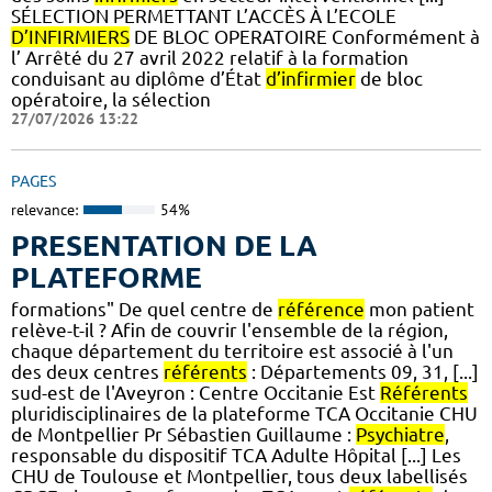
SÉLECTION PERMETTANT L’ACCÈS À L’ECOLE
D’INFIRMIERS
DE BLOC OPERATOIRE Conformément à
l’ Arrêté du 27 avril 2022 relatif à la formation
conduisant au diplôme d’État
d’infirmier
de bloc
opératoire, la sélection
27/07/2026 13:22
PAGES
relevance:
54%
PRESENTATION DE LA
PLATEFORME
formations" De quel centre de
référence
mon patient
relève-t-il ? Afin de couvrir l'ensemble de la région,
chaque département du territoire est associé à l'un
des deux centres
référents
: Départements 09, 31, [...]
sud-est de l'Aveyron : Centre Occitanie Est
Référents
pluridisciplinaires de la plateforme TCA Occitanie CHU
de Montpellier Pr Sébastien Guillaume :
Psychiatre
,
responsable du dispositif TCA Adulte Hôpital [...] Les
CHU de Toulouse et Montpellier, tous deux labellisés