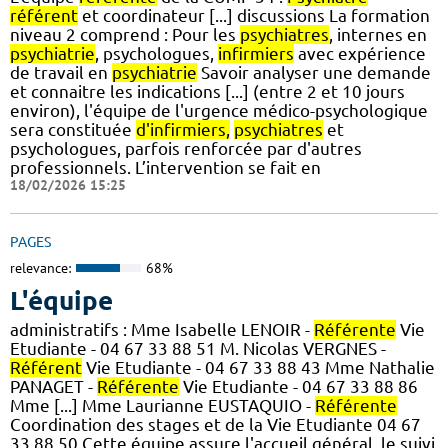
référent
et coordinateur [...] discussions La formation
niveau 2 comprend : Pour les
psychiatres
, internes en
psychiatrie
, psychologues,
infirmiers
avec expérience
de travail en
psychiatrie
Savoir analyser une demande
et connaitre les indications [...] (entre 2 et 10 jours
environ), l'équipe de l'urgence médico-psychologique
sera constituée
d'infirmiers,
psychiatres
et
psychologues, parfois renforcée par d'autres
professionnels. L’intervention se fait en
18/02/2026 15:25
PAGES
relevance:
68%
L'équipe
administratifs : Mme Isabelle LENOIR -
Référente
Vie
Etudiante - 04 67 33 88 51 M. Nicolas VERGNES -
Référent
Vie Etudiante - 04 67 33 88 43 Mme Nathalie
PANAGET -
Référente
Vie Etudiante - 04 67 33 88 86
Mme [...] Mme Laurianne EUSTAQUIO -
Référente
Coordination des stages et de la Vie Etudiante 04 67
33 88 50 Cette équipe assure l'accueil général, le suivi