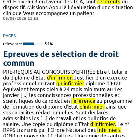
CRCE niveau 3 en faveur des TCA, sont
référents
du
dispositif. Missions Appui à l'évaluation d'une situation
clinique Vous accompagnez un patient
05/06/2026 11:52
PAGES
relevance:
54%
Epreuves de sélection de droit
commun
PRÉ-REQUIS AU CONCOURS D'ENTRÉE Etre titulaire
du diplôme d'Etat
d'infirmier.
Justifier d'un exercice
professionnel en tant
qu'infirmier
diplômé d'Etat
équivalent temps plein à 24 mois minimum au 1er
janvier [...] les connaissances professionnelles et
scientifiques du candidat en
référence
au programme
de formation du diplôme d'Etat
d'infirmier
ainsi que
ses capacités rédactionnelles. Sont déclarés
admissibles les [...] de travail et les bulletins de
salaire. Une copie du diplôme d'Etat
d'infirmier.
Le n°
RPPS transmis par l'Ordre National des
Infirmiers
(ONI),composé de 11 chiffres. Une copie des autres