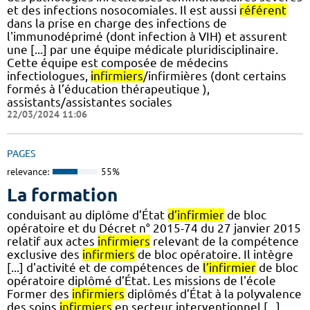
et des infections nosocomiales. Il est aussi
référent
dans la prise en charge des infections de
l'immunodéprimé (dont infection à VIH) et assurent
une [...] par une équipe médicale pluridisciplinaire.
Cette équipe est composée de médecins
infectiologues,
infirmiers
/infirmières (dont certains
formés à l’éducation thérapeutique ),
assistants/assistantes sociales
22/03/2024 11:06
PAGES
relevance:
55%
La formation
conduisant au diplôme d’État
d’infirmier
de bloc
opératoire et du Décret n° 2015-74 du 27 janvier 2015
relatif aux actes
infirmiers
relevant de la compétence
exclusive des
infirmiers
de bloc opératoire. Il intègre
[...] d'activité et de compétences de
l’infirmier
de bloc
opératoire diplômé d’État. Les missions de l'école
Former des
infirmiers
diplômés d’État à la polyvalence
des soins
infirmiers
en secteur interventionnel [...]