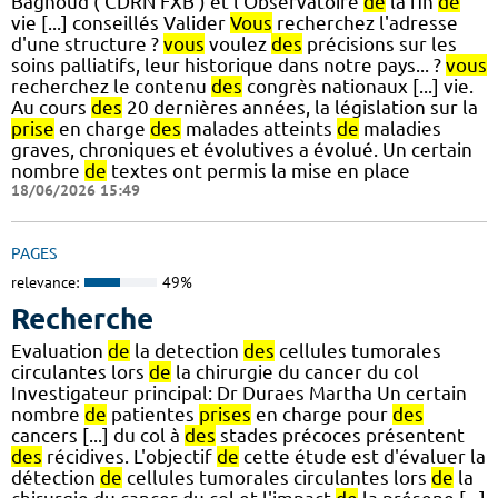
Bagnoud ( CDRN FXB ) et l'Observatoire
de
la fin
de
vie [...] conseillés Valider
Vous
recherchez l'adresse
d'une structure ?
vous
voulez
des
précisions sur les
soins palliatifs, leur historique dans notre pays... ?
vous
recherchez le contenu
des
congrès nationaux [...] vie.
Au cours
des
20 dernières années, la législation sur la
prise
en charge
des
malades atteints
de
maladies
graves, chroniques et évolutives a évolué. Un certain
nombre
de
textes ont permis la mise en place
18/06/2026 15:49
PAGES
relevance:
49%
Recherche
Evaluation
de
la detection
des
cellules tumorales
circulantes lors
de
la chirurgie du cancer du col
Investigateur principal: Dr Duraes Martha Un certain
nombre
de
patientes
prises
en charge pour
des
cancers [...] du col à
des
stades précoces présentent
des
récidives. L'objectif
de
cette étude est d'évaluer la
détection
de
cellules tumorales circulantes lors
de
la