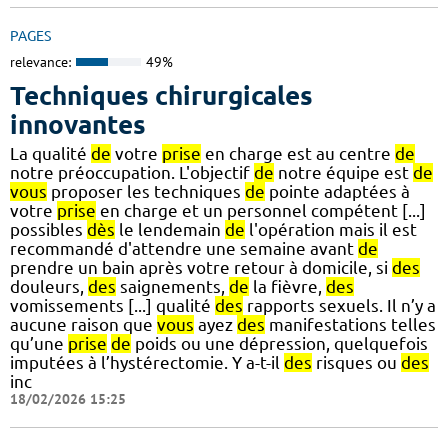
PAGES
relevance:
49%
Techniques chirurgicales
innovantes
La qualité
de
votre
prise
en charge est au centre
de
notre préoccupation. L'objectif
de
notre équipe est
de
vous
proposer les techniques
de
pointe adaptées à
votre
prise
en charge et un personnel compétent [...]
possibles
dès
le lendemain
de
l'opération mais il est
recommandé d'attendre une semaine avant
de
prendre un bain après votre retour à domicile, si
des
douleurs,
des
saignements,
de
la fièvre,
des
vomissements [...] qualité
des
rapports sexuels. Il n’y a
aucune raison que
vous
ayez
des
manifestations telles
qu’une
prise
de
poids ou une dépression, quelquefois
imputées à l’hystérectomie. Y a-t-il
des
risques ou
des
inc
18/02/2026 15:25