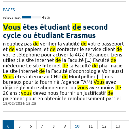
PAGES
relevance:
48%
Vous
êtes étudiant
de
second
cycle ou étudiant Erasmus
n'oubliez pas
de
vérifier la validité
de
votre passeport
et
de
vos papiers, et
de
contacter le service client
de
votre téléphone pour activer la 4G à l'étranger. Liens
utiles : Le site Internet
de
la Faculté [...] Faculté
de
médecine Le site Internet
de
la Faculté
de
pharmacie
Le site Internet
de
la Faculté d'odontologie Voir aussi
Vous
êtes interne au CHU
de
Montpellier [...] nos
bureaux pour la fournir à l'agence TAM)
Vous
avez
déjà réglé votre abonnement ou
vous
avez moins
de
26 ans :
vous
devez nous fournir un justificatif
de
paiement pour en obtenir le remboursement partiel
18/02/2026 15:25
5
6
7
8
9
10
11
12
13