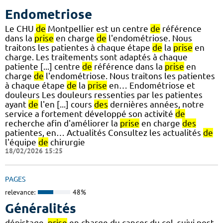
Endometriose
Le CHU
de
Montpellier est un centre
de
référence
dans la
prise
en charge
de
l'endométriose. Nous
traitons les patientes à chaque étape
de
la
prise
en
charge. Les traitements sont adaptés à chaque
patiente [...] centre
de
référence dans la
prise
en
charge
de
l'endométriose. Nous traitons les patientes
à chaque étape
de
la
prise
en… Endométriose et
douleurs Les douleurs ressenties par les patientes
ayant
de
l'en [...] cours
des
dernières années, notre
service a fortement développé son activité
de
recherche afin d'améliorer la
prise
en charge
des
patientes, en… Actualités Consultez les actualités
de
l'équipe
de
chirurgie
18/02/2026 15:25
PAGES
relevance:
48%
Généralités
dépistage,
prise
en charge du cancer du col, suivi post-