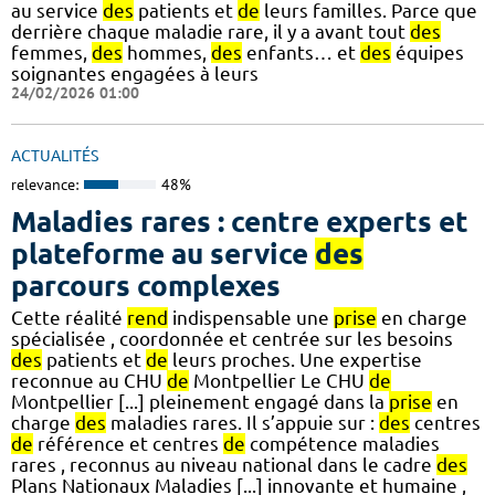
au service
des
patients et
de
leurs familles. Parce que
derrière chaque maladie rare, il y a avant tout
des
femmes,
des
hommes,
des
enfants… et
des
équipes
soignantes engagées à leurs
24/02/2026 01:00
ACTUALITÉS
relevance:
48%
Maladies rares : centre experts et
plateforme au service
des
parcours complexes
Cette réalité
rend
indispensable une
prise
en charge
spécialisée , coordonnée et centrée sur les besoins
des
patients et
de
leurs proches. Une expertise
reconnue au CHU
de
Montpellier Le CHU
de
Montpellier [...] pleinement engagé dans la
prise
en
charge
des
maladies rares. Il s’appuie sur :
des
centres
de
référence et centres
de
compétence maladies
rares , reconnus au niveau national dans le cadre
des
Plans Nationaux Maladies [...] innovante et humaine ,