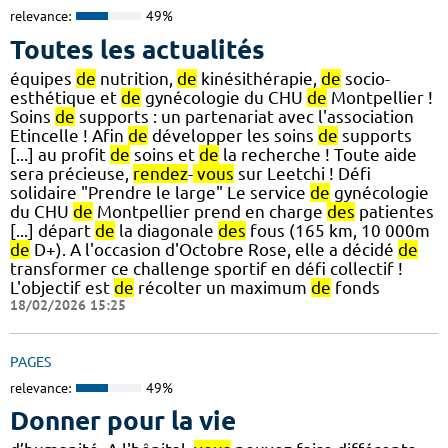
relevance:
49%
Toutes les actualités
équipes
de
nutrition,
de
kinésithérapie,
de
socio-
esthétique et
de
gynécologie du CHU
de
Montpellier !
Soins
de
supports : un partenariat avec l'association
Etincelle ! Afin
de
développer les soins
de
supports
[...] au profit
de
soins et
de
la recherche ! Toute aide
sera précieuse,
rendez
-
vous
sur Leetchi ! Défi
solidaire "Prendre le large" Le service
de
gynécologie
du CHU
de
Montpellier prend en charge
des
patientes
[...] départ
de
la diagonale
des
fous (165 km, 10 000m
de
D+). A l'occasion d'Octobre Rose, elle a décidé
de
transformer ce challenge sportif en défi collectif !
L'objectif est
de
récolter un maximum
de
fonds
18/02/2026 15:25
PAGES
relevance:
49%
Donner pour la vie