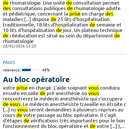
de
rhumatologie. Une unité
de
consultation permet
des
consultations publiques
de
rhumatologie adulte
et pédiatrique, concernant la
prise
en charge
des
maladies [...] dispose
de
25 lits d'hospitalisation
traditionnelle, 18 lits d'hospitalisation
de
semaine et
10 lits d'hospitalisation
de
jour. Un plateau technique
de
rééducation est situé au sein du département
de
rhumatologie
18/02/2026 15:25
PAGES
relevance:
48%
Au bloc opératoire
votre
prise
en charge. L’aide-soignant
vous
conduira
ensuite en salle
de
pré anesthésie où
vous
rencontrerez le médecin anesthésiste qui s’occupera
de
vous
. Le médecin anesthésiste travaille en étroite c
[...] ns
vous
seront demandées à plusieurs reprises au
cours
de
votre passage au bloc opératoire. Il s’agit
d’étapes
de
vérifications très importantes pour le bon
fonctionnement du bloc opératoire et
de
votre [...] ),...