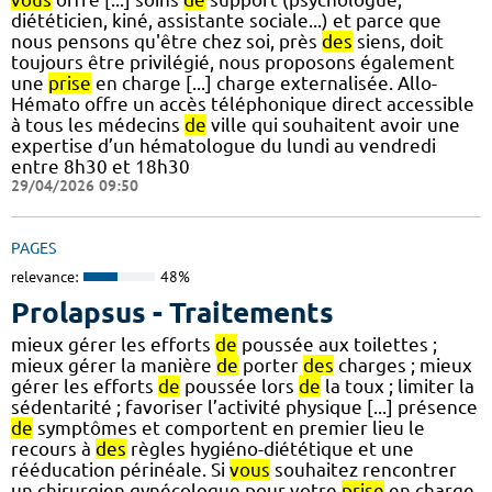
diététicien, kiné, assistante sociale...) et parce que
nous pensons qu'être chez soi, près
des
siens, doit
toujours être privilégié, nous proposons également
une
prise
en charge [...] charge externalisée. Allo-
Hémato offre un accès téléphonique direct accessible
à tous les médecins
de
ville qui souhaitent avoir une
expertise d’un hématologue du lundi au vendredi
entre 8h30 et 18h30
29/04/2026 09:50
PAGES
relevance:
48%
Prolapsus - Traitements
mieux gérer les efforts
de
poussée aux toilettes ;
mieux gérer la manière
de
porter
des
charges ; mieux
gérer les efforts
de
poussée lors
de
la toux ; limiter la
sédentarité ; favoriser l’activité physique [...] présence
de
symptômes et comportent en premier lieu le
recours à
des
règles hygiéno-diététique et une
rééducation périnéale. Si
vous
souhaitez rencontrer
un chirurgien gynécologue pour votre
prise
en charge