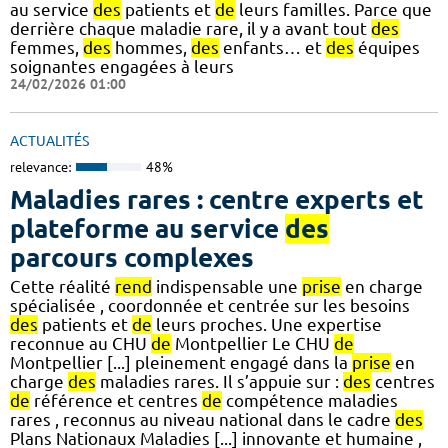
au service
des
patients et
de
leurs familles. Parce que
derrière chaque maladie rare, il y a avant tout
des
femmes,
des
hommes,
des
enfants… et
des
équipes
soignantes engagées à leurs
24/02/2026 01:00
ACTUALITÉS
relevance:
48%
Maladies rares : centre experts et
plateforme au service
des
parcours complexes
Cette réalité
rend
indispensable une
prise
en charge
spécialisée , coordonnée et centrée sur les besoins
des
patients et
de
leurs proches. Une expertise
reconnue au CHU
de
Montpellier Le CHU
de
Montpellier [...] pleinement engagé dans la
prise
en
charge
des
maladies rares. Il s’appuie sur :
des
centres
de
référence et centres
de
compétence maladies
rares , reconnus au niveau national dans le cadre
des
Plans Nationaux Maladies [...] innovante et humaine ,