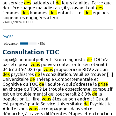
au service
des
patients et
de
leurs familles. Parce que
derrière chaque maladie rare, il y a avant tout
des
femmes,
des
hommes,
des
enfants… et
des
équipes
soignantes engagées à leurs
24/02/2026 01:00
PAGES
relevance:
48%
Consultation TOC
supa@chu-montpellier.fr Si un diagnostic
de
TOC n'a
pas été posé,
vous
pouvez contacter le secrétariat (
04 67 33 97 02 ) qui
vous
proposera un RDV avec un
des
psychiatres
de
la consultation. Veuillez trouver [...]
Universitaire
de
Thérapie Comportementale et
Cognitive du TOC
de
l'adulte A qui s'adresse la
prise
en charge du TOC ? Le trouble obsessionnel compulsif
est un trouble mental qui toucherait 2 à 3%
de
la
population [...] lire,
vous
êtes au bon endroit ! Ce qui
est proposé par le Service Universitaire
de
Psychiatrie
Adulte Nous
vous
accompagnons dans votre
démarche, à travers différentes étapes et en fonction