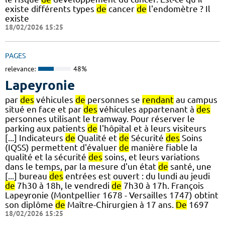
existe différents types
de
cancer
de
l'endomètre ? Il
existe
18/02/2026 15:25
PAGES
relevance:
48%
Lapeyronie
par
des
véhicules
de
personnes se
rendant
au campus
situé en face et par
des
véhicules appartenant à
des
personnes utilisant le tramway. Pour réserver le
parking aux patients
de
l'hôpital et à leurs visiteurs
[...] Indicateurs
de
Qualité et
de
Sécurité
des
Soins
(IQSS) permettent d'évaluer
de
manière fiable la
qualité et la sécurité
des
soins, et leurs variations
dans le temps, par la mesure d'un état
de
santé, une
[...] bureau
des
entrées est ouvert : du lundi au jeudi
de
7h30 à 18h, le vendredi
de
7h30 à 17h. François
Lapeyronie (Montpellier 1678 - Versailles 1747) obtint
son diplôme
de
Maître-Chirurgien à 17 ans.
De
1697
18/02/2026 15:25