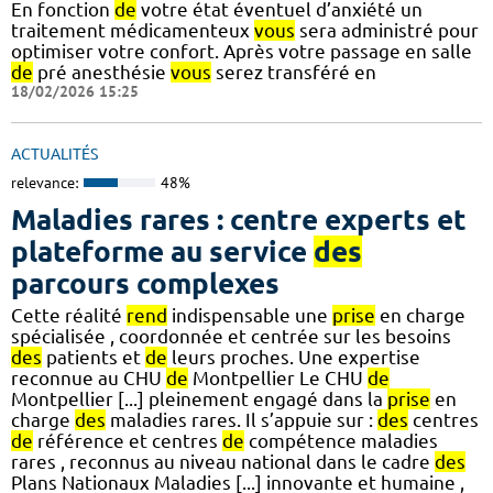
En fonction
de
votre état éventuel d’anxiété un
traitement médicamenteux
vous
sera administré pour
optimiser votre confort. Après votre passage en salle
de
pré anesthésie
vous
serez transféré en
18/02/2026 15:25
ACTUALITÉS
relevance:
48%
Maladies rares : centre experts et
plateforme au service
des
parcours complexes
Cette réalité
rend
indispensable une
prise
en charge
spécialisée , coordonnée et centrée sur les besoins
des
patients et
de
leurs proches. Une expertise
reconnue au CHU
de
Montpellier Le CHU
de
Montpellier [...] pleinement engagé dans la
prise
en
charge
des
maladies rares. Il s’appuie sur :
des
centres
de
référence et centres
de
compétence maladies
rares , reconnus au niveau national dans le cadre
des
Plans Nationaux Maladies [...] innovante et humaine ,