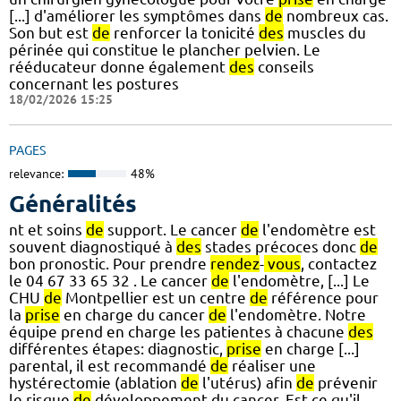
[...] d'améliorer les symptômes dans
de
nombreux cas.
Son but est
de
renforcer la tonicité
des
muscles du
périnée qui constitue le plancher pelvien. Le
rééducateur donne également
des
conseils
concernant les postures
18/02/2026 15:25
PAGES
relevance:
48%
Généralités
nt et soins
de
support. Le cancer
de
l'endomètre est
souvent diagnostiqué à
des
stades précoces donc
de
bon pronostic. Pour prendre
rendez
-
vous
, contactez
le 04 67 33 65 32 . Le cancer
de
l'endomètre, [...] Le
CHU
de
Montpellier est un centre
de
référence pour
la
prise
en charge du cancer
de
l'endomètre. Notre
équipe prend en charge les patientes à chacune
des
différentes étapes: diagnostic,
prise
en charge [...]
parental, il est recommandé
de
réaliser une
hystérectomie (ablation
de
l'utérus) afin
de
prévenir
le risque
de
développement du cancer. Est-ce qu'il