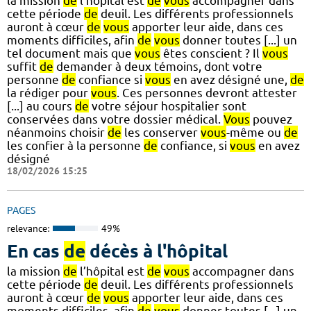
la mission
de
l’hôpital est
de
vous
accompagner dans
cette période
de
deuil. Les différents professionnels
auront à cœur
de
vous
apporter leur aide, dans ces
moments difficiles, afin
de
vous
donner toutes [...] un
tel document mais que
vous
êtes conscient ? Il
vous
suffit
de
demander à deux témoins, dont votre
personne
de
confiance si
vous
en avez désigné une,
de
la rédiger pour
vous
. Ces personnes devront attester
[...] au cours
de
votre séjour hospitalier sont
conservées dans votre dossier médical.
Vous
pouvez
néanmoins choisir
de
les conserver
vous
-même ou
de
les confier à la personne
de
confiance, si
vous
en avez
désigné
18/02/2026 15:25
PAGES
relevance:
49%
En cas
de
décès à l'hôpital
la mission
de
l’hôpital est
de
vous
accompagner dans
cette période
de
deuil. Les différents professionnels
auront à cœur
de
vous
apporter leur aide, dans ces
moments difficiles, afin
de
vous
donner toutes [...] un