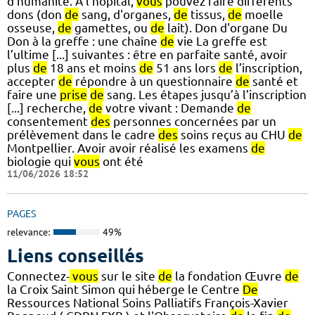
d’humanité. A l'hôpital,
vous
pouvez faire différents
dons (don
de
sang, d'organes,
de
tissus,
de
moelle
osseuse,
de
gamettes, ou
de
lait). Don d'organe Du
Don à la greffe : une chaîne
de
vie La greffe est
l’ultime [...] suivantes : être en parfaite santé, avoir
plus
de
18 ans et moins
de
51 ans lors
de
l’inscription,
accepter
de
répondre à un questionnaire
de
santé et
faire une
prise
de
sang. Les étapes jusqu’à l’inscription
[...] recherche,
de
votre vivant : Demande
de
consentement
des
personnes concernées par un
prélèvement dans le cadre
des
soins reçus au CHU
de
Montpellier. Avoir avoir réalisé les examens
de
biologie qui
vous
ont été
11/06/2026 18:52
PAGES
relevance:
49%
Liens conseillés
Connectez-
vous
sur le site
de
la fondation Œuvre
de
la Croix Saint Simon qui héberge le Centre
De
Ressources National Soins Palliatifs François-Xavier