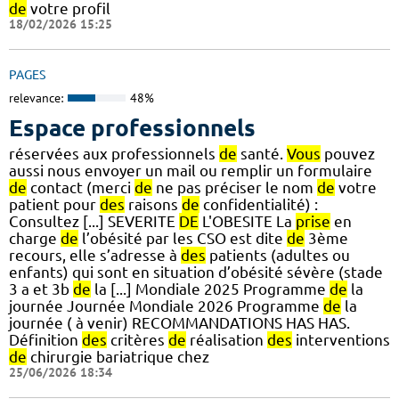
de
votre profil
18/02/2026 15:25
PAGES
relevance:
48%
Espace professionnels
réservées aux professionnels
de
santé.
Vous
pouvez
aussi nous envoyer un mail ou remplir un formulaire
de
contact (merci
de
ne pas préciser le nom
de
votre
patient pour
des
raisons
de
confidentialité) :
Consultez [...] SEVERITE
DE
L'OBESITE La
prise
en
charge
de
l’obésité par les CSO est dite
de
3ème
recours, elle s’adresse à
des
patients (adultes ou
enfants) qui sont en situation d’obésité sévère (stade
3 a et 3b
de
la [...] Mondiale 2025 Programme
de
la
journée Journée Mondiale 2026 Programme
de
la
journée ( à venir) RECOMMANDATIONS HAS HAS.
Définition
des
critères
de
réalisation
des
interventions
de
chirurgie bariatrique chez
25/06/2026 18:34