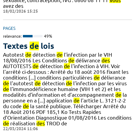
sexualité, contraception, IVG : 0800 08 11 11
Vous
avez des
18/02/2026 15:25
PAGES
relevance:
49%
Textes
de
lois
Autotest
de
détection
de
l’infection par le VIH
18/08/2016 Les Conditions
de
délivrance
des
AUTOTESTS
de
détection
de
l'infection à VIH. Voir
l'arrêté ci-dessous : Arrêté du 18 août 2016 fixant les
conditions [...] conditions particulières
de
délivrance
de
l’autotest
de
détection
de
l’infection par les virus
de
l’immunodéficience humaine (VIH 1 et 2) et les
modalités d’information et d’accompagnement
de
la
personne en a [...] application
de
l’article L. 3121-2-2
du code
de
la santé publique. Télécharger Arrêté du
18 Août 2016 PDF 185,1 Ko Tests Rapides
d’Orientation Diagnostique 01/08/2016 Les conditions
de
réalisation
des
TROD de
22/03/2024 11:06