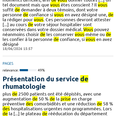
tel document mais que
vous
êtes conscient ? Il
vous
suffit
de
demander à deux témoins, dont votre
personne
de
confiance si
vous
en avez désigné une,
de
la rédiger pour
vous
. Ces personnes devront attester
[...] au cours
de
votre séjour hospitalier sont
conservées dans votre dossier médical.
Vous
pouvez
néanmoins choisir
de
les conserver
vous
-même ou
de
les confier à la personne
de
confiance, si
vous
en avez
désigné
18/06/2026 15:57
PAGES
relevance:
49%
Présentation du service
de
rhumatologie
plus
de
2500 patients ont été dépistés, avec une
augmentation
de
50 %
de
la
prise
en charge
préventive
des
comorbidités et une réduction
de
58 %
des
hospitalisations urgentes non programmées. Lors
de
la [...] le plateau
de
rééducation du département