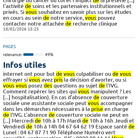
chirurgie du cancer du col et l'impact
de
la présene [...]
l'activité
de
soins et les partenaires institutionnels et
privés. Si
vous
souhaitez en savoir plus sur les études
en cours au sein
de
notre service,
vous
pouvez
contacter notre attachée
de
recherche clinique
18/02/2026 15:25
PAGES
relevance:
49%
Infos utiles
internet ont pour but
de
vous
culpabiliser ou
de
vous
effrayer si
vous
avez
pris
la décision d’avorter, ou si
vous
vous
posez
des
questions au sujet
de
l’IVG.
Comment repérer les sites qui
vous
manipulent ? Les
[...] hospitalisation). En cas d’absence
de
couverture
sociale une assistante sociale peut
vous
accompagner
dans les démarches nécessaires à la
prise
en charge
de
l’IVG. L'absence
de
couverture sociale ne peut en
[...] Mercredi
de
10h à 17h Mardi
de
10h à 16h Jeudi et
Vendredi
de
10h à 14h 04 67 64 62 19 Espace santé
de
Lunel : 04 67 87 71 90 Téléphone Numéro vert