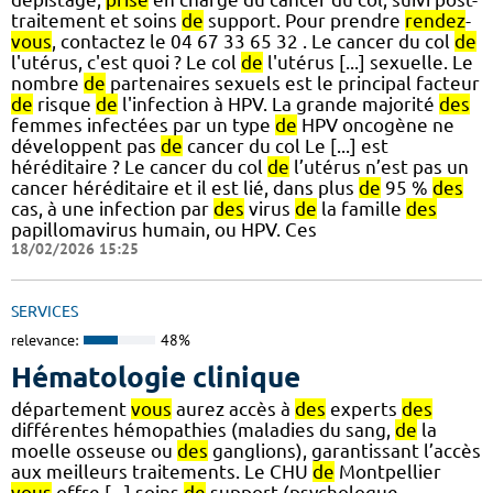
traitement et soins
de
support. Pour prendre
rendez
-
vous
, contactez le 04 67 33 65 32 . Le cancer du col
de
l'utérus, c'est quoi ? Le col
de
l'utérus [...] sexuelle. Le
nombre
de
partenaires sexuels est le principal facteur
de
risque
de
l'infection à HPV. La grande majorité
des
femmes infectées par un type
de
HPV oncogène ne
développent pas
de
cancer du col Le [...] est
héréditaire ? Le cancer du col
de
l’utérus n’est pas un
cancer héréditaire et il est lié, dans plus
de
95 %
des
cas, à une infection par
des
virus
de
la famille
des
papillomavirus humain, ou HPV. Ces
18/02/2026 15:25
SERVICES
relevance:
48%
Hématologie clinique
département
vous
aurez accès à
des
experts
des
différentes hémopathies (maladies du sang,
de
la
moelle osseuse ou
des
ganglions), garantissant l’accès
aux meilleurs traitements. Le CHU
de
Montpellier
vous
offre [...] soins
de
support (psychologue,