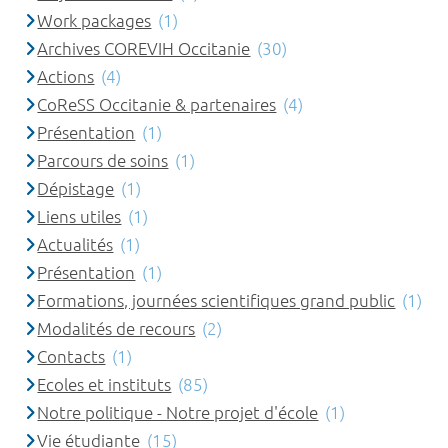
Work packages
(1)
Archives COREVIH Occitanie
(30)
Actions
(4)
CoReSS Occitanie & partenaires
(4)
Présentation
(1)
Parcours de soins
(1)
Dépistage
(1)
Liens utiles
(1)
Actualités
(1)
Présentation
(1)
Formations, journées scientifiques grand public
(1)
Modalités de recours
(2)
Contacts
(1)
Ecoles et instituts
(85)
Notre politique - Notre projet d'école
(1)
Vie étudiante
(15)