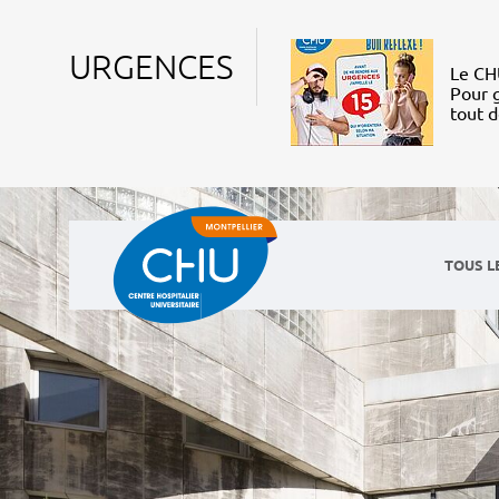
URGENCES
Le CHU
Pour g
tout 
TOUS L