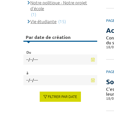
Notre politique - Notre projet
d'école
(1)
PAG
Vie étudiante
(15)
Ac
Par date de création
Con
du s
18/0
Du
PAG
à
So
C’e
leur
FILTRER PAR DATE
18/0