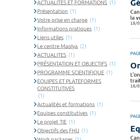
Gé
ACTUALITES ET FORMATIONS
(1)
Présentation
(1)
Can
la v
Votre prise en charge
(1)
18/0
Informations pratiques
(1)
Liens utiles
(1)
Le centre Maolya
(2)
PAG
ACTUALITES
(1)
PRÉSENTATION ET OBJECTIFS
(1)
On
PROGRAMME SCIENTIFIQUE
(1)
L'on
trai
EQUIPES ET PLATEFORMES
18/0
CONSTITUTIVES
(1)
Actualités et formations
(1)
Equipes constitutives
(1)
PAG
Le projet TIE
(1)
Eq
Objectifs des FHU
(1)
Can
Work packages
(1)