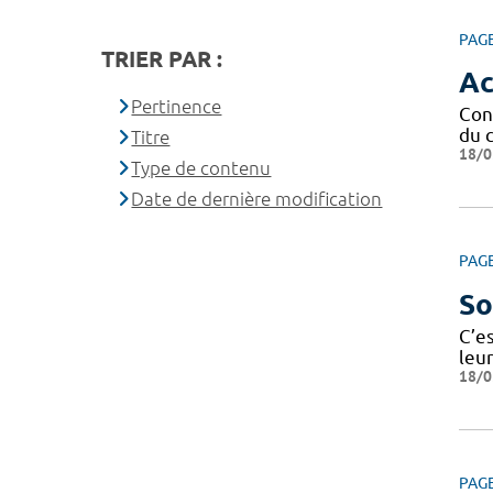
PAG
TRIER PAR :
Ac
Pertinence
Con
du 
Titre
18/0
Type de contenu
Date de dernière modification
PAG
So
C’e
leur
18/0
PAG