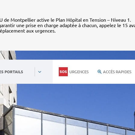
 de Montpellier active le Plan Hôpital en Tension – Niveau 1.
arantir une prise en charge adaptée à chacun, appelez le 15 av
déplacement aux urgences.
URGENCES
ACCÈS RAPIDES
ES PORTAILS