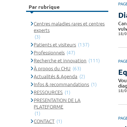
PAG
Par rubrique
Di
Can
Centres maladies rares et centres
vul
experts
18/0
(3)
Patients et visiteurs
(137)
Professionnels
(47)
Recherche et innovation
(111)
PAG
À propos du CHU
(63)
Eq
Actualités & Agenda
(2)
Vou
Infos & recommandations
(1)
dia
18/0
RESSOURCES
(1)
PRESENTATION DE LA
PLATEFORME
(1)
PAG
CONTACT
(1)