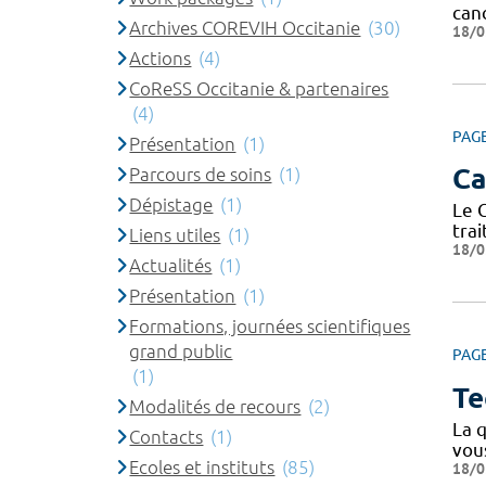
canc
Archives COREVIH Occitanie
(30)
18/0
Actions
(4)
CoReSS Occitanie & partenaires
(4)
PAG
Présentation
(1)
Ca
Parcours de soins
(1)
Dépistage
(1)
Le 
tra
Liens utiles
(1)
18/0
Actualités
(1)
Présentation
(1)
Formations, journées scientifiques
grand public
PAG
(1)
Te
Modalités de recours
(2)
La q
Contacts
(1)
vou
Ecoles et instituts
(85)
18/0