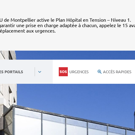
 de Montpellier active le Plan Hôpital en Tension – Niveau 1.
arantir une prise en charge adaptée à chacun, appelez le 15 av
déplacement aux urgences.
URGENCES
ACCÈS RAPIDES
ES PORTAILS