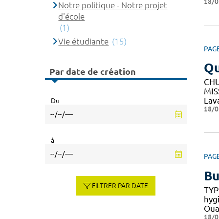
18/0
Notre politique - Notre projet
d'école
(1)
Vie étudiante
(15)
PAG
Q
Par date de création
CHU
MIS
Lav
Du
18/0
à
PAG
Bu
FILTRER PAR DATE
TYP
hyg
Oua
18/0