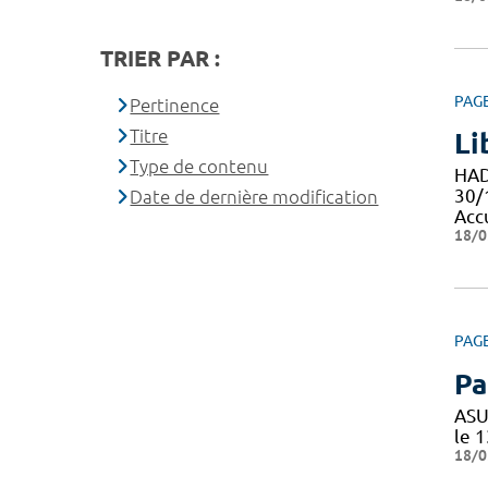
TRIER PAR :
PAG
Pertinence
Titre
Li
Type de contenu
HAD
30/
Date de dernière modification
Acc
18/0
PAG
Pa
ASU
le 1
18/0