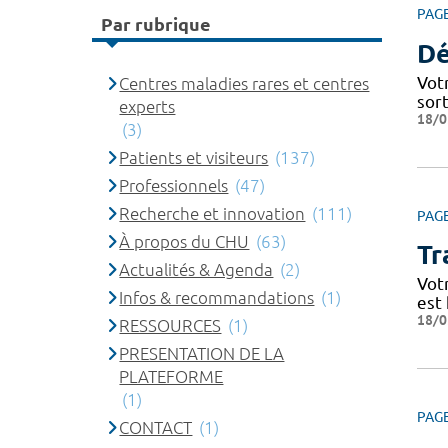
PAG
Par rubrique
Dé
Votr
Centres maladies rares et centres
sor
experts
18/0
(3)
Patients et visiteurs
(137)
Professionnels
(47)
Recherche et innovation
(111)
PAG
À propos du CHU
(63)
Tr
Actualités & Agenda
(2)
Vot
Infos & recommandations
(1)
est 
18/0
RESSOURCES
(1)
PRESENTATION DE LA
PLATEFORME
(1)
PAG
CONTACT
(1)