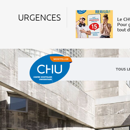
URGENCES
Le CHU
Pour g
tout 
TOUS L