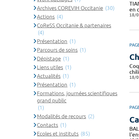
TIA
Archives COREVIH Occitanie
(30)
en o
18/0
Actions
(4)
CoReSS Occitanie & partenaires
(4)
Présentation
(1)
PAG
Parcours de soins
(1)
Ch
Dépistage
(1)
Coq
Liens utiles
(1)
chil
Actualités
(1)
18/0
Présentation
(1)
Formations, journées scientifiques
grand public
(1)
PAG
Modalités de recours
(2)
C
Contacts
(1)
BAL
Ecoles et instituts
(85)
l'e