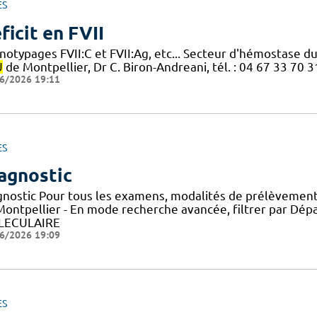
ES
ficit en FVII
notypages FVII:C et FVII:Ag, etc... Secteur d'hémostase 
U
de Montpellier, Dr C. Biron-Andreani, tél. : 04 67 33 70
6/2026 19:11
ES
agnostic
gnostic Pour tous les examens, modalités de prélèvement 
Montpellier - En mode recherche avancée, filtrer par D
LECULAIRE
6/2026 19:09
ES