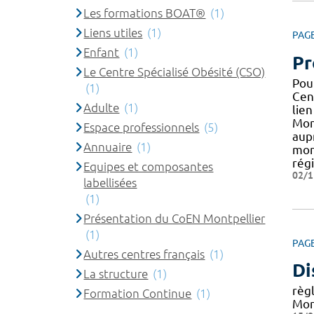
Les formations BOAT®
(1)
Liens utiles
(1)
PAG
Enfant
(1)
Pr
Le Centre Spécialisé Obésité (CSO)
Pou
(1)
Cen
Adulte
(1)
lien
Mont
Espace professionnels
(5)
aup
Annuaire
(1)
mon
rég
Equipes et composantes
02/1
labellisées
(1)
Présentation du CoEN Montpellier
(1)
PAG
Autres centres français
(1)
Di
La structure
(1)
règl
Formation Continue
(1)
Mon