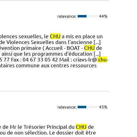
relevance:
44%
olences sexuelles, le
CHU
a mis en place un
 Violences Sexuelles dans l'ancienne [...]
évention primaire ( Accueil - BOAT -
CHU
de
, ainsi que les programmes d'éducation [...]
77 Fax : 04 67 33 05 42 Mail : criavs-lr@
chu
-
entaires commune aux centres ressources
relevance:
43%
re de Mr le Trésorier Principal du
CHU
de
 de non sélection. Le dossier doit être