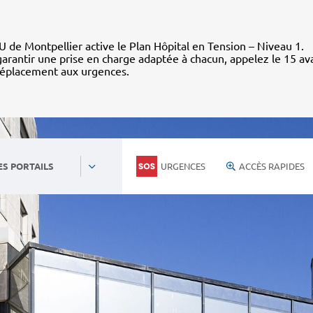
 de Montpellier active le Plan Hôpital en Tension – Niveau 1.
arantir une prise en charge adaptée à chacun, appelez le 15 av
déplacement aux urgences.
URGENCES
ACCÈS RAPIDES
ES PORTAILS