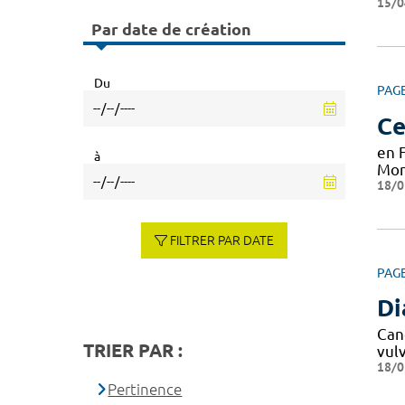
15/0
Par date de création
Du
PAG
Ce
en 
à
Mon
18/0
FILTRER PAR DATE
PAG
Di
Can
TRIER PAR :
vul
18/0
Pertinence