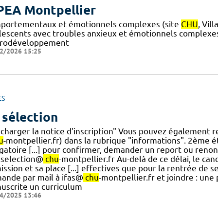
EA Montpellier
portementaux et émotionnels complexes (site
CHU
, Vil
lescents avec troubles anxieux et émotionnels complexe
rodéveloppement
2/2026 15:25
ES
 sélection
écharger la notice d'inscription" Vous pouvez également r
u
-montpellier.fr) dans la rubrique "informations". 2ème éta
gatoire [...] pour confirmer, demander un report ou renonc
s.selection@
chu
-montpellier.fr Au-delà de ce délai, le ca
ission et sa place [...] effectives que pour la rentrée de
ande par mail à ifas@
chu
-montpellier.fr et joindre : une
uscrite un curriculum
4/2025 13:46