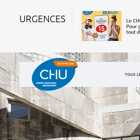
URGENCES
Le CHU
Pour g
tout 
TOUS L