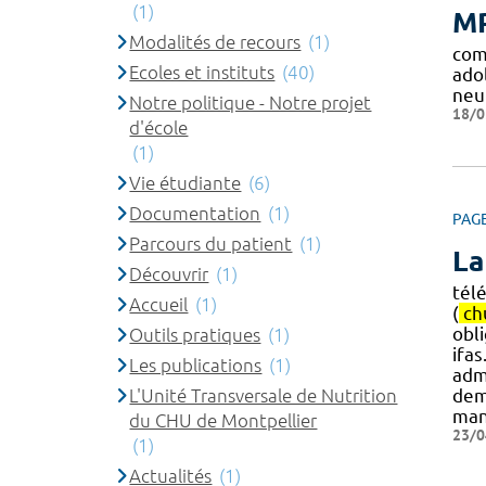
(1)
MP
Modalités de recours
(1)
com
Ecoles et instituts
(40)
ado
neu
Notre politique - Notre projet
18/0
d'école
(1)
Vie étudiante
(6)
Documentation
(1)
PAG
Parcours du patient
(1)
La
Découvrir
(1)
tél
Accueil
(1)
(
ch
obli
Outils pratiques
(1)
ifa
Les publications
(1)
adm
L'Unité Transversale de Nutrition
dem
man
du CHU de Montpellier
23/0
(1)
Actualités
(1)