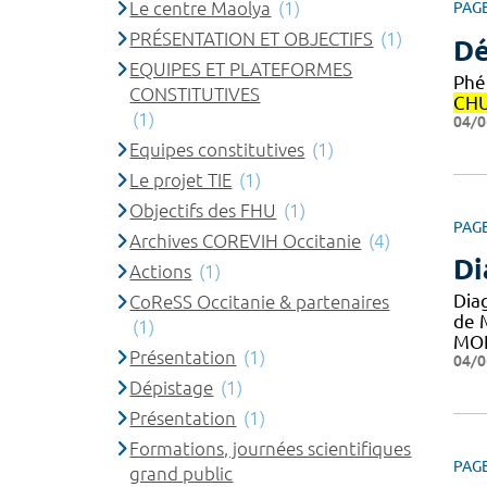
Le centre Maolya
(1)
PAG
PRÉSENTATION ET OBJECTIFS
(1)
Dé
EQUIPES ET PLATEFORMES
Phé
CONSTITUTIVES
CH
(1)
04/0
Equipes constitutives
(1)
Le projet TIE
(1)
Objectifs des FHU
(1)
PAG
Archives COREVIH Occitanie
(4)
Di
Actions
(1)
Dia
CoReSS Occitanie & partenaires
de 
(1)
MO
Présentation
(1)
04/0
Dépistage
(1)
Présentation
(1)
Formations, journées scientifiques
PAG
grand public