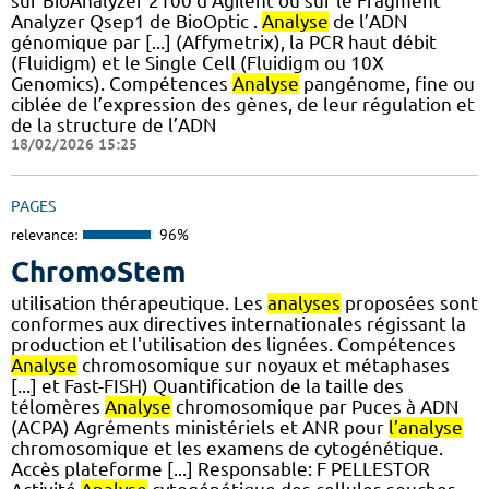
sur BioAnalyzer 2100 d’Agilent ou sur le Fragment
Analyzer Qsep1 de BioOptic .
Analyse
de l’ADN
génomique par [...] (Affymetrix), la PCR haut débit
(Fluidigm) et le Single Cell (Fluidigm ou 10X
Genomics). Compétences
Analyse
pangénome, fine ou
ciblée de l’expression des gènes, de leur régulation et
de la structure de l’ADN
18/02/2026 15:25
PAGES
relevance:
96%
ChromoStem
utilisation thérapeutique. Les
analyses
proposées sont
conformes aux directives internationales régissant la
production et l'utilisation des lignées. Compétences
Analyse
chromosomique sur noyaux et métaphases
[...] et Fast-FISH) Quantification de la taille des
télomères
Analyse
chromosomique par Puces à ADN
(ACPA) Agréments ministériels et ANR pour
l’analyse
chromosomique et les examens de cytogénétique.
Accès plateforme [...] Responsable: F PELLESTOR