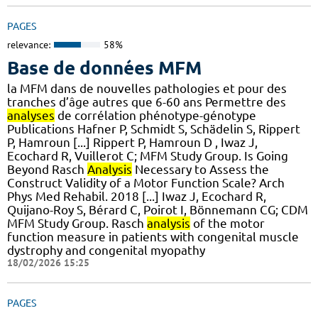
PAGES
relevance:
58%
Base de données MFM
la MFM dans de nouvelles pathologies et pour des
tranches d’âge autres que 6-60 ans Permettre des
analyses
de corrélation phénotype-génotype
Publications Hafner P, Schmidt S, Schädelin S, Rippert
P, Hamroun [...] Rippert P, Hamroun D , Iwaz J,
Ecochard R, Vuillerot C; MFM Study Group. Is Going
Beyond Rasch
Analysis
Necessary to Assess the
Construct Validity of a Motor Function Scale? Arch
Phys Med Rehabil. 2018 [...] Iwaz J, Ecochard R,
Quijano-Roy S, Bérard C, Poirot I, Bönnemann CG; CDM
MFM Study Group. Rasch
analysis
of the motor
function measure in patients with congenital muscle
dystrophy and congenital myopathy
18/02/2026 15:25
PAGES