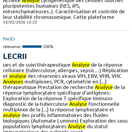
Activité
Analyse
cytogénétique des cellules souches
pluripotentes humaines (hES, iPS,
mésenchymateuses..). Caractérisation et contrôle de
leur stabilité chromosomique. Cette plateforme
18/02/2026 15:25
PAGES
relevance:
100%
LECRII
ues et de suivi thérapeutique
Analyse
de la réponse
cellulaire (tuberculose, allergies, sepsis…) Réplication
et
analyse
des réservoirs viraux VIH, EBV, VHB, VHC
Analyses
multiplexes, PCR, cytométrie en [...]
thérapeutique Prestation de recherche
Analyse
de la
réponse lymphocytaire spécifique d'antigènes:
Exploration de la réponse T spécifique Immuno-
diagnostic de la tuberculose
Analyse
fonctionnelle
multiplexe de la [...] la réponse lymphocytaire et
analyse
des profils inflammatoires des fluides
biologiques (Automate Luminex) Exploration des sous
populations lymphocytaires
Analyse
du statut
immunologique des patients avant