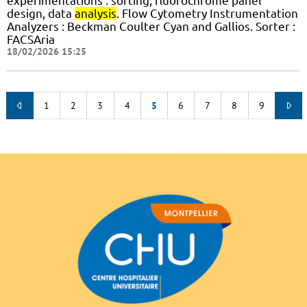
experimentations : sorting, fluorochrome panel
design, data
analysis
. Flow Cytometry Instrumentation
Analyzers : Beckman Coulter Cyan and Gallios. Sorter :
FACSAria
18/02/2026 15:25
1
2
3
4
5
6
7
8
9