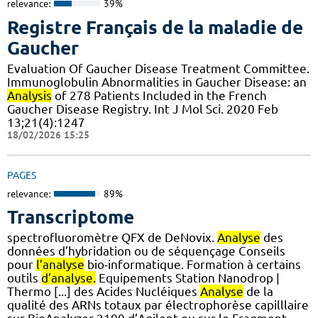
relevance:
39%
Registre Français de la maladie de
Gaucher
Evaluation Of Gaucher Disease Treatment Committee.
Immunoglobulin Abnormalities in Gaucher Disease: an
Analysis
of 278 Patients Included in the French
Gaucher Disease Registry. Int J Mol Sci. 2020 Feb
13;21(4):1247
18/02/2026 15:25
PAGES
relevance:
89%
Transcriptome
spectrofluoromètre QFX de DeNovix.
Analyse
des
données d’hybridation ou de séquençage Conseils
pour
l’analyse
bio-informatique. Formation à certains
outils
d’analyse.
Equipements Station Nanodrop |
Thermo [...] des Acides Nucléiques
Analyse
de la
qualité des ARNs totaux par électrophorèse capilllaire