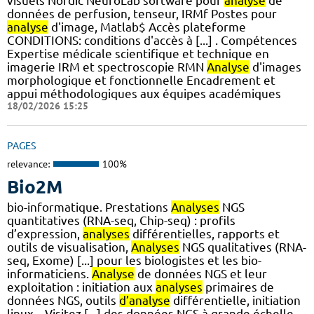
visuels Nordic NeuroLab software pour
analyse
de
données de perfusion, tenseur, IRMf Postes pour
analyse
d'image, Matlab$ Accès plateforme
CONDITIONS: conditions d'accès à [...] . Compétences
Expertise médicale scientifique et technique en
imagerie IRM et spectroscopie RMN
Analyse
d'images
morphologique et fonctionnelle Encadrement et
appui méthodologiques aux équipes académiques
18/02/2026 15:25
PAGES
relevance:
100%
Bio2M
bio-informatique. Prestations
Analyses
NGS
quantitatives (RNA-seq, Chip-seq) : profils
d’expression,
analyses
différentielles, rapports et
outils de visualisation,
Analyses
NGS qualitatives (RNA-
seq, Exome) [...] pour les biologistes et les bio-
informaticiens.
Analyse
de données NGS et leur
exploitation : initiation aux
analyses
primaires de
données NGS, outils
d’analyse
différentielle, initiation
linux... Visitez [...] des données NGS à grande échelle