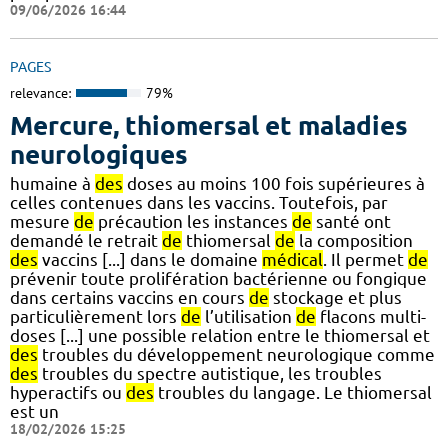
09/06/2026 16:44
PAGES
relevance:
79%
Mercure, thiomersal et maladies
neurologiques
humaine à
des
doses au moins 100 fois supérieures à
celles contenues dans les vaccins. Toutefois, par
mesure
de
précaution les instances
de
santé ont
demandé le retrait
de
thiomersal
de
la composition
des
vaccins [...] dans le domaine
médical
. Il permet
de
prévenir toute prolifération bactérienne ou fongique
dans certains vaccins en cours
de
stockage et plus
particulièrement lors
de
l’utilisation
de
flacons multi-
doses [...] une possible relation entre le thiomersal et
des
troubles du développement neurologique comme
des
troubles du spectre autistique, les troubles
hyperactifs ou
des
troubles du langage. Le thiomersal
est un
18/02/2026 15:25