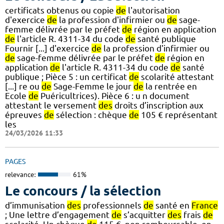
certificats obtenus ou copie
de
l'autorisation
d'exercice
de
la profession d'infirmier ou
de
sage-
femme délivrée par le préfet
de
région en application
de
l'article R. 4311-34 du code
de
santé publique
Fournir [...] d'exercice
de
la profession d'infirmier ou
de
sage-femme délivrée par le préfet
de
région en
application
de
l'article R. 4311-34 du code
de
santé
publique ; Pièce 5 : un certificat
de
scolarité attestant
[...] re ou
de
Sage-Femme le jour
de
la rentrée en
Ecole
de
Puéricultrices). Pièce 6 : u n document
attestant le versement
des
droits d’inscription aux
épreuves
de
sélection : chèque
de
105 € représentant
les
24/03/2026 11:33
PAGES
relevance:
61%
Le concours / la sélection
d’immunisation
des
professionnels
de
santé en
France
; Une lettre d’engagement
de
s’acquitter
des
frais
de