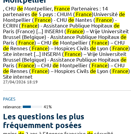
, CHU
de
Montpellier,
France
Partenaires : 14
partenaires
de
5 pays : CHUM (
France
)Université
de
Montpellier (
France
) - CHU
de
Nantes (
France
) -
ECRIN (
France
) - Assistance Publique Hopitaux
de
Paris (France) [...] INSERM (
France
) – Vrije Universiteit
Brussel (Belgique) - Assistance Publique Hopitaux
de
Paris (
France
) – CHU
de
Montpellier (
France
) – CHU
de
Rennes (
France
) – Hospices Civils
de
Lyon (
France
)
Site internet [...] INSERM (
France
) – Vrije Universiteit
Brussel (Belgique) - Assistance Publique Hopitaux
de
Paris (
France
) – CHU
de
Montpellier (
France
) – CHU
de
Rennes (
France
) – Hospices Civils
de
Lyon (
France
)
Site internet
27/04/2026 18:19
PAGES
relevance:
41%
Les questions les plus
fréquemment posées
moins
de
2 ans à l’Agence française
de
sécurité