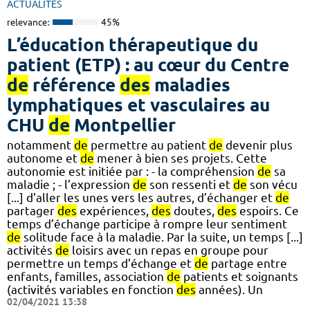
ACTUALITÉS
relevance:
45%
L’éducation thérapeutique du
patient (ETP) : au cœur du Centre
de
référence
des
maladies
lymphatiques et vasculaires au
CHU
de
Montpellier
notamment
de
permettre au patient
de
devenir plus
autonome et
de
mener à bien ses projets. Cette
autonomie est initiée par : - la compréhension
de
sa
maladie ; - l’expression
de
son ressenti et
de
son vécu
[...] d’aller les unes vers les autres, d’échanger et
de
partager
des
expériences,
des
doutes,
des
espoirs. Ce
temps d’échange participe à rompre leur sentiment
de
solitude face à la maladie. Par la suite, un temps [...]
activités
de
loisirs avec un repas en groupe pour
permettre un temps d’échange et
de
partage entre
enfants, familles, association
de
patients et soignants
(activités variables en fonction
des
années). Un
02/04/2021 13:38