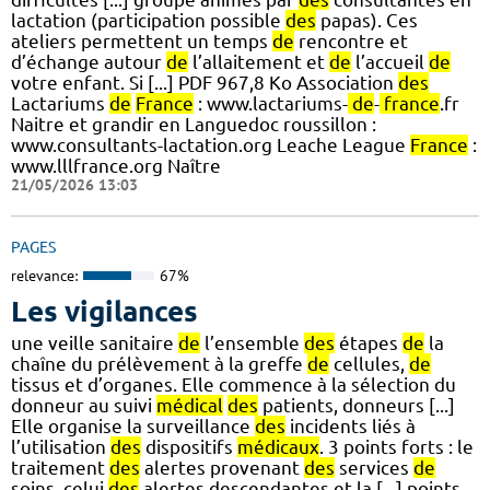
lactation (participation possible
des
papas). Ces
ateliers permettent un temps
de
rencontre et
d’échange autour
de
l’allaitement et
de
l’accueil
de
votre enfant. Si [...] PDF 967,8 Ko Association
des
Lactariums
de
France
: www.lactariums-
de
-
france
.fr
Naitre et grandir en Languedoc roussillon :
www.consultants-lactation.org Leache League
France
:
www.lllfrance.org Naître
21/05/2026 13:03
PAGES
relevance:
67%
Les vigilances
une veille sanitaire
de
l’ensemble
des
étapes
de
la
chaîne du prélèvement à la greffe
de
cellules,
de
tissus et d’organes. Elle commence à la sélection du
donneur au suivi
médical
des
patients, donneurs [...]
Elle organise la surveillance
des
incidents liés à
l’utilisation
des
dispositifs
médicaux
. 3 points forts : le
traitement
des
alertes provenant
des
services
de
soins, celui
des
alertes descendantes et la [...] points