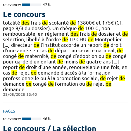
relevance:
42%
Le concours
totalité
des
frais
de
scolarité
de
13800€ et 175€ (Cf.
page 9/8 du dossier). Un chèque
de
100 € , non
remboursable, en règlement
des
frais
de
dossier et
de
sélection, libellé à l’ordre
de
TP CHU
de
Montpellier
[...] directeur
de
l'institut accorde un report
de
droit
d'une année en cas
de
départ au service national,
de
congé
de
maternité,
de
congé d'adoption ou
de
congé
pour garde d'un enfant
de
moins
de
quatre ans [...]
report
de
droit d'une année, renouvelable une fois, en
cas
de
rejet
de
demande d'accès à la formation
professionnelle ou à la promotion sociale,
de
rejet
de
demande
de
congé
de
formation ou
de
rejet
de
demande
28/05/2025 13:40
PAGES
relevance:
46%
Le concours / La sélection