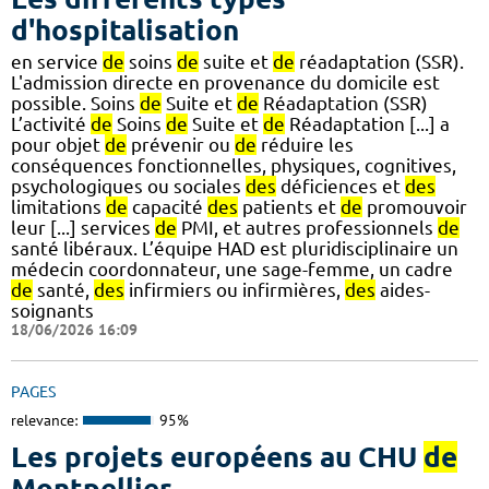
d'hospitalisation
en service
de
soins
de
suite et
de
réadaptation (SSR).
L'admission directe en provenance du domicile est
possible. Soins
de
Suite et
de
Réadaptation (SSR)
L’activité
de
Soins
de
Suite et
de
Réadaptation [...] a
pour objet
de
prévenir ou
de
réduire les
conséquences fonctionnelles, physiques, cognitives,
psychologiques ou sociales
des
déficiences et
des
limitations
de
capacité
des
patients et
de
promouvoir
leur [...] services
de
PMI, et autres professionnels
de
santé libéraux. L’équipe HAD est pluridisciplinaire un
médecin coordonnateur, une sage-femme, un cadre
de
santé,
des
infirmiers ou infirmières,
des
aides-
soignants
18/06/2026 16:09
PAGES
relevance:
95%
Les projets européens au CHU
de
Montpellier