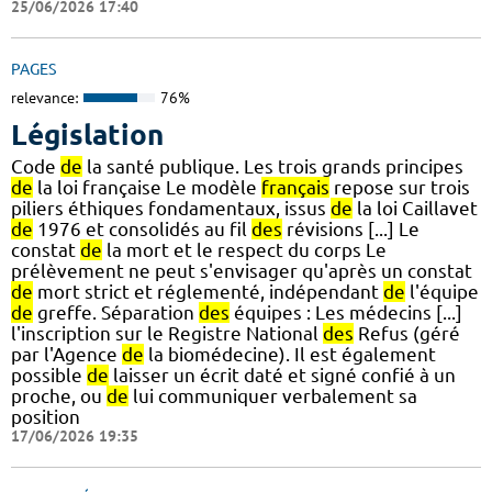
25/06/2026 17:40
PAGES
relevance:
76%
Législation
Code
de
la santé publique. Les trois grands principes
de
la loi française Le modèle
français
repose sur trois
piliers éthiques fondamentaux, issus
de
la loi Caillavet
de
1976 et consolidés au fil
des
révisions [...] Le
constat
de
la mort et le respect du corps Le
prélèvement ne peut s'envisager qu'après un constat
de
mort strict et réglementé, indépendant
de
l'équipe
de
greffe. Séparation
des
équipes : Les médecins [...]
l'inscription sur le Registre National
des
Refus (géré
par l'Agence
de
la biomédecine). Il est également
possible
de
laisser un écrit daté et signé confié à un
proche, ou
de
lui communiquer verbalement sa
position
17/06/2026 19:35