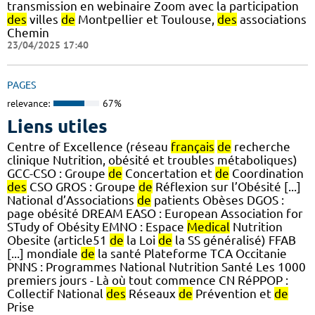
transmission en webinaire Zoom avec la participation
des
villes
de
Montpellier et Toulouse,
des
associations
Chemin
23/04/2025 17:40
PAGES
relevance:
67%
Liens utiles
Centre of Excellence (réseau
français
de
recherche
clinique Nutrition, obésité et troubles métaboliques)
GCC-CSO : Groupe
de
Concertation et
de
Coordination
des
CSO GROS : Groupe
de
Réflexion sur l’Obésité [...]
National d’Associations
de
patients Obèses DGOS :
page obésité DREAM EASO : European Association for
STudy of Obésity EMNO : Espace
Medical
Nutrition
Obesite (article51
de
la Loi
de
la SS généralisé) FFAB
[...] mondiale
de
la santé Plateforme TCA Occitanie
PNNS : Programmes National Nutrition Santé Les 1000
premiers jours - Là où tout commence CN RéPPOP :
Collectif National
des
Réseaux
de
Prévention et
de
Prise