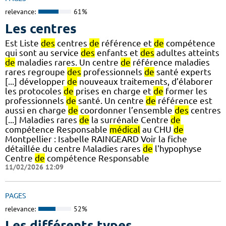
relevance:
61%
Les centres
Est Liste
des
centres
de
référence et
de
compétence
qui sont au service
des
enfants et
des
adultes atteints
de
maladies rares. Un centre
de
référence maladies
rares regroupe
des
professionnels
de
santé experts
[...] développer
de
nouveaux traitements, d’élaborer
les protocoles
de
prises en charge et
de
former les
professionnels
de
santé. Un centre
de
référence est
aussi en charge
de
coordonner l’ensemble
des
centres
[...] Maladies rares
de
la surrénale Centre
de
compétence Responsable
médical
au CHU
de
Montpellier : Isabelle RAINGEARD Voir la fiche
détaillée du centre Maladies rares
de
l'hypophyse
Centre
de
compétence Responsable
11/02/2026 12:09
PAGES
relevance:
52%
Les différents types