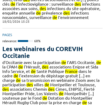
clés
de
l’infectiovigilance : surveillance
des
infections
associées aux soins,
des
infections du site opératoire,
enquête annuelle
de
prévalence
des
infections
nosocomiales, surveillance
de
l’environnement
18/02/2026 15:25
PAGES
relevance:
68%
Les webinaires du COREVIH
Occitanie
d’Occitanie avec la participation
de
l’ARS Occitanie,
de
la CPAM
de
l’Hérault,
des
associations Enipse et Sida
Info Service, et
de
Santé Publique
France
dans le
cadre
de
l’extension du dépistage gratuit [...] en
charge
de
sa transmission en webinaire Zoom avec la
participation
des
villes
de
Montpellier et Toulouse,
des
associations Chemin
des
Cimes, ENIPSE, Fierté
Montpellier Pride, Los Valents
de
Montpelhièr [...]
soutenue par le Fond
de
Dotation du Montpellier
Hérault Rugby Club pour la prise en charge
de
sa