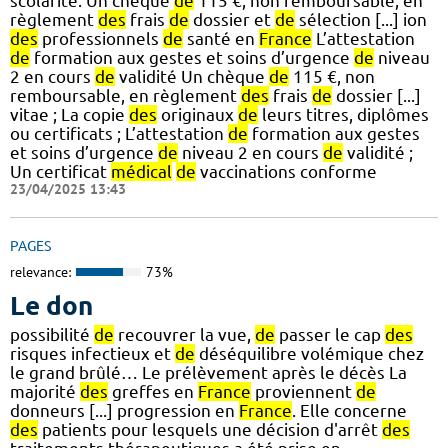
scolarité. Un chèque
de
115 €, non remboursable, en
règlement
des
frais
de
dossier et
de
sélection [...] ion
des
professionnels
de
santé en
France
L’attestation
de
formation aux gestes et soins d’urgence
de
niveau
2 en cours
de
validité Un chèque
de
115 €, non
remboursable, en règlement
des
frais
de
dossier [...]
vitae ; La copie
des
originaux
de
leurs titres, diplômes
ou certificats ; L’attestation
de
formation aux gestes
et soins d’urgence
de
niveau 2 en cours
de
validité ;
Un certificat
médical
de
vaccinations conforme
23/04/2025 13:43
PAGES
relevance:
73%
Le don
possibilité
de
recouvrer la vue,
de
passer le cap
des
risques infectieux et
de
déséquilibre volémique chez
le grand brûlé… Le prélèvement après le décès La
majorité
des
greffes en
France
proviennent
de
donneurs [...] progression en
France
. Elle concerne
des
patients pour lesquels une décision d'arrêt
des