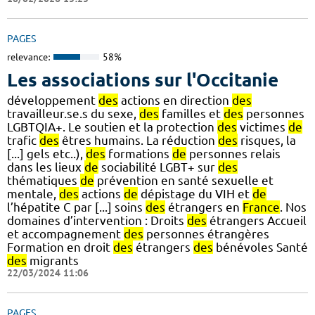
PAGES
relevance:
58%
Les associations sur l'Occitanie
développement
des
actions en direction
des
travailleur.se.s du sexe,
des
familles et
des
personnes
LGBTQIA+. Le soutien et la protection
des
victimes
de
trafic
des
êtres humains. La réduction
des
risques, la
[...] gels etc..),
des
formations
de
personnes relais
dans les lieux
de
sociabilité LGBT+ sur
des
thématiques
de
prévention en santé sexuelle et
mentale,
des
actions
de
dépistage du VIH et
de
l’hépatite C par [...] soins
des
étrangers en
France
. Nos
domaines d’intervention : Droits
des
étrangers Accueil
et accompagnement
des
personnes étrangères
Formation en droit
des
étrangers
des
bénévoles Santé
des
migrants
22/03/2024 11:06
PAGES