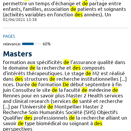
permettre un temps d’échange et
de
partage entre
enfants, familles, association
de
patients et soignants
(activités variables en fonction
des
années). Un
02/04/2021 13:38
PAGES
relevance:
60%
Masters
formation aux spécificités
de
l’assurance qualité dans
le domaine
de
la recherche et
des
composés
d’intérêts thérapeutiques. Le stage
de
M2 est réalisé
dans
des
structures
de
recherche institutionnelles [...]
nces. Durée
de
formation
De
début septembre à fin
juin Consultez le site
de
la faculté
de
médecine
de
Rennes pour en savoir plus Master 2 Health services
and clinical research (services
de
santé et recherche
[...] par l'Université
de
Montpellier Master 2
Recherche Soin Humanités Société (SHS) Objectifs
Qualifier
des
professionnels
de
la recherche alliant un
savoir
de
type biomédical ou soignant à
des
perspectives