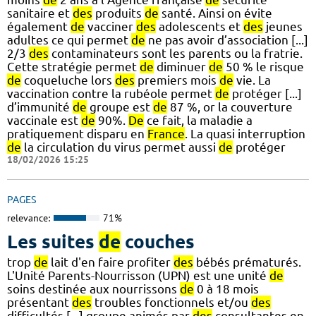
sanitaire et
des
produits
de
santé. Ainsi on évite
également
de
vacciner
des
adolescents et
des
jeunes
adultes ce qui permet
de
ne pas avoir d’association [...]
2/3
des
contaminateurs sont les parents ou la fratrie.
Cette stratégie permet
de
diminuer
de
50 % le risque
de
coqueluche lors
des
premiers mois
de
vie. La
vaccination contre la rubéole permet
de
protéger [...]
d’immunité
de
groupe est
de
87 %, or la couverture
vaccinale est
de
90%.
De
ce fait, la maladie a
pratiquement disparu en
France
. La quasi interruption
de
la circulation du virus permet aussi
de
protéger
18/02/2026 15:25
PAGES
relevance:
71%
Les suites
de
couches
trop
de
lait d'en faire profiter
des
bébés prématurés.
L'Unité Parents-Nourrisson (UPN) est une unité
de
soins destinée aux nourrissons
de
0 à 18 mois
présentant
des
troubles fonctionnels et/ou
des
difficultés [...] groupe animés par
des
consultantes en