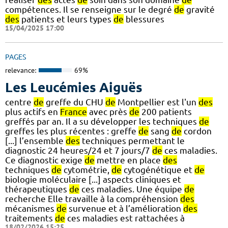
compétences. Il se renseigne sur le degré
de
gravité
des
patients et leurs types
de
blessures
15/04/2025 17:00
PAGES
relevance:
69%
Les Leucémies Aiguës
centre
de
greffe du CHU
de
Montpellier est l'un
des
plus actifs en
France
avec près
de
200 patients
greffés par an. Il a su développer les techniques
de
greffes les plus récentes : greffe
de
sang
de
cordon
[...] l’ensemble
des
techniques permettant le
diagnostic 24 heures/24 et 7 jours/7
de
ces maladies.
Ce diagnostic exige
de
mettre en place
des
techniques
de
cytométrie,
de
cytogénétique et
de
biologie moléculaire [...] aspects cliniques et
thérapeutiques
de
ces maladies. Une équipe
de
recherche Elle travaille à la compréhension
des
mécanismes
de
survenue et à l’amélioration
des
traitements
de
ces maladies est rattachées à
18/02/2026 15:25