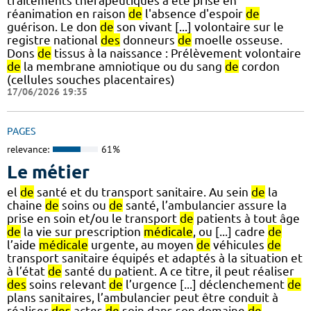
traitements thérapeutiques a été prise en
réanimation en raison
de
l'absence d'espoir
de
guérison. Le don
de
son vivant [...] volontaire sur le
registre national
des
donneurs
de
moelle osseuse.
Dons
de
tissus à la naissance : Prélèvement volontaire
de
la membrane amniotique ou du sang
de
cordon
(cellules souches placentaires)
17/06/2026 19:35
PAGES
relevance:
61%
Le métier
el
de
santé et du transport sanitaire. Au sein
de
la
chaine
de
soins ou
de
santé, l’ambulancier assure la
prise en soin et/ou le transport
de
patients à tout âge
de
la vie sur prescription
médicale
, ou [...] cadre
de
l’aide
médicale
urgente, au moyen
de
véhicules
de
transport sanitaire équipés et adaptés à la situation et
à l’état
de
santé du patient. A ce titre, il peut réaliser
des
soins relevant
de
l’urgence [...] déclenchement
de
plans sanitaires, l’ambulancier peut être conduit à
réaliser
des
actes
de
soin dans son domaine
de