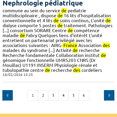
Nephrologie pédiatrique
commune au sein du service
de
pediatrie
multidisciplinaire , dispose
de
16 lits d'hospitalisation
conventionnelle et 4 lits
de
soins continus, L’unité
de
dialyse comporte 5 postes
de
traitement. Pathologies
[...] consortium SORARE Centre
de
compétence
maladie
de
Fabry Quelques liens d’intérêt L’unité
entretient un partenariat privilégié avec les
associations suivantes : AIRG-
France
Association
des
malades du syndrome [...] Activité
de
recherche
Recherche fondamentale Collaboration institut
de
génomique fonctionnelle UMR5203 CNRS (Dr
Mouillac) U1191 INSERM Physiologie rénale et
tubulopathie centre
de
recherche
des
cordeliers
18/02/2026 15:25
1
2
3
4
5
6