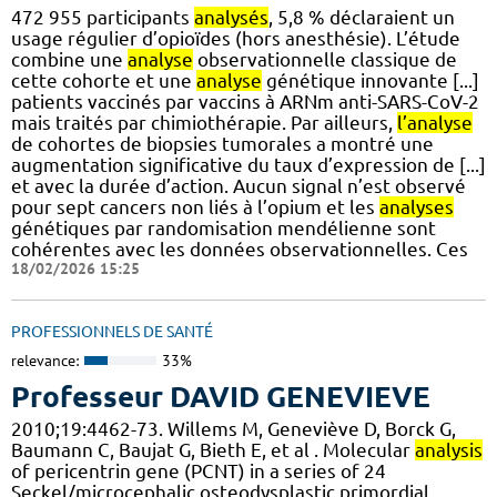
472 955 participants
analysés
, 5,8 % déclaraient un
usage régulier d’opioïdes (hors anesthésie). L’étude
combine une
analyse
observationnelle classique de
cette cohorte et une
analyse
génétique innovante [...]
patients vaccinés par vaccins à ARNm anti-SARS-CoV-2
mais traités par chimiothérapie. Par ailleurs,
l’analyse
de cohortes de biopsies tumorales a montré une
augmentation significative du taux d’expression de [...]
et avec la durée d’action. Aucun signal n’est observé
pour sept cancers non liés à l’opium et les
analyses
génétiques par randomisation mendélienne sont
cohérentes avec les données observationnelles. Ces
18/02/2026 15:25
PROFESSIONNELS DE SANTÉ
relevance:
33%
Professeur DAVID GENEVIEVE
2010;19:4462-73. Willems M, Geneviève D, Borck G,
Baumann C, Baujat G, Bieth E, et al . Molecular
analysis
of pericentrin gene (PCNT) in a series of 24
Seckel/microcephalic osteodysplastic primordial