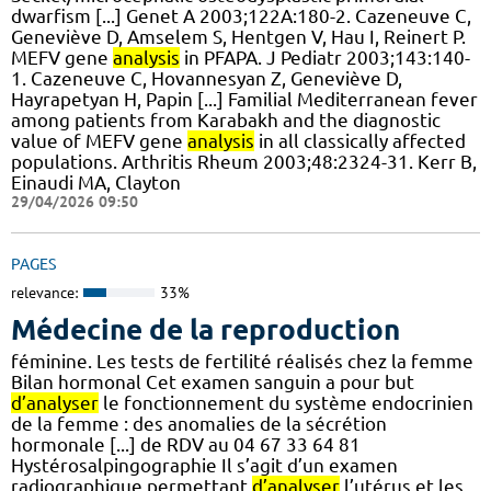
dwarfism [...] Genet A 2003;122A:180-2. Cazeneuve C,
Geneviève D, Amselem S, Hentgen V, Hau I, Reinert P.
MEFV gene
analysis
in PFAPA. J Pediatr 2003;143:140-
1. Cazeneuve C, Hovannesyan Z, Geneviève D,
Hayrapetyan H, Papin [...] Familial Mediterranean fever
among patients from Karabakh and the diagnostic
value of MEFV gene
analysis
in all classically affected
populations. Arthritis Rheum 2003;48:2324-31. Kerr B,
Einaudi MA, Clayton
29/04/2026 09:50
PAGES
relevance:
33%
Médecine de la reproduction
féminine. Les tests de fertilité réalisés chez la femme
Bilan hormonal Cet examen sanguin a pour but
d’analyser
le fonctionnement du système endocrinien
de la femme : des anomalies de la sécrétion
hormonale [...] de RDV au 04 67 33 64 81
Hystérosalpingographie Il s’agit d’un examen
radiographique permettant
d’analyser
l’utérus et les