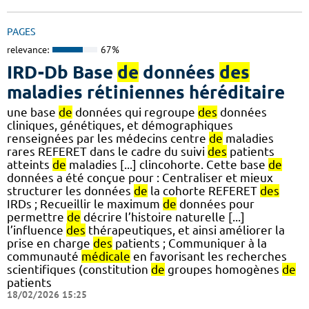
PAGES
relevance:
67%
IRD-Db Base
de
données
des
maladies rétiniennes héréditaire
une base
de
données qui regroupe
des
données
cliniques, génétiques, et démographiques
renseignées par les médecins centre
de
maladies
rares REFERET dans le cadre du suivi
des
patients
atteints
de
maladies [...] clincohorte. Cette base
de
données a été conçue pour : Centraliser et mieux
structurer les données
de
la cohorte REFERET
des
IRDs ; Recueillir le maximum
de
données pour
permettre
de
décrire l’histoire naturelle [...]
l’influence
des
thérapeutiques, et ainsi améliorer la
prise en charge
des
patients ; Communiquer à la
communauté
médicale
en favorisant les recherches
scientifiques (constitution
de
groupes homogènes
de
patients
18/02/2026 15:25