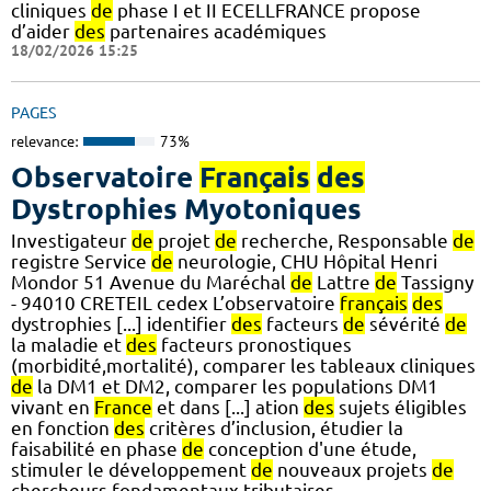
cliniques
de
phase I et II ECELLFRANCE propose
d’aider
des
partenaires académiques
18/02/2026 15:25
PAGES
relevance:
73%
Observatoire
Français
des
Dystrophies Myotoniques
Investigateur
de
projet
de
recherche, Responsable
de
registre Service
de
neurologie, CHU Hôpital Henri
Mondor 51 Avenue du Maréchal
de
Lattre
de
Tassigny
- 94010 CRETEIL cedex L’observatoire
français
des
dystrophies [...] identifier
des
facteurs
de
sévérité
de
la maladie et
des
facteurs pronostiques
(morbidité,mortalité), comparer les tableaux cliniques
de
la DM1 et DM2, comparer les populations DM1
vivant en
France
et dans [...] ation
des
sujets éligibles
en fonction
des
critères d’inclusion, étudier la
faisabilité en phase
de
conception d'une étude,
stimuler le développement
de
nouveaux projets
de
chercheurs fondamentaux tributaires