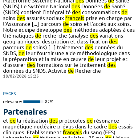
Plateforme Système National
des
Données
de
Santé
(SNDS) Le Système National
des
Données
de
Santé
(SNDS) contient l'intégralité
des
consommations
de
soins
des
assurés sociaux
français
prise en charge par
l'Assurance [...] parcours
de
soins et l’accès aux soins.
Notre équipe développe
des
méthodes adaptées à ces
thématiques
de
recherche (analyse
des
variations
géographiques, description et classification
des
parcours
de
soins) [...] traitement
des
données du
SNDS,
de
leur fournir une aide méthodologique dans
la préparation et la mise en œuvre
de
leur projet et
d'assurer
des
formations sur le traitement
des
données du SNDS. Activité
de
Recherche
18/02/2026 15:25
PAGES
relevance:
82%
Partenaires
et
de
la réalisation
des
protocoles
de
résonance
magnétique nucléaire prévus dans le cadre
des
essais
cliniques. Etablissement
français
du sang (EFS)