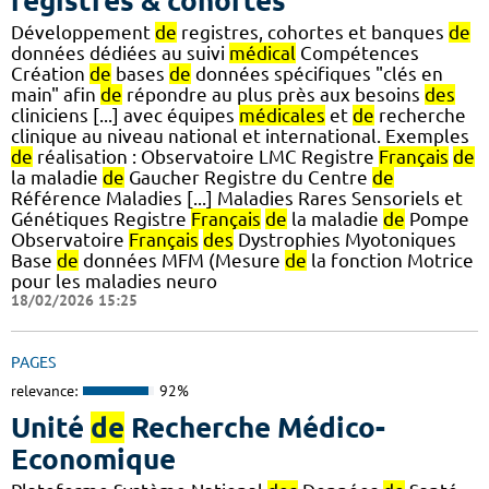
registres & cohortes
Développement
de
registres, cohortes et banques
de
données dédiées au suivi
médical
Compétences
Création
de
bases
de
données spécifiques "clés en
main" afin
de
répondre au plus près aux besoins
des
cliniciens [...] avec équipes
médicales
et
de
recherche
clinique au niveau national et international. Exemples
de
réalisation : Observatoire LMC Registre
Français
de
la maladie
de
Gaucher Registre du Centre
de
Référence Maladies [...] Maladies Rares Sensoriels et
Génétiques Registre
Français
de
la maladie
de
Pompe
Observatoire
Français
des
Dystrophies Myotoniques
Base
de
données MFM (Mesure
de
la fonction Motrice
pour les maladies neuro
18/02/2026 15:25
PAGES
relevance:
92%
Unité
de
Recherche Médico-
Economique