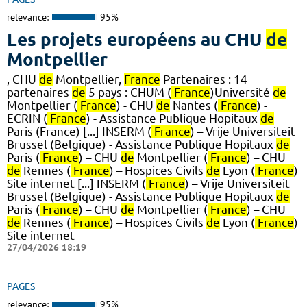
relevance:
95%
Les projets européens au CHU
de
Montpellier
, CHU
de
Montpellier,
France
Partenaires : 14
partenaires
de
5 pays : CHUM (
France
)Université
de
Montpellier (
France
) - CHU
de
Nantes (
France
) -
ECRIN (
France
) - Assistance Publique Hopitaux
de
Paris (France) [...] INSERM (
France
) – Vrije Universiteit
Brussel (Belgique) - Assistance Publique Hopitaux
de
Paris (
France
) – CHU
de
Montpellier (
France
) – CHU
de
Rennes (
France
) – Hospices Civils
de
Lyon (
France
)
Site internet [...] INSERM (
France
) – Vrije Universiteit
Brussel (Belgique) - Assistance Publique Hopitaux
de
Paris (
France
) – CHU
de
Montpellier (
France
) – CHU
de
Rennes (
France
) – Hospices Civils
de
Lyon (
France
)
Site internet
27/04/2026 18:19
PAGES
relevance:
95%