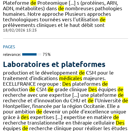
Plateforme
de
Proteomique [...] s (protéines, ARN,
ADN, métabolites) dans
de
nombreuses pathologies
humaines. Notre approche Plusieurs approches
technologiques tournées vers l’utilisation
de
prélèvements cliniques et le haut débit sont
18/02/2026 15:25
PAGES
relevance:
75%
Laboratoires et plateformes
production et le développement
de
CSM pour le
traitement d’indications
médicales
majeures.
ECELLFRANCE regroupe :
Des
plateformes
de
production
de
CSM
de
grade clinique
Des
équipes
de
recherche avec une expertise [...] une plateforme
de
recherche et d’innovation du CHU et
de
l’Université
de
Montpellier, financée par la région Occitanie. Elle a
pour ambition
de
devenir un pôle d'excellence unique
grâce à
des
expertises [...] expertise en matière
de
recherche translationnelle en thérapie cellulaire
Des
équipes
de
recherche clinique pour réaliser les études