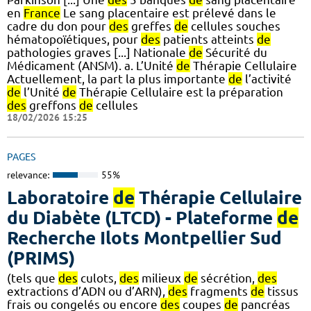
en
France
Le sang placentaire est prélevé dans le
cadre du don pour
des
greffes
de
cellules souches
hématopoïétiques, pour
des
patients atteints
de
pathologies graves [...] Nationale
de
Sécurité du
Médicament (ANSM). a. L’Unité
de
Thérapie Cellulaire
Actuellement, la part la plus importante
de
l’activité
de
l’Unité
de
Thérapie Cellulaire est la préparation
des
greffons
de
cellules
18/02/2026 15:25
PAGES
relevance:
55%
Laboratoire
de
Thérapie Cellulaire
du Diabète (LTCD) - Plateforme
de
Recherche Ilots Montpellier Sud
(PRIMS)
(tels que
des
culots,
des
milieux
de
sécrétion,
des
extractions d’ADN ou d’ARN),
des
fragments
de
tissus
frais ou congelés ou encore
des
coupes
de
pancréas