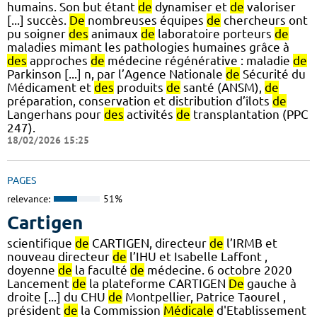
humains. Son but étant
de
dynamiser et
de
valoriser
[...] succès.
De
nombreuses équipes
de
chercheurs ont
pu soigner
des
animaux
de
laboratoire porteurs
de
maladies mimant les pathologies humaines grâce à
des
approches
de
médecine régénérative : maladie
de
Parkinson [...] n, par l’Agence Nationale
de
Sécurité du
Médicament et
des
produits
de
santé (ANSM),
de
préparation, conservation et distribution d’îlots
de
Langerhans pour
des
activités
de
transplantation (PPC
247).
18/02/2026 15:25
PAGES
relevance:
51%
Cartigen
scientifique
de
CARTIGEN, directeur
de
l’IRMB et
nouveau directeur
de
l’IHU et Isabelle Laffont ,
doyenne
de
la faculté
de
médecine. 6 octobre 2020
Lancement
de
la plateforme CARTIGEN
De
gauche à
droite [...] du CHU
de
Montpellier, Patrice Taourel ,
président
de
la Commission
Médicale
d'Etablissement