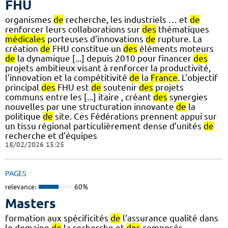
FHU
organismes
de
recherche, les industriels … et
de
renforcer leurs collaborations sur
des
thématiques
médicales
porteuses d'innovations
de
rupture. La
création
de
FHU constitue un
des
éléments moteurs
de
la dynamique [...] depuis 2010 pour financer
des
projets ambitieux visant à renforcer la productivité,
l’innovation et la compétitivité
de
la
France
. L'objectif
principal
des
FHU est
de
soutenir
des
projets
communs entre les [...] itaire , créant
des
synergies
nouvelles par une structuration innovante
de
la
politique
de
site. Ces Fédérations prennent appui sur
un tissu régional particulièrement dense d’unités
de
recherche et d’équipes
18/02/2026 15:25
PAGES
relevance:
60%
Masters
formation aux spécificités
de
l’assurance qualité dans
le domaine
de
la recherche et
des
composés