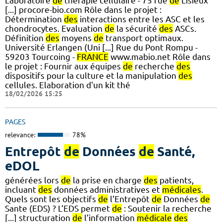
Laboratoire
de
thérapie cellulaire - 75 rue
de
Lisieux
[...] procore-bio.com Rôle dans le projet :
Détermination
des
interactions entre les ASC et les
chondrocytes. Evaluation
de
la sécurité
des
ASCs.
Définition
des
moyens
de
transport optimaux.
Université Erlangen (Uni [...] Rue du Pont Rompu -
59203 Tourcoing -
FRANCE
www.mabio.net Rôle dans
le projet : Fournir aux équipes
de
recherche
des
dispositifs pour la culture et la manipulation
des
cellules. Elaboration d'un kit thé
18/02/2026 15:25
PAGES
relevance:
78%
Entrepôt
de
Données
de
Santé,
eDOL
générées lors
de
la prise en charge
des
patients,
incluant
des
données administratives et
médicales
.
Quels sont les objectifs
de
l’Entrepôt
de
Données
de
Sante (EDS) ? L’EDS permet
de
: Soutenir la recherche
[...] structuration
de
l’information
médicale
des