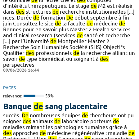
d’intérêts thérapeutiques. Le stage
de
M2 est réalisé
dans
des
structures
de
recherche institutionnelles [...]
nces. Durée
de
formation
De
début septembre à fin
juin Consultez le site
de
la faculté
de
médecine
de
Rennes pour en savoir plus Master 2 Health services
and clinical research (services
de
santé et recherche
[...] par l'Université
de
Montpellier Master 2
Recherche Soin Humanités Société (SHS) Objectifs
Qualifier
des
professionnels
de
la recherche alliant un
savoir
de
type biomédical ou soignant à
des
perspectives
09/06/2026 16:44
PAGES
relevance:
59%
Banque
de
sang placentaire
succès.
De
nombreuses équipes
de
chercheurs ont pu
soigner
des
animaux
de
laboratoire porteurs
de
maladies mimant les pathologies humaines grâce à
des
approches
de
médecine régénérative : maladie
de
Parkinson [...] Une
des
5 banques
de
sang placentaire