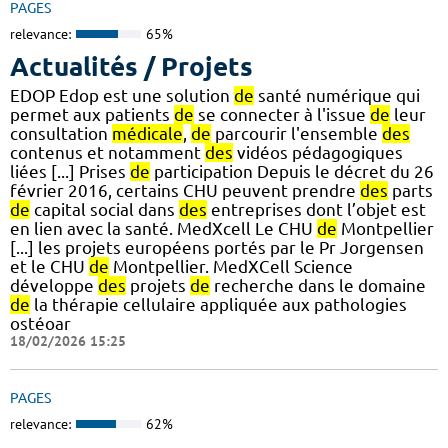
PAGES
relevance:
65%
Actualités / Projets
EDOP Edop est une solution
de
santé numérique qui
permet aux patients
de
se connecter à l'issue
de
leur
consultation
médicale
,
de
parcourir l'ensemble
des
contenus et notamment
des
vidéos pédagogiques
liées [...] Prises
de
participation Depuis le décret du 26
février 2016, certains CHU peuvent prendre
des
parts
de
capital social dans
des
entreprises dont l’objet est
en lien avec la santé. MedXcell Le CHU
de
Montpellier
[...] les projets européens portés par le Pr Jorgensen
et le CHU
de
Montpellier. MedXCell Science
développe
des
projets
de
recherche dans le domaine
de
la thérapie cellulaire appliquée aux pathologies
ostéoar
18/02/2026 15:25
PAGES
relevance:
62%