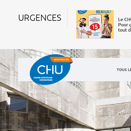
URGENCES
Le CHU
Pour g
tout 
TOUS L