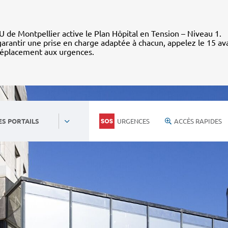
 de Montpellier active le Plan Hôpital en Tension – Niveau 1.
arantir une prise en charge adaptée à chacun, appelez le 15 av
déplacement aux urgences.
URGENCES
ACCÈS RAPIDES
ES PORTAILS