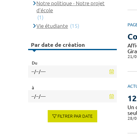
Notre politique - Notre projet
d'école
(1)
PAG
Vie étudiante
(15)
Co
Par date de création
Aff
Gir
21/0
Du
ACT
à
12
Un 
seu
FILTRER PAR DATE
28/0