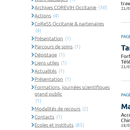
tra
Archives COREVIH Occitanie
(30)
21/0
Actions
(4)
CoReSS Occitanie & partenaires
(4)
PAG
Présentation
(1)
Ta
Parcours de soins
(1)
Dépistage
(1)
For
Tél
Liens utiles
(1)
21/0
Actualités
(1)
Présentation
(1)
Formations, journées scientifiques
grand public
PAG
(1)
Ma
Modalités de recours
(2)
Acc
Contacts
(1)
Chi
Ecoles et instituts
(85)
18/0