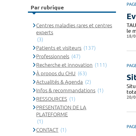
PAG
Par rubrique
Ev
TAU
Centres maladies rares et centres
le 
experts
18/0
(3)
Patients et visiteurs
(137)
Professionnels
(47)
Recherche et innovation
(111)
PAG
À propos du CHU
(63)
Si
Actualités & Agenda
(2)
Situ
Infos & recommandations
(1)
tota
20/0
RESSOURCES
(1)
PRESENTATION DE LA
PLATEFORME
(1)
PAG
CONTACT
(1)