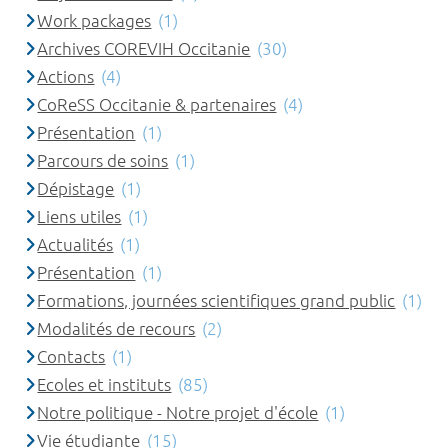
Work packages
(1)
Archives COREVIH Occitanie
(30)
Actions
(4)
CoReSS Occitanie & partenaires
(4)
Présentation
(1)
Parcours de soins
(1)
Dépistage
(1)
Liens utiles
(1)
Actualités
(1)
Présentation
(1)
Formations, journées scientifiques grand public
(1)
Modalités de recours
(2)
Contacts
(1)
Ecoles et instituts
(85)
Notre politique - Notre projet d'école
(1)
Vie étudiante
(15)