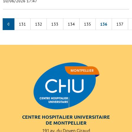
10/06/2026 17:47
131
132
133
134
135
136
137
CENTRE HOSPITALIER UNIVERSITAIRE
DE MONTPELLIER
191 av. du Doyen Giraud