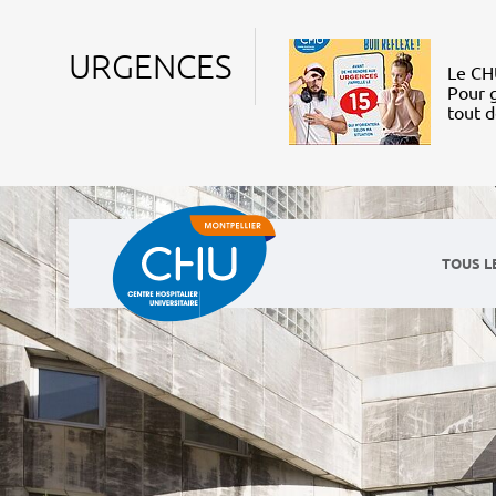
URGENCES
Le CHU
Pour g
tout 
TOUS L