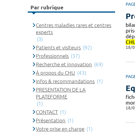
PAG
Par rubrique
Pr
bila
Centres maladies rares et centres
pris
experts
dép
(3)
CH
18/0
Patients et visiteurs
(92)
Professionnels
(37)
Recherche et innovation
(69)
À propos du CHU
(43)
PAG
Infos & recommandations
(1)
Eq
PRESENTATION DE LA
PLATEFORME
fic
mont
(1)
18/0
CONTACT
(1)
Présentation
(1)
Votre prise en charge
(1)