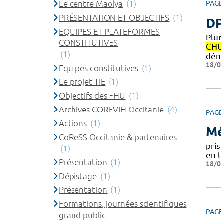
Le centre Maolya
(1)
PAG
PRÉSENTATION ET OBJECTIFS
(1)
DP
EQUIPES ET PLATEFORMES
Plur
CONSTITUTIVES
CH
(1)
dém
18/0
Equipes constitutives
(1)
Le projet TIE
(1)
Objectifs des FHU
(1)
Archives COREVIH Occitanie
(4)
PAG
Actions
(1)
Mé
CoReSS Occitanie & partenaires
pri
(1)
en 
Présentation
(1)
18/0
Dépistage
(1)
Présentation
(1)
Formations, journées scientifiques
PAG
grand public