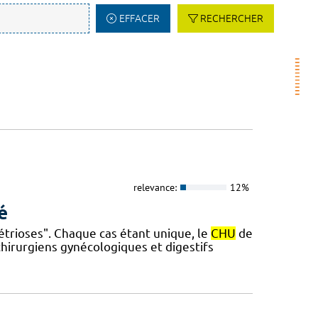
EFFACER
RECHERCHER
relevance:
12%
é
étrioses". Chaque cas étant unique, le
CHU
de
hirurgiens gynécologiques et digestifs