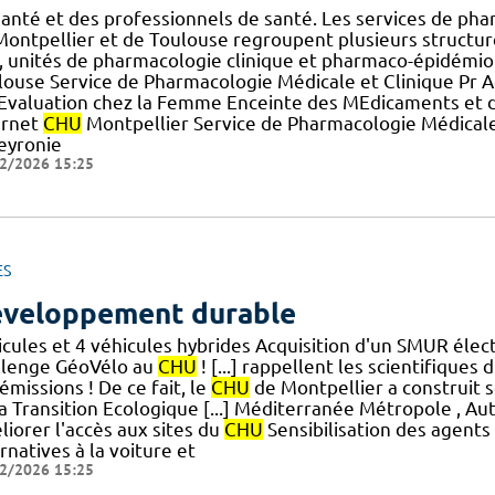
santé et des professionnels de santé. Les services de ph
Montpellier et de Toulouse regroupent plusieurs structure
, unités de pharmacologie clinique et pharmaco-épidémio
louse Service de Pharmacologie Médicale et Clinique Pr
.] Evaluation chez la Femme Enceinte des MEdicaments et 
ernet
CHU
Montpellier Service de Pharmacologie Médicale
eyronie
2/2026 15:25
ES
veloppement durable
icules et 4 véhicules hybrides Acquisition d'un SMUR élec
llenge GéoVélo au
CHU
! [...] rappellent les scientifique
émissions ! De ce fait, le
CHU
de Montpellier a construit 
a Transition Ecologique [...] Méditerranée Métropole , Aut
iorer l'accès aux sites du
CHU
Sensibilisation des agents q
rnatives à la voiture et
2/2026 15:25