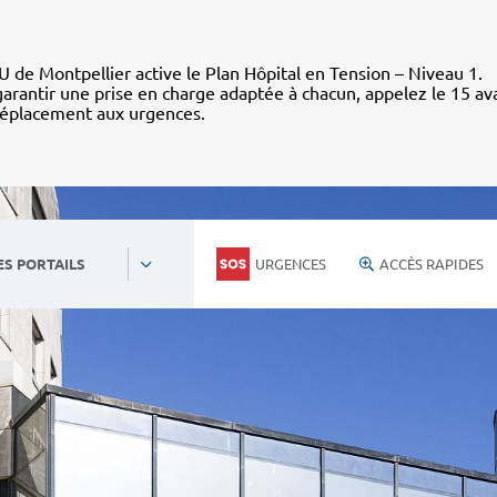
 de Montpellier active le Plan Hôpital en Tension – Niveau 1.
arantir une prise en charge adaptée à chacun, appelez le 15 av
déplacement aux urgences.
URGENCES
ACCÈS RAPIDES
ES PORTAILS