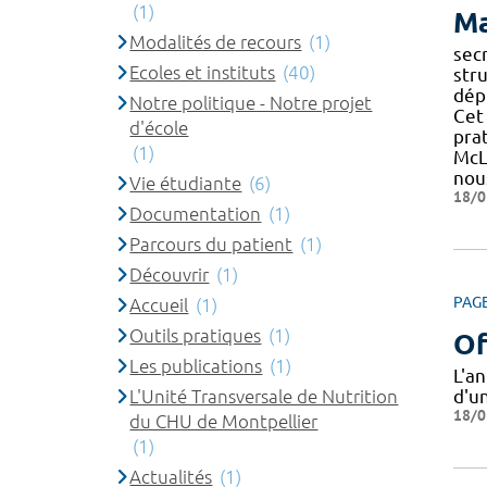
(1)
Ma
Modalités de recours
(1)
sec
Ecoles et instituts
(40)
str
dépl
Notre politique - Notre projet
Cet
d'école
pra
(1)
McL
nou
Vie étudiante
(6)
18/0
Documentation
(1)
Parcours du patient
(1)
Découvrir
(1)
PAG
Accueil
(1)
Outils pratiques
(1)
Of
Les publications
(1)
L'a
L'Unité Transversale de Nutrition
d'u
18/0
du CHU de Montpellier
(1)
Actualités
(1)