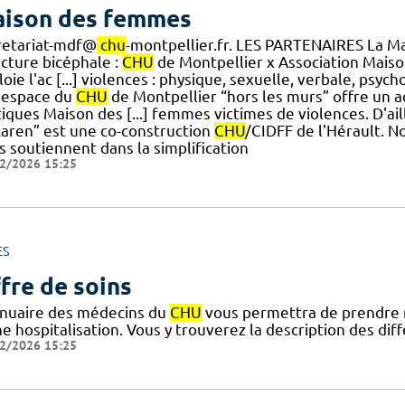
ison des femmes
retariat-mdf@
chu
-montpellier.fr. LES PARTENAIRES La 
ucture bicéphale :
CHU
de Montpellier x Association Mai
oie l'ac [...] violences : physique, sexuelle, verbale, psyc
 espace du
CHU
de Montpellier “hors les murs” offre un ac
tiques Maison des [...] femmes victimes de violences. D'a
aren” est une co-construction
CHU
/CIDFF de l'Hérault. No
s soutiennent dans la simplification
2/2026 15:25
ES
fre de soins
nnuaire des médecins du
CHU
vous permettra de prendre 
ne hospitalisation. Vous y trouverez la description des di
2/2026 15:25