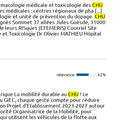
armacologie médicale et toxicologie des
CHU
s médicales : centres régionaux de pha [...]
logie et unité de prévention du dopage.
CHU
 Agnès Sommet 37 allées Jules-Guesde, 31000
de leurs RISques (EFEMERIS) Courriel Site
 et Toxicologie Dr Olivier MATHIEU Hôpital
relevance:
62%
trique La mobilité durable au
CHU
! Le
s du GIEC, chaque geste compte pour réduire
son Projet d'Etablissement 2023-2027 autour
orité Organisatrice de la Mobilité, pour
ui utilisent les véhicules de la flotte aux