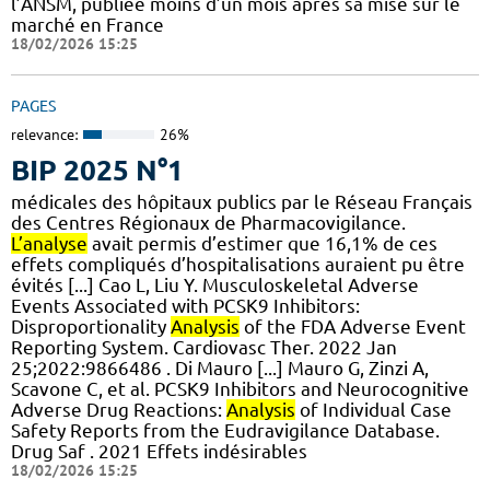
l’ANSM, publiée moins d’un mois après sa mise sur le
marché en France
18/02/2026 15:25
PAGES
relevance:
26%
BIP 2025 N°1
médicales des hôpitaux publics par le Réseau Français
des Centres Régionaux de Pharmacovigilance.
L’analyse
avait permis d’estimer que 16,1% de ces
effets compliqués d’hospitalisations auraient pu être
évités [...] Cao L, Liu Y. Musculoskeletal Adverse
Events Associated with PCSK9 Inhibitors:
Disproportionality
Analysis
of the FDA Adverse Event
Reporting System. Cardiovasc Ther. 2022 Jan
25;2022:9866486 . Di Mauro [...] Mauro G, Zinzi A,
Scavone C, et al. PCSK9 Inhibitors and Neurocognitive
Adverse Drug Reactions:
Analysis
of Individual Case
Safety Reports from the Eudravigilance Database.
Drug Saf . 2021 Effets indésirables
18/02/2026 15:25