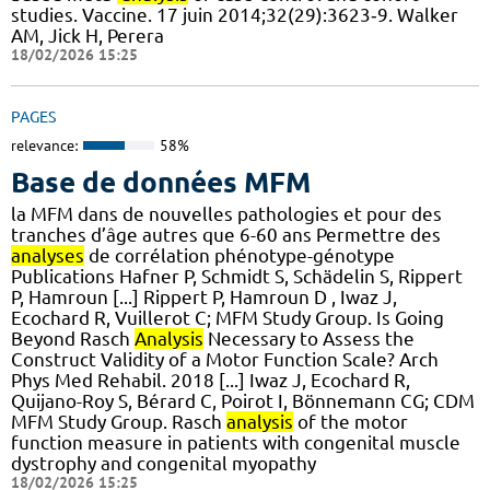
studies. Vaccine. 17 juin 2014;32(29):3623‑9. Walker
AM, Jick H, Perera
18/02/2026 15:25
PAGES
relevance:
58%
Base de données MFM
la MFM dans de nouvelles pathologies et pour des
tranches d’âge autres que 6-60 ans Permettre des
analyses
de corrélation phénotype-génotype
Publications Hafner P, Schmidt S, Schädelin S, Rippert
P, Hamroun [...] Rippert P, Hamroun D , Iwaz J,
Ecochard R, Vuillerot C; MFM Study Group. Is Going
Beyond Rasch
Analysis
Necessary to Assess the
Construct Validity of a Motor Function Scale? Arch
Phys Med Rehabil. 2018 [...] Iwaz J, Ecochard R,
Quijano-Roy S, Bérard C, Poirot I, Bönnemann CG; CDM
MFM Study Group. Rasch
analysis
of the motor
function measure in patients with congenital muscle
dystrophy and congenital myopathy
18/02/2026 15:25