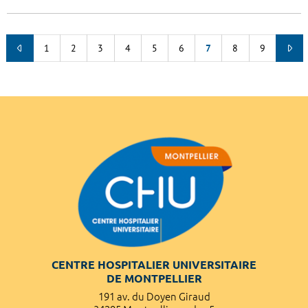
1
2
3
4
5
6
7
8
9
CENTRE HOSPITALIER UNIVERSITAIRE
DE MONTPELLIER
191 av. du Doyen Giraud