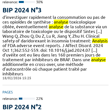
relevance:
30%
BIP 2024 N°3
d’investiguer rapidement la consommation ou pas de
ces opioïdes de synthèse :
analyse
toxicologique
ciblée, éventuellement
analyse
de la substance via un
laboratoire de toxicologie ou le dispositif Sintes [...]
Wang Q, Zhou Q, Du Z, Lu R, Jiang Y, Zhu H. Clinical
safety of daridorexant in insomnia treatment:
Analysis
of FDA adverse event reports. J Affect Disord. 2024
Oct 1;362:552-559. doi: 10.1016/j.jad.2024.07 [...]
d’uvéite ont eu lieu dans les 160 premiers jours de
traitement par inhibiteurs de BRAF. Dans une
analyse
additionnelle en cross-over, une méthode
d'autocontrôle où chaque patient traité par
inhibiteurs
18/02/2026 15:25
PAGES
relevance:
22%
BIP 2024 N°2