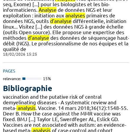
seq, Exome) [...] pour les biologistes et les bio-
informaticiens.
Analyse
de données NGS et leur
exploitation : initiation aux
analyses
primaires de
données NGS, outils
d’analyse
différentielle, initiation
linux... Visitez [...] des données NGS à grande échelle
(outils Open source). Elle propose une expertise des
méthodes
d’analyse
des données de séquençage haut-
débit (NGS). Le professionnalisme de nos équipes et la
qualité de
18/02/2026 15:25
PAGES
relevance:
15%
Bibliographie
vaccination and the putative risk of central
demyelinating diseases - A systematic review and
meta-
analysis
. Vaccine. 14 mars 2018;36(12):1548‑55.
Deer B. How the case against the MMR vaccine was
fixed. BMJ [...] Taylor LE, Swerdfeger AL, Eslick GD.
Vaccines are not associated with autism: an evidence-
based meta-
analysis
of case-control and cohort