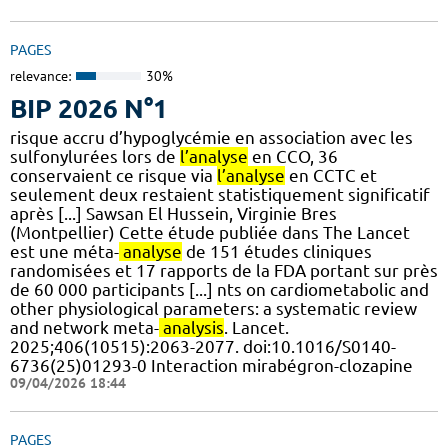
PAGES
relevance:
30%
BIP 2026 N°1
risque accru d’hypoglycémie en association avec les
sulfonylurées lors de
l’analyse
en CCO, 36
conservaient ce risque via
l’analyse
en CCTC et
seulement deux restaient statistiquement significatif
après [...] Sawsan El Hussein, Virginie Bres
(Montpellier) Cette étude publiée dans The Lancet
est une méta-
analyse
de 151 études cliniques
randomisées et 17 rapports de la FDA portant sur près
de 60 000 participants [...] nts on cardiometabolic and
other physiological parameters: a systematic review
and network meta-
analysis
. Lancet.
2025;406(10515):2063-2077. doi:10.1016/S0140-
6736(25)01293-0 Interaction mirabégron-clozapine
09/04/2026 18:44
PAGES