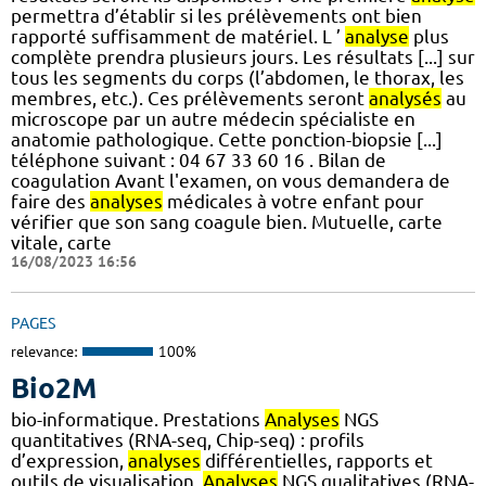
permettra d’établir si les prélèvements ont bien
rapporté suffisamment de matériel. L ’
analyse
plus
complète prendra plusieurs jours. Les résultats [...] sur
tous les segments du corps (l’abdomen, le thorax, les
membres, etc.). Ces prélèvements seront
analysés
au
microscope par un autre médecin spécialiste en
anatomie pathologique. Cette ponction-biopsie [...]
téléphone suivant : 04 67 33 60 16 . Bilan de
coagulation Avant l'examen, on vous demandera de
faire des
analyses
médicales à votre enfant pour
vérifier que son sang coagule bien. Mutuelle, carte
vitale, carte
16/08/2023 16:56
PAGES
relevance:
100%
Bio2M
bio-informatique. Prestations
Analyses
NGS
quantitatives (RNA-seq, Chip-seq) : profils
d’expression,
analyses
différentielles, rapports et
outils de visualisation,
Analyses
NGS qualitatives (RNA-