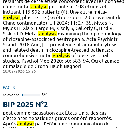
résultats de cette étude concordent avec les données
d’une méta-
analyse
portant sur 108 études et
incluant 119 592 patients (4). Une autre méta-
analyse
, plus petite (36 études dont 23 provenant de
Chine continentale) [...] 2024; 11: 27–35. Myles N,
Myles H, Xia S, Large M, Kisely S, Galletly C, Bird R,
Siskind D. Meta-
analysis
examining the epidemiology
of clozapine-associated neutropenia. Acta Psychiatr
Scand. 2018 Aug; [...] prevalence of agranulocytosis
and related death in clozapine-treated patients: a
comprehensive meta-
analysis
of observational
studies. Psychol Med 2020; 50: 583–94. Ocrelizumab
et maladie de Crohn Haleh Bagheri
18/02/2026 15:25
PAGES
relevance:
5%
BIP 2025 N°2
post-commercialisation aux États-Unis, des cas
d’atteintes hépatiques graves ont été rapportés.
Après
analyse
par l’EMA, une communication de