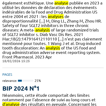
également esthétique. Une
analyse
publiée en 2023 a
utilisé les données de déclaration des événements
indésirables de la Food and Drug Administration US
entre 2004 et 2021 : les
analyses
de
disproportionnalité [...] M, Ding LL, Zhang M, Zhou HR.
Safety of four SGLT2 inhibitors in three chronic
diseases: A meta-
analysis
of large randomized trials
of SGLT2 inhibitor s. Diab Vasc Dis Res. 2021
Mar;18(2):147916412110110 [...] n’est pas clairement
mentionné pour toutes. 1 Wang J et al. Drug-induced
tooth discoloration: An
analysis
of the US food and
drug administration adverse event reporting system.
Front Pharmacol. 2023 Apr
18/02/2026 15:25
PAGES
relevance:
25%
BIP 2024 N°1
Néanmoins, cette étude comportait des limites
notamment par l’absence de suivi au long cours et
d’analyse
des résultats en aveugle. Concernant les