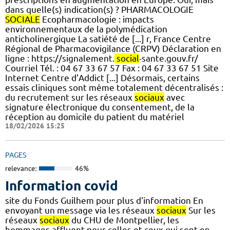
dans quelle(s) indication(s) ? PHARMACOLOGIE
SOCIALE
Ecopharmacologie : impacts
environnementaux de la polymédication
anticholinergique La satiété de [...] r, France Centre
Régional de Pharmacovigilance (CRPV) Déclaration en
ligne : https://signalement.
social
-sante.gouv.fr/
Courriel Tél. : 04 67 33 67 57 Fax : 04 67 33 67 51 Site
Internet Centre d’Addict [...] Désormais, certains
essais cliniques sont même totalement décentralisés :
du recrutement sur les réseaux
sociaux
avec
signature électronique du consentement, de la
réception au domicile du patient du matériel
18/02/2026 15:25
PAGES
relevance:
46%
Information covid
site du Fonds Guilhem pour plus d'information En
envoyant un message via les réseaux
sociaux
Sur les
réseaux
sociaux
du CHU de Montpellier, les
hommages affluent pour celles et ceux qui sont en