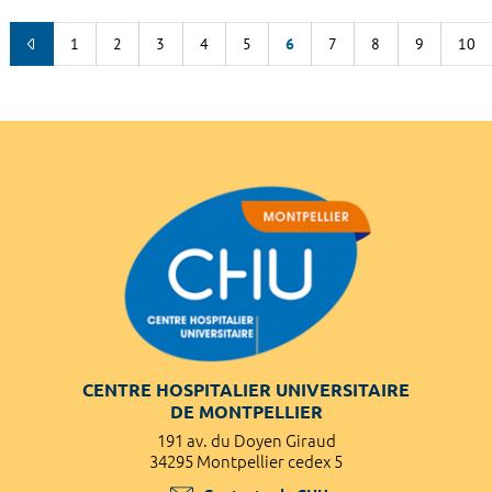
1
2
3
4
5
6
7
8
9
10
CENTRE HOSPITALIER UNIVERSITAIRE
DE MONTPELLIER
191 av. du Doyen Giraud
34295 Montpellier cedex 5