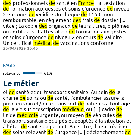
des
professionnels
de
santé en
France
L’attestation
de
formation aux gestes et soins d’urgence
de
niveau
2 en cours
de
validité Un chèque
de
115 €, non
remboursable, en règlement
des
frais
de
dossier [...]
vitae ; La copie
des
originaux
de
leurs titres, diplômes
ou certificats ; L’attestation
de
formation aux gestes
et soins d’urgence
de
niveau 2 en cours
de
validité ;
Un certificat
médical
de
vaccinations conforme
23/04/2025 13:43
PAGES
relevance:
61%
Le métier
el
de
santé et du transport sanitaire. Au sein
de
la
chaine
de
soins ou
de
santé, l’ambulancier assure la
prise en soin et/ou le transport
de
patients à tout âge
de
la vie sur prescription
médicale
, ou [...] cadre
de
l’aide
médicale
urgente, au moyen
de
véhicules
de
transport sanitaire équipés et adaptés à la situation et
à l’état
de
santé du patient. A ce titre, il peut réaliser
des
soins relevant
de
l’urgence [...] déclenchement
de