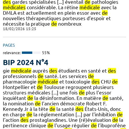
des
gardes spécialisées [...] éventail
de
pathologies
médicales
considérable. La rétine
médicale
avec la
DMLA est actuellement en plein essor avec
de
nouvelles thérapeutiques porteuses d’espoir et
nécessite la pratique
de
nombreux
18/02/2026 15:25
PAGES
relevance:
55%
BIP 2024 N°4
gie
médicale
auprès
des
étudiants en santé et
des
professionnels
de
santé. Les services
de
pharmacologie
médicale
et toxicologie
des
CHU
de
Montpellier et
de
Toulouse regroupent plusieurs
structures médicales [...] une fois
de
plus l’essor
inquiétant
de
la désinformation. En matière
de
santé,
la nomination
de
l’ancien démocrate Robert F.
Kennedy Jr à la tête
de
la santé
des
États-Unis, donc
en charge
de
la réglementation [...] par l’inhibition
de
l’action
des
prostaglandines. Une (ré)évaluation
de
la
pertinence clinique
de
l’usage régulier
de
l’ibuprofène