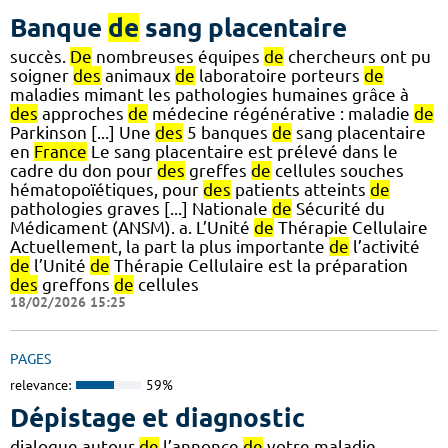
Banque
de
sang placentaire
succès.
De
nombreuses équipes
de
chercheurs ont pu
soigner
des
animaux
de
laboratoire porteurs
de
maladies mimant les pathologies humaines grâce à
des
approches
de
médecine régénérative : maladie
de
Parkinson [...] Une
des
5 banques
de
sang placentaire
en
France
Le sang placentaire est prélevé dans le
cadre du don pour
des
greffes
de
cellules souches
hématopoïétiques, pour
des
patients atteints
de
pathologies graves [...] Nationale
de
Sécurité du
Médicament (ANSM). a. L’Unité
de
Thérapie Cellulaire
Actuellement, la part la plus importante
de
l’activité
de
l’Unité
de
Thérapie Cellulaire est la préparation
des
greffons
de
cellules
18/02/2026 15:25
PAGES
relevance:
59%
Dépistage et diagnostic
dialogue autour
de
l’annonce
de
votre maladie,