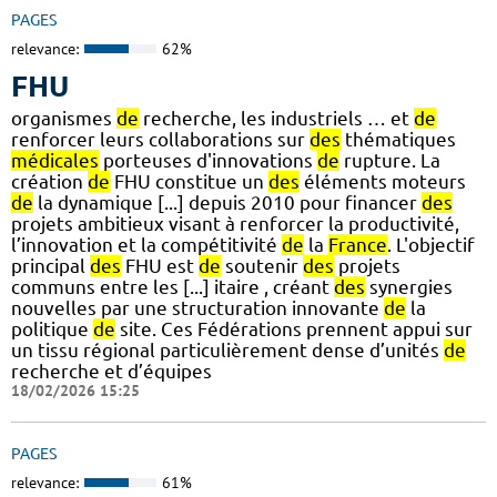
PAGES
relevance:
62%
FHU
organismes
de
recherche, les industriels … et
de
renforcer leurs collaborations sur
des
thématiques
médicales
porteuses d'innovations
de
rupture. La
création
de
FHU constitue un
des
éléments moteurs
de
la dynamique [...] depuis 2010 pour financer
des
projets ambitieux visant à renforcer la productivité,
l’innovation et la compétitivité
de
la
France
. L'objectif
principal
des
FHU est
de
soutenir
des
projets
communs entre les [...] itaire , créant
des
synergies
nouvelles par une structuration innovante
de
la
politique
de
site. Ces Fédérations prennent appui sur
un tissu régional particulièrement dense d’unités
de
recherche et d’équipes
18/02/2026 15:25
PAGES
relevance:
61%