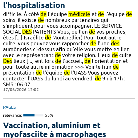
l'hospitalisation
difficile. À côté
de
l’équipe
médicale
et
de
l’équipe
de
soins, il existe
de
nombreux partenaires qui
s’impliquent pour vous accompagner. LE SERVICE
SOCIAL
DES
PATIENTS Vous, ou l’un
de
vos proches,
êtes [...] Israélite
de
Montpellier) Pour tout autre
culte, vous pouvez vous rapprocher
de
l’une
des
aumôneries ci-dessus afin qu’elle vous mette en lien
avec le représentant
de
votre religion. Lieux
de
culte
Des
lieux [...] ent lors
de
l'accueil,
de
l'orientation et
pour toute autre information >>> Voir le film
de
présentation
de
l'équipe
de
l'UASS Vous pouvez
contacter l'UASS du lundi au vendredi
de
9h à 17h :
SMS : 06 07
17/06/2026 12:02
PAGES
relevance:
55%
Vaccination, aluminium et
myofasciite à macrophages