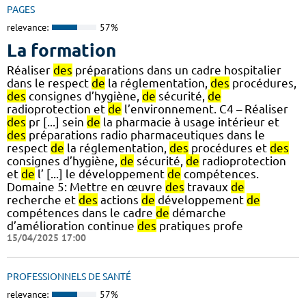
PAGES
relevance:
57%
La formation
Réaliser
des
préparations dans un cadre hospitalier
dans le respect
de
la réglementation,
des
procédures,
des
consignes d’hygiène,
de
sécurité,
de
radioprotection et
de
l’environnement. C4 – Réaliser
des
pr [...] sein
de
la pharmacie à usage intérieur et
des
préparations radio pharmaceutiques dans le
respect
de
la réglementation,
des
procédures et
des
consignes d’hygiène,
de
sécurité,
de
radioprotection
et
de
l’ [...] le développement
de
compétences.
Domaine 5: Mettre en œuvre
des
travaux
de
recherche et
des
actions
de
développement
de
compétences dans le cadre
de
démarche
d’amélioration continue
des
pratiques profe
15/04/2025 17:00
PROFESSIONNELS DE SANTÉ
relevance:
57%