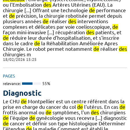
ou l’Embolisation
des
Artères Utérines (EAU). La
chirurgie [...] Offrant une technologie
de
performance
et
de
précision, la chirurgie robotisée permet depuis
plusieurs années
de
réaliser
des
interventions
complexes et délicates par voie coelioscopique,
de
façon mini-invasive [...] récupération
des
patients, et
de
réduire leur durée d’hospitalisation, et s'inscrire
dans le cadre
de
la Réhabilitation Améliorée Apres
Chirurgie. Le robot permet notamment
de
réaliser
des
chirurgies m
18/02/2026 15:25
PAGES
relevance:
55%
Diagnostic
Le CHU
de
Montpellier est un centre référent dans la
prise en charge du cancer du col
de
l'utérus. En cas
de
frottis anormal ou
de
symptômes, l'un
des
chirurgiens
de
l'équipe
de
gynécologie vous recevra [...] diagnostic
de
cancer et définir son type histologique Déterminer
l’étendue
de
la maladie Comment est établi le