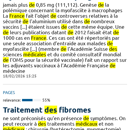
jamais plus
de
0,85 mg (111,112). Genèse
de
la
polémique concernant la myofasciite à macrophages
La
France
fait l’objet
de
controverses relatives à la
sécurité
de
l’aluminium utilisé dans
de
nombreux
vaccins [...] étaient issues
de
cette même équipe. Une
de
leurs publications datant
de
2012 faisait état
de
1000 cas en
France
. Ces cas ont été répertoriés par
une seule association d’entraide aux malades
de
myofasciite [...] (membre
de
l’Académie Suisse
des
sciences
médicales
et du comité consultatif mondial
de
l’OMS pour la sécurité vaccinale) fait un rapport sur
les adjuvants vaccinaux à l’Académie Française
de
médecine
18/02/2026 15:25
PAGES
relevance:
55%
Traitement
des
fibromes
ne sont préconisés qu’en présence
de
symptômes. On
peut recourir à
des
traitements
médicaux
et non
médicaux
: chirurgie (hystérectomie, myomectomie)