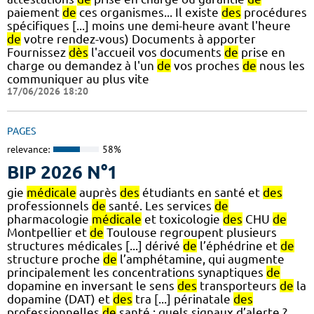
paiement
de
ces organismes... Il existe
des
procédures
spécifiques [...] moins une demi-heure avant l'heure
de
votre rendez-vous) Documents à apporter
Fournissez
dès
l'accueil vos documents
de
prise en
charge ou demandez à l'un
de
vos proches
de
nous les
communiquer au plus vite
17/06/2026 18:20
PAGES
relevance:
58%
BIP 2026 N°1
gie
médicale
auprès
des
étudiants en santé et
des
professionnels
de
santé. Les services
de
pharmacologie
médicale
et toxicologie
des
CHU
de
Montpellier et
de
Toulouse regroupent plusieurs
structures médicales [...] dérivé
de
l’éphédrine et
de
structure proche
de
l’amphétamine, qui augmente
principalement les concentrations synaptiques
de
dopamine en inversant le sens
des
transporteurs
de
la
dopamine (DAT) et
des
tra [...] périnatale
des
professionnelles
de
santé : quels signaux d’alerte ?