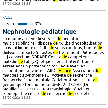
27/02/2025 15:13
PAGES
relevance:
57%
Nephrologie pédiatrique
commune au sein du service
de
pediatrie
multidisciplinaire , dispose
de
16 lits d'hospitalisation
conventionnelle et 4 lits
de
soins continus, L’unité
de
dialyse comporte 5 postes
de
traitement. Pathologies
[...] consortium SORARE Centre
de
compétence
maladie
de
Fabry Quelques liens d’intérêt L’unité
entretient un partenariat privilégié avec les
associations suivantes : AIRG-
France
Association
des
malades du syndrome [...] Activité
de
recherche
Recherche fondamentale Collaboration institut
de
génomique fonctionnelle UMR5203 CNRS (Dr
Mouillac) U1191 INSERM Physiologie rénale et
tubulopathie centre
de
recherche
des
cordeliers
18/02/2026 15:25