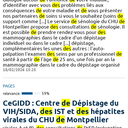
d’identifier avec vous
des
problèmes liés aux
conséquences
de
votre maladie et
de
vous présenter
nos partenaires
de
soins si vous le souhaitez (soins
de
support comme [...] Le service
de
sénologie du CHU
de
Montpellier propose
des
consultations
de
sénologie. Il
est possible
de
prendre rendez-vous pour
des
mammographies dans le cadre d'un dépistage
individuel ou dans le cadre [...] dépistage,
complémentaires les unes
des
autres : l'auto-
palpation l'examen
des
seins par un professionnel
de
santé à partir
de
l'âge
de
25 ans, une fois par an la
mammographie dans le cadre du dépistage organisé
18/02/2026 15:25
PAGES
relevance:
59%
CeGIDD : Centre
de
Dépistage du
VIH/SIDA,
des
IST et
des
hépatites
virales du CHU
de
Montpellier
virales A et B),
des
consultations
de
PrEP (prévention