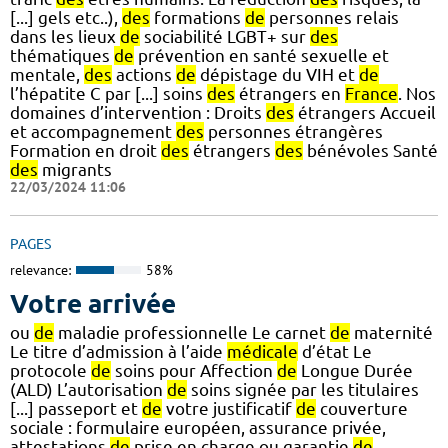
[...] gels etc..),
des
formations
de
personnes relais
dans les lieux
de
sociabilité LGBT+ sur
des
thématiques
de
prévention en santé sexuelle et
mentale,
des
actions
de
dépistage du VIH et
de
l’hépatite C par [...] soins
des
étrangers en
France
. Nos
domaines d’intervention : Droits
des
étrangers Accueil
et accompagnement
des
personnes étrangères
Formation en droit
des
étrangers
des
bénévoles Santé
des
migrants
22/03/2024 11:06
PAGES
relevance:
58%
Votre arrivée
ou
de
maladie professionnelle Le carnet
de
maternité
Le titre d’admission à l’aide
médicale
d’état Le
protocole
de
soins pour Affection
de
Longue Durée
(ALD) L’autorisation
de
soins signée par les titulaires
[...] passeport et
de
votre justificatif
de
couverture
sociale : formulaire européen, assurance privée,
attestations
de
prise en charge ou garantie
de