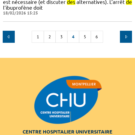
est nécessaire (et discuter
des
alternatives). L’arrêt
de
l’ibuprofène doit
18/02/2026 15:25
1
2
3
4
5
6
CENTRE HOSPITALIER UNIVERSITAIRE