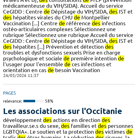
médicamenteuse du VIH/SIDA). Accueil du service
CeGIDD : Centre
de
Dépistage du VIH/SIDA,
des
IST et
des
hépatites virales du CHU
de
Montpellier
Vaccination [...] Centre
de
référence
des
infections
ostéo-articulaires complexes Sélectionnez une
rubrique Sélectionnez une rubrique Accueil du service
CeGIDD : Centre
de
Dépistage du VIH/SIDA,
des
IST et
des
hépatites [...] Prévention et détection
des
troubles et dysfonctions sexuels Prise en charge
psychologique et sociale
de
première intention
de
l'usager pour l'ensemble
de
ces infections et
orientation en cas
de
besoin Vaccination
24/03/2026 11:37
PAGES
relevance:
58%
Les associations sur l'Occitanie
développement
des
actions en direction
des
travailleur.se.s du sexe,
des
familles et
des
personnes
LGBTQIA+. Le soutien et la protection
des
victimes
de
trafic
des
êtres humains. La réduction
des
risques, la