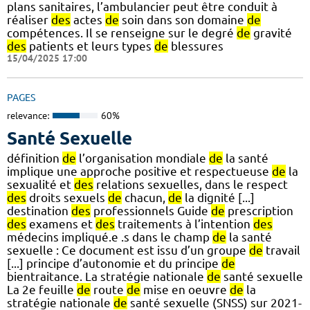
plans sanitaires, l’ambulancier peut être conduit à
réaliser
des
actes
de
soin dans son domaine
de
compétences. Il se renseigne sur le degré
de
gravité
des
patients et leurs types
de
blessures
15/04/2025 17:00
PAGES
relevance:
60%
Santé Sexuelle
définition
de
l’organisation mondiale
de
la santé
implique une approche positive et respectueuse
de
la
sexualité et
des
relations sexuelles, dans le respect
des
droits sexuels
de
chacun,
de
la dignité [...]
destination
des
professionnels Guide
de
prescription
des
examens et
des
traitements à l’intention
des
médecins impliqué.e .s dans le champ
de
la santé
sexuelle : Ce document est issu d’un groupe
de
travail
[...] principe d’autonomie et du principe
de
bientraitance. La stratégie nationale
de
santé sexuelle
La 2e feuille
de
route
de
mise en oeuvre
de
la
stratégie nationale
de
santé sexuelle (SNSS) sur 2021-