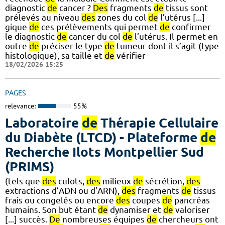
diagnostic
de
cancer ?
Des
fragments
de
tissus sont
prélevés au niveau
des
zones du col
de
l’utérus [...]
gique
de
ces prélèvements qui permet
de
confirmer
le diagnostic
de
cancer du col
de
l’utérus. Il permet en
outre
de
préciser le type
de
tumeur dont il s’agit (type
histologique), sa taille et
de
vérifier
18/02/2026 15:25
PAGES
relevance:
55%
Laboratoire
de
Thérapie Cellulaire
du Diabète (LTCD) - Plateforme
de
Recherche Ilots Montpellier Sud
(PRIMS)
(tels que
des
culots,
des
milieux
de
sécrétion,
des
extractions d’ADN ou d’ARN),
des
fragments
de
tissus
frais ou congelés ou encore
des
coupes
de
pancréas
humains. Son but étant
de
dynamiser et
de
valoriser
[...] succès.
De
nombreuses équipes
de
chercheurs ont