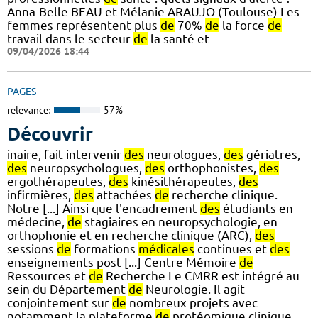
Anna-Belle BEAU et Mélanie ARAUJO (Toulouse) Les
femmes représentent plus
de
70%
de
la force
de
travail dans le secteur
de
la santé et
09/04/2026 18:44
PAGES
relevance:
57%
Découvrir
inaire, fait intervenir
des
neurologues,
des
gériatres,
des
neuropsychologues,
des
orthophonistes,
des
ergothérapeutes,
des
kinésithérapeutes,
des
infirmières,
des
attachées
de
recherche clinique.
Notre [...] Ainsi que l'encadrement
des
étudiants en
médecine,
de
stagiaires en neuropsychologie, en
orthophonie et en recherche clinique (ARC),
des
sessions
de
formations
médicales
continues et
des
enseignements post [...] Centre Mémoire
de
Ressources et
de
Recherche Le CMRR est intégré au
sein du Département
de
Neurologie. Il agit
conjointement sur
de
nombreux projets avec
notamment la plateforme
de
protéomique clinique