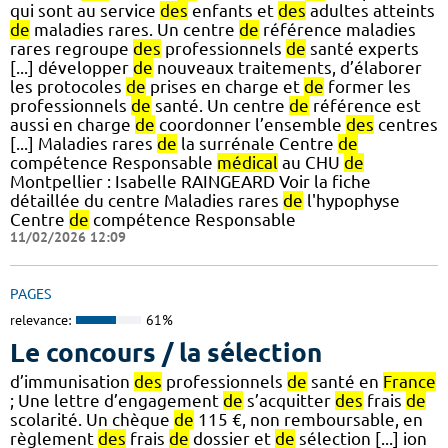
qui sont au service
des
enfants et
des
adultes atteints
de
maladies rares. Un centre
de
référence maladies
rares regroupe
des
professionnels
de
santé experts
[...] développer
de
nouveaux traitements, d’élaborer
les protocoles
de
prises en charge et
de
former les
professionnels
de
santé. Un centre
de
référence est
aussi en charge
de
coordonner l’ensemble
des
centres
[...] Maladies rares
de
la surrénale Centre
de
compétence Responsable
médical
au CHU
de
Montpellier : Isabelle RAINGEARD Voir la fiche
détaillée du centre Maladies rares
de
l'hypophyse
Centre
de
compétence Responsable
11/02/2026 12:09
PAGES
relevance:
61%
Le concours / la sélection
d’immunisation
des
professionnels
de
santé en
France
; Une lettre d’engagement
de
s’acquitter
des
frais
de
scolarité. Un chèque
de
115 €, non remboursable, en
règlement
des
frais
de
dossier et
de
sélection [...] ion