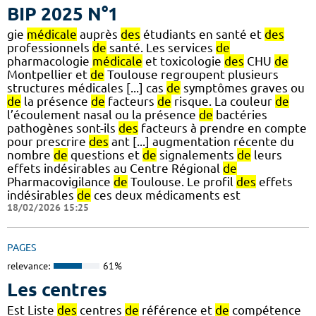
BIP 2025 N°1
gie
médicale
auprès
des
étudiants en santé et
des
professionnels
de
santé. Les services
de
pharmacologie
médicale
et toxicologie
des
CHU
de
Montpellier et
de
Toulouse regroupent plusieurs
structures médicales [...] cas
de
symptômes graves ou
de
la présence
de
facteurs
de
risque. La couleur
de
l’écoulement nasal ou la présence
de
bactéries
pathogènes sont-ils
des
facteurs à prendre en compte
pour prescrire
des
ant [...] augmentation récente du
nombre
de
questions et
de
signalements
de
leurs
effets indésirables au Centre Régional
de
Pharmacovigilance
de
Toulouse. Le profil
des
effets
indésirables
de
ces deux médicaments est
18/02/2026 15:25
PAGES
relevance:
61%
Les centres
Est Liste
des
centres
de
référence et
de
compétence