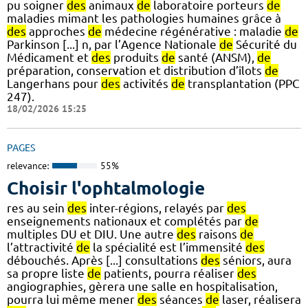
pu soigner
des
animaux
de
laboratoire porteurs
de
maladies mimant les pathologies humaines grâce à
des
approches
de
médecine régénérative : maladie
de
Parkinson [...] n, par l’Agence Nationale
de
Sécurité du
Médicament et
des
produits
de
santé (ANSM),
de
préparation, conservation et distribution d’îlots
de
Langerhans pour
des
activités
de
transplantation (PPC
247).
18/02/2026 15:25
PAGES
relevance:
55%
Choisir l'ophtalmologie
res au sein
des
inter-régions, relayés par
des
enseignements nationaux et complétés par
de
multiples DU et DIU. Une autre
des
raisons
de
l’attractivité
de
la spécialité est l’immensité
des
débouchés. Après [...] consultations
des
séniors, aura
sa propre liste
de
patients, pourra réaliser
des
angiographies, gèrera une salle en hospitalisation,
pourra lui même mener
des
séances
de
laser, réalisera