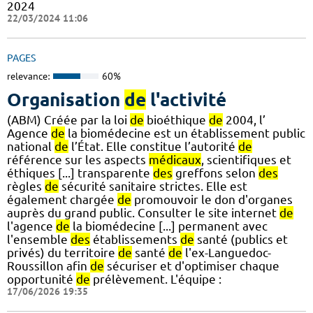
2024
22/03/2024 11:06
PAGES
relevance:
60%
Organisation
de
l'activité
(ABM) Créée par la loi
de
bioéthique
de
2004, l’
Agence
de
la biomédecine est un établissement public
national
de
l’État. Elle constitue l’autorité
de
référence sur les aspects
médicaux
, scientifiques et
éthiques [...] transparente
des
greffons selon
des
règles
de
sécurité sanitaire strictes. Elle est
également chargée
de
promouvoir le don d'organes
auprès du grand public. Consulter le site internet
de
l'agence
de
la biomédecine [...] permanent avec
l'ensemble
des
établissements
de
santé (publics et
privés) du territoire
de
santé
de
l'ex-Languedoc-
Roussillon afin
de
sécuriser et d'optimiser chaque
opportunité
de
prélèvement. L'équipe :
17/06/2026 19:35