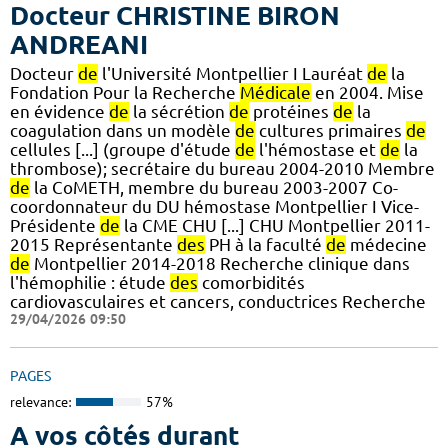
Docteur CHRISTINE BIRON
ANDREANI
Docteur
de
l'Université Montpellier I Lauréat
de
la
Fondation Pour la Recherche
Médicale
en 2004. Mise
en évidence
de
la sécrétion
de
protéines
de
la
coagulation dans un modèle
de
cultures primaires
de
cellules [...] (groupe d'étude
de
l'hémostase et
de
la
thrombose); secrétaire du bureau 2004-2010 Membre
de
la CoMETH, membre du bureau 2003-2007 Co-
coordonnateur du DU hémostase Montpellier I Vice-
Présidente
de
la CME CHU [...] CHU Montpellier 2011-
2015 Représentante
des
PH à la faculté
de
médecine
de
Montpellier 2014-2018 Recherche clinique dans
l'hémophilie : étude
des
comorbidités
cardiovasculaires et cancers, conductrices Recherche
29/04/2026 09:50
PAGES
relevance:
57%
A vos côtés durant