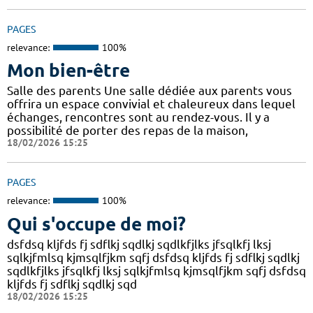
PAGES
relevance:
100%
Mon bien-être
Salle des parents Une salle dédiée aux parents vous
offrira un espace convivial et chaleureux dans lequel
échanges, rencontres sont au rendez-vous. Il y a
possibilité de porter des repas de la maison,
18/02/2026 15:25
PAGES
relevance:
100%
Qui s'occupe de moi?
dsfdsq kljfds fj sdflkj sqdlkj sqdlkfjlks jfsqlkfj lksj
sqlkjfmlsq kjmsqlfjkm sqfj dsfdsq kljfds fj sdflkj sqdlkj
sqdlkfjlks jfsqlkfj lksj sqlkjfmlsq kjmsqlfjkm sqfj dsfdsq
kljfds fj sdflkj sqdlkj sqd
18/02/2026 15:25