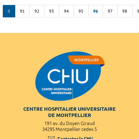
91
92
93
94
95
96
97
98
CENTRE HOSPITALIER UNIVERSITAIRE
DE MONTPELLIER
191 av. du Doyen Giraud
34295 Montpellier cedex 5
Contacter le CHU