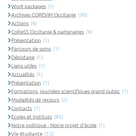
Work packages
(1)
Archives COREVIH Occitanie
(30)
Actions
(4)
CoReSS Occitanie & partenaires
(4)
Présentation
(1)
Parcours de soins
(1)
Dépistage
(1)
Liens utiles
(1)
Actualités
(1)
Présentation
(1)
Formations, journées scientifiques grand public
(1)
Modalités de recours
(2)
Contacts
(1)
Ecoles et instituts
(85)
Notre politique - Notre projet d'école
(1)
Vie étudiante
(15)