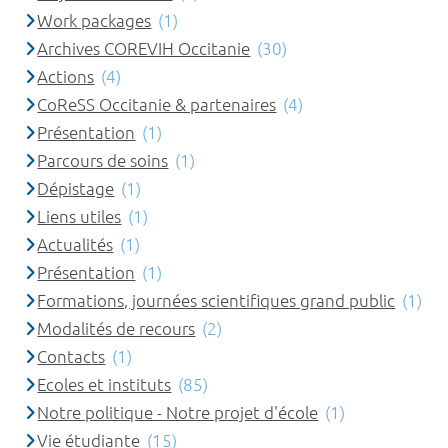
Work packages
(1)
Archives COREVIH Occitanie
(30)
Actions
(4)
CoReSS Occitanie & partenaires
(4)
Présentation
(1)
Parcours de soins
(1)
Dépistage
(1)
Liens utiles
(1)
Actualités
(1)
Présentation
(1)
Formations, journées scientifiques grand public
(1)
Modalités de recours
(2)
Contacts
(1)
Ecoles et instituts
(85)
Notre politique - Notre projet d'école
(1)
Vie étudiante
(15)