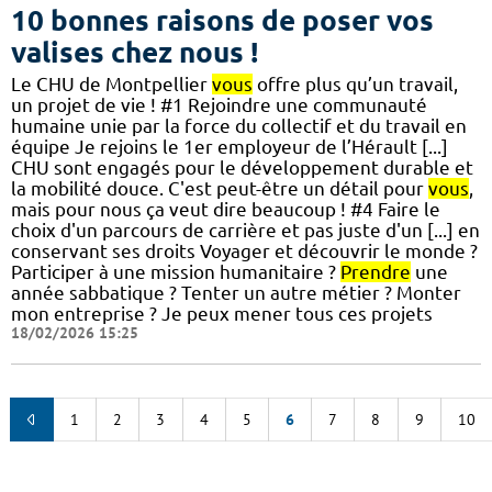
10 bonnes raisons de poser vos
valises chez nous !
Le CHU de Montpellier
vous
offre plus qu’un travail,
un projet de vie ! #1 Rejoindre une communauté
humaine unie par la force du collectif et du travail en
équipe Je rejoins le 1er employeur de l’Hérault [...]
CHU sont engagés pour le développement durable et
la mobilité douce. C'est peut-être un détail pour
vous
,
mais pour nous ça veut dire beaucoup ! #4 Faire le
choix d'un parcours de carrière et pas juste d'un [...] en
conservant ses droits Voyager et découvrir le monde ?
Participer à une mission humanitaire ?
Prendre
une
année sabbatique ? Tenter un autre métier ? Monter
mon entreprise ? Je peux mener tous ces projets
18/02/2026 15:25
1
2
3
4
5
6
7
8
9
10