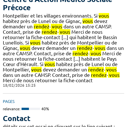
Précoce
Montpellier et les villages environnants. Si
vous
habitez près de Lunel ou de Gignac,
vous
devez
demander un
rendez
-
vous
dans un autre CAMSP.
Contact, prise de
rendez
-
vous
Merci de nous
retourner la fiche-contact [...] qui habitent le Bassin
Lunellois. Si
vous
habitez près de Montpellier ou de
Gignac,
vous
devez demander un
rendez
-
vous
dans un
autre CAMSP. Contact, prise de
rendez
-
vous
Merci de
nous retourner la fiche-contact [...] habitent le Pays
Cœur d’Hérault. Si
vous
habitez près de Lunel ou de
Montpellier,
vous
devez demander un
rendez
-
vous
dans un autre CAMSP. Contact, prise de
rendez
-
vous
Merci de nous retourner la fiche-contact
18/02/2026 15:25
PAGES
relevance:
40%
Contact
détails sur cet essai en cliquant sur le lien suivant :