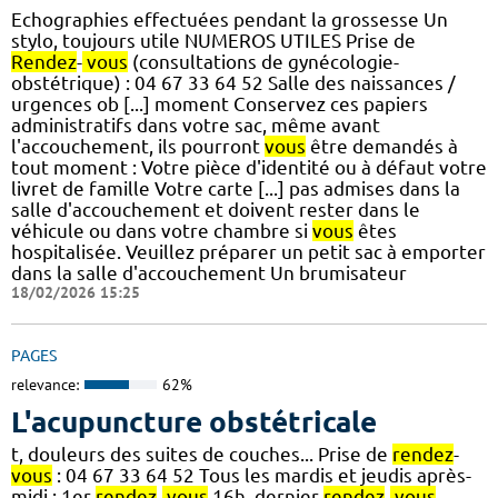
Echographies effectuées pendant la grossesse Un
stylo, toujours utile NUMEROS UTILES Prise de
Rendez
-
vous
(consultations de gynécologie-
obstétrique) : 04 67 33 64 52 Salle des naissances /
urgences ob [...] moment Conservez ces papiers
administratifs dans votre sac, même avant
l'accouchement, ils pourront
vous
être demandés à
tout moment : Votre pièce d'identité ou à défaut votre
livret de famille Votre carte [...] pas admises dans la
salle d'accouchement et doivent rester dans le
véhicule ou dans votre chambre si
vous
êtes
hospitalisée. Veuillez préparer un petit sac à emporter
dans la salle d'accouchement Un brumisateur
18/02/2026 15:25
PAGES
relevance:
62%
L'acupuncture obstétricale
t, douleurs des suites de couches... Prise de
rendez
-
vous
: 04 67 33 64 52 Tous les mardis et jeudis après-
midi : 1er
rendez
-
vous
16h, dernier
rendez
-
vous