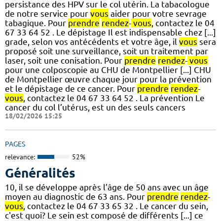
persistance des HPV sur le col utérin. La tabacologue
de notre service pour
vous
aider pour votre sevrage
tabagique. Pour
prendre
rendez
-
vous
, contactez le 04
67 33 64 52 . Le dépistage Il est indispensable chez [...]
grade, selon vos antécédents et votre âge, il
vous
sera
proposé soit une surveillance, soit un traitement par
laser, soit une conisation. Pour
prendre
rendez
-
vous
pour une colposcopie au CHU de Montpellier [...] CHU
de Montpellier œuvre chaque jour pour la prévention
et le dépistage de ce cancer. Pour
prendre
rendez
-
vous
, contactez le 04 67 33 64 52 . La prévention Le
cancer du col l’utérus, est un des seuls cancers
18/02/2026 15:25
PAGES
relevance:
52%
Généralités
10, il se développe après l’âge de 50 ans avec un âge
moyen au diagnostic de 63 ans. Pour
prendre
rendez
-
vous
, contactez le 04 67 33 65 32 . Le cancer du sein,
c'est quoi? Le sein est composé de différents [...] ce