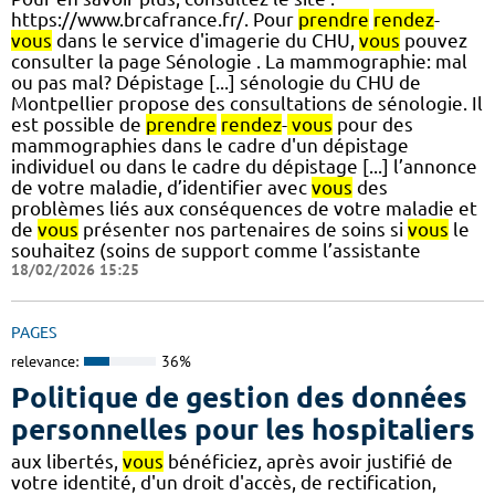
https://www.brcafrance.fr/. Pour
prendre
rendez
-
vous
dans le service d'imagerie du CHU,
vous
pouvez
consulter la page Sénologie . La mammographie: mal
ou pas mal? Dépistage [...] sénologie du CHU de
Montpellier propose des consultations de sénologie. Il
est possible de
prendre
rendez
-
vous
pour des
mammographies dans le cadre d'un dépistage
individuel ou dans le cadre du dépistage [...] l’annonce
de votre maladie, d’identifier avec
vous
des
problèmes liés aux conséquences de votre maladie et
de
vous
présenter nos partenaires de soins si
vous
le
souhaitez (soins de support comme l’assistante
18/02/2026 15:25
PAGES
relevance:
36%
Politique de gestion des données
personnelles pour les hospitaliers
aux libertés,
vous
bénéficiez, après avoir justifié de
votre identité, d'un droit d'accès, de rectification,