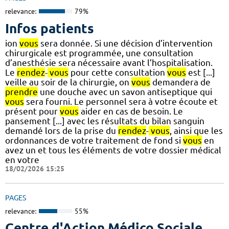
relevance:
79%
Infos patients
ion
vous
sera donnée. Si une décision d’intervention
chirurgicale est programmée, une consultation
d’anesthésie sera nécessaire avant l’hospitalisation.
Le
rendez
-
vous
pour cette consultation
vous
est [...]
veille au soir de la chirurgie, on
vous
demandera de
prendre
une douche avec un savon antiseptique qui
vous
sera fourni. Le personnel sera à votre écoute et
présent pour
vous
aider en cas de besoin. Le
pansement [...] avec les résultats du bilan sanguin
demandé lors de la prise du
rendez
-
vous
, ainsi que les
ordonnances de votre traitement de fond si
vous
en
avez un et tous les éléments de votre dossier médical
en votre
18/02/2026 15:25
PAGES
relevance:
55%
Centre d'Action Médico Sociale