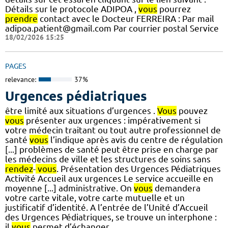
Détails sur le protocole ADIPOA ,
vous
pourrez
prendre
contact avec le Docteur FERREIRA : Par mail
adipoa.patient@gmail.com Par courrier postal Service
18/02/2026 15:25
PAGES
relevance:
37%
Urgences pédiatriques
être limité aux situations d’urgences .
Vous
pouvez
vous
présenter aux urgences : impérativement si
votre médecin traitant ou tout autre professionnel de
santé
vous
l’indique après avis du centre de régulation
[...] problèmes de santé peut être prise en charge par
les médecins de ville et les structures de soins sans
rendez
-
vous
. Présentation des Urgences Pédiatriques
Activité Accueil aux urgences Le service accueille en
moyenne [...] administrative. On
vous
demandera
votre carte vitale, votre carte mutuelle et un
justificatif d’identité. A l’entrée de l’Unité d’Accueil
des Urgences Pédiatriques, se trouve un interphone :
il
vous
permet d’échanger