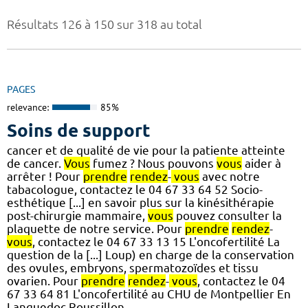
Résultats 126 à 150 sur 318 au total
PAGES
relevance:
85%
Soins de support
cancer et de qualité de vie pour la patiente atteinte
de cancer.
Vous
fumez ? Nous pouvons
vous
aider à
arrêter ! Pour
prendre
rendez
-
vous
avec notre
tabacologue, contactez le 04 67 33 64 52 Socio-
esthétique [...] en savoir plus sur la kinésithérapie
post-chirurgie mammaire,
vous
pouvez consulter la
plaquette de notre service. Pour
prendre
rendez
-
vous
, contactez le 04 67 33 13 15 L'oncofertilité La
question de la [...] Loup) en charge de la conservation
des ovules, embryons, spermatozoïdes et tissu
ovarien. Pour
prendre
rendez
-
vous
, contactez le 04
67 33 64 81 L'oncofertilité au CHU de Montpellier En
Languedoc-Roussillon