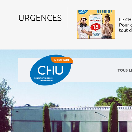
URGENCES
Le CHU
Pour g
tout 
TOUS L