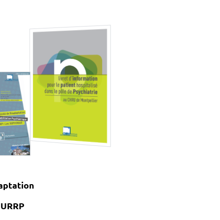
aptation
e URRP